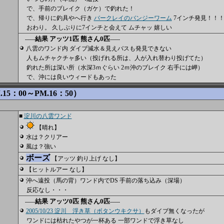
で、手前のブレイク（ガケ）で釣れた！
で、帰りに釣具やへ行き
バークレイのバンジーワーム
7インチ発見！！
おわり。 久しぶりに7インチと会えて ムチャッ 嬉しい
結果 アッツ1匹 熊さん0匹
-----
-----
八雲のワンド内 ダイブ減水＆見えバスも発見できない
人もムチャクチャ多い（投げれる所は、人が入れ替わり投げてた）
釣れた所は深い所（水深3ｍぐらい 2ｍ沖のブレイク 右手には岬）
で、沖には良いウィードもあった
15：00～PM.16：50）
■
淀川の八雲ワンド
【晴れ】
水は？クリアー
風は？強い
ボーズ
【アッツ 釣り上げ なし】
【ヒットルアー なし】
沖へ遠投（馬の背）ワンド内でDS 手前の落ち込み（深場）
反応なし・・・
結果 アッツ0匹 熊さん0匹
-----
-----
2005/10/23 淀川 浮き草（ボタンウキクサ）
もダイブ無くなったが
ワンドには枯れたやつが一杯ある 一部ワンドで浮き草なし