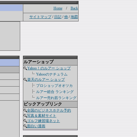
Home
/
Back
サイトマップ
/
日記
/
他
/
地図
ルアーショップ
Yahoo！のルアー ショップ
Yahooのナチュラム
楽天のルアー ショップ
プロショップオオツカ
ルアー総合 ランキング
ルアー売れ筋ランキング
ピックアップリンク
全国のビジネスホテル予約
写真＆素材サイト
ゴルフ練習場ネット
面白い漫画