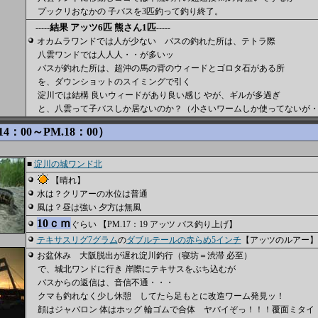
プックリおなかの 子バスを3匹釣って釣り終了。
結果 アッツ6匹 熊さん1匹
-----
-----
オカムラワンドでは人が少ない バスの釣れた所は、テトラ際
八雲ワンドでは人人人・・が多いッ
バスが釣れた所は、超沖の馬の背のウィードとゴロタ石がある所
を、ダウンショットのスイミングで引く
淀川では結構 良いウィードがあり良い感じ やが、ギルが多過ぎ
と、八雲って子バスしか居ないのか？（小さいワームしか使ってないが・
4：00～PM.18：00）
■
淀川の城ワンド北
【晴れ】
水は？クリアーの水位は普通
風は？昼は強い 夕方は無風
10ｃｍ
ぐらい 【PM.17：19 アッツ バス釣り上げ】
テキサスリグ7グラム
の
ダブルテールの赤らめ5インチ
【アッツのルアー】
お盆休み 大阪脱出が遅れ淀川釣行（寝坊＝渋滞 必至）
で、城北ワンドに行き 岸際にテキサスをぶち込むが
バスからの返信は、音信不通・・・
クマも釣れなく少し休憩 してたら足もとに改造ワーム発見ッ！
顔はジャバロン 体はホッグ 輪ゴムで合体 ヤバイぞっ！！！覆面ミタイ