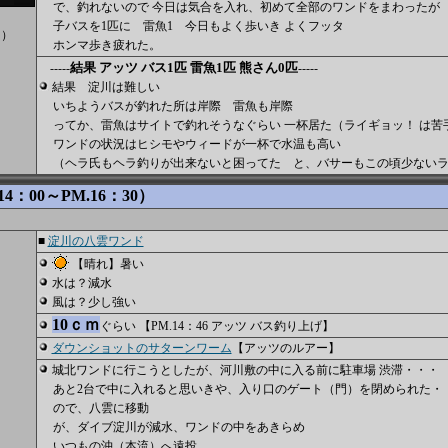
で、釣れないので 今日は気合を入れ、初めて全部のワンドをまわったが
子バスを1匹に 雷魚1 今日もよく歩いき よくフッタ
名）
ホンマ歩き疲れた。
結果 アッツ バス1匹 雷魚1匹 熊さん0匹
-----
-----
結果 淀川は難しい
いちようバスが釣れた所は岸際 雷魚も岸際
ってか、雷魚はサイトで釣れそうなぐらい 一杯居た（ライギョッ！ は苦
ワンドの状況はヒシモやウィードが一杯で水温も高い
（ヘラ氏もヘラ釣りが出来ないと困ってた と、バサーもこの頃少ないラ
4：00～PM.16：30）
■
淀川の八雲ワンド
【晴れ】暑い
水は？減水
風は？少し強い
10ｃｍ
ぐらい 【PM.14：46 アッツ バス釣り上げ】
ダウンショットのサターンワーム
【アッツのルアー】
城北ワンドに行こうとしたが、河川敷の中に入る前に駐車場 渋滞・・・
あと2台で中に入れると思いきや、入り口のゲート（門）を閉められた・
ので、八雲に移動
が、ダイブ淀川が減水、ワンドの中をあきらめ
いつもの沖（本流）へ遠投