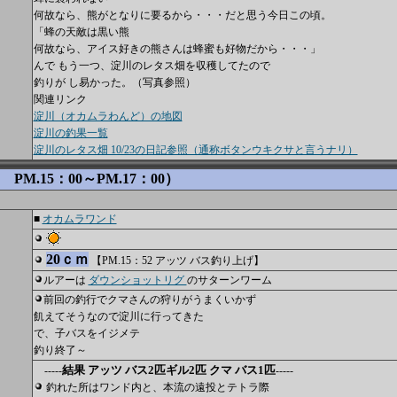
何故なら、熊がとなりに要るから・・・だと思う今日この頃。
「蜂の天敵は黒い熊
何故なら、アイス好きの熊さんは蜂蜜も好物だから・・・」
んで もう一つ、淀川のレタス畑を収穫してたので
釣りが し易かった。（写真参照）
関連リンク
淀川（オカムラわんど）の地図
淀川の釣果一覧
淀川のレタス畑 10/23の日記参照（通称ボタンウキクサと言うナリ）
PM.15：00～PM.17：00）
■
オカムラワンド
20ｃｍ
【PM.15：52 アッツ バス釣り上げ】
ルアーは
ダウンショットリグ
のサターンワーム
前回の釣行でクマさんの狩りがうまくいかず
飢えてそうなので淀川に行ってきた
で、子バスをイジメテ
釣り終了～
結果 アッツ バス2匹ギル2匹 クマ バス1匹
-----
-----
釣れた所はワンド内と、本流の遠投とテトラ際