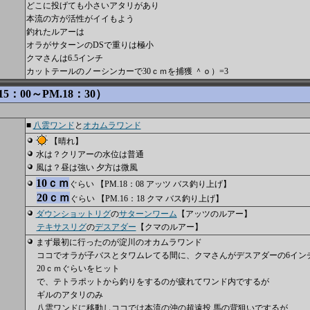
どこに投げても小さいアタリがあり
本流の方が活性がイイもよう
釣れたルアーは
オラがサターンのDSで重りは極小
クマさんは6.5インチ
カットテールのノーシンカーで30ｃｍを捕獲 ＾ｏ）=3
5：00～PM.18：30）
■
八雲ワンド
と
オカムラワンド
【晴れ】
水は？クリアーの水位は普通
風は？昼は強い 夕方は微風
10ｃｍ
ぐらい 【PM.18：08 アッツ バス釣り上げ】
20ｃｍ
ぐらい 【PM.16：18 クマ バス釣り上げ】
ダウンショットリグ
の
サターンワーム
【アッツのルアー】
テキサスリグ
の
デスアダー
【クマのルアー】
まず最初に行ったのが淀川のオカムラワンド
ココでオラが子バスとタワムレてる間に、クマさんがデスアダーの6イン
20ｃｍぐらいをヒット
で、テトラポットから釣りをするのが疲れてワンド内でするが
ギルのアタリのみ
八雲ワンドに移動しココでは本流の沖の超遠投 馬の背狙いでするが