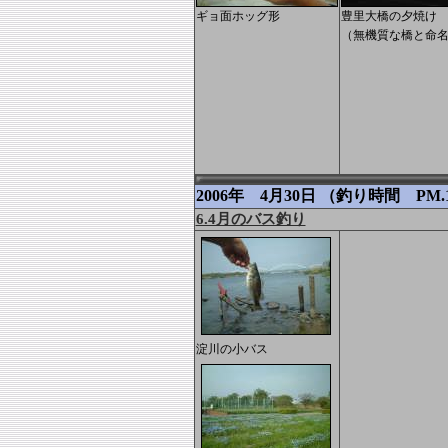
ギョ面ホッグ形
豊里大橋の夕焼け
（無機質な橋と命
2006年 4月30日 （釣り時間 PM.1
6.4月のバス釣り
淀川の小バス