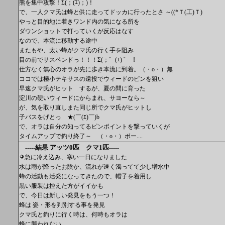
熊を集中攻撃！Σ(；(ｴ)；)！
で、一人クマ氏は蜂と供に走ってドッカに行ったとさ ～((*Ｔ(工)Ｔ)
やっと目的地に着きワンド内の気になる所を
ダウンショットで打っていくが反応はなす
なので、本流に移動する途中
またもや、太い蜂がクマ氏の行く手を阻み
目の前でサスペンドっ！！！Σ(；゜(ｴ) ゜ ！
仕方なく無心のオラが先に歩き本流に到着。（・o・）無
ココでは極小テキサスの遠投でウィードのピンを狙い
早速クマ氏がヒット するが、夏の間に育った
淀川の硬いウィードにからまれ、サヨーなら～
が、気を取り直しまた同じ所でクマ氏がヒットし
子バスをげとっ ★(￣(ｴ)￣)b
で、オラは自分の知ってるピンポイントを撃っていくが
タイムアップで釣り終了～ （・o・）ボー....
結果 アッツ0匹 クマ1匹
-----
-----
急に冷え込み、寒い一日になりました
水は雨が降ったお陰か、流れが速く濁ってて少し増水中
蜂の活動も活発になってきたので、帽子を着用し
黒い服装は控えた方がイイかも
で、今日は新しい発見をもう一つ！
蜂は 姿・形を判別する事を発見
クマ氏と釣りに行く時は、何時もオラは
蜂に襲われない