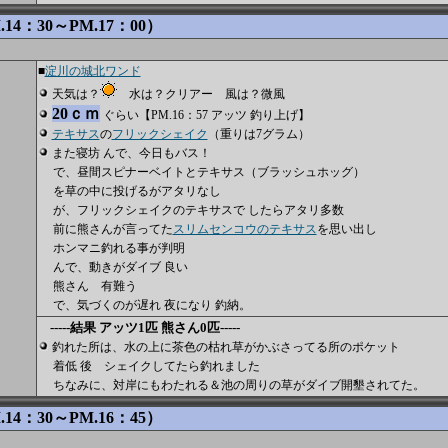
14：30～PM.17：00）
■
淀川の城北ワンド
天気は？
水は？クリアー 風は？微風
20ｃｍ
ぐらい【PM.16：57 アッツ 釣り上げ】
テキサス
の
フリックシェイク
（重りは7グラム）
また寝坊 んで、今日もバス！
で、昼間スピナーベイトとテキサス（ブラッシュホッグ）
を草の中に投げるがアタリなし
が、フリックシェイクのテキサスで したらアタリ多数
前に熊さんが言ってた
スリムセンコウのテキサス
を思い出し
ホンマニ釣れる事が判明
んで、動きがダイブ 良い
熊さん 有難う
で、気づくのが遅れ 夜になり 釣納。
-----結果 アッツ1匹 熊さん0匹-----
釣れた所は、水の上に茶色の枯れ草がかぶさってる所のポケット
着低 後 シェイクしてたら釣れました
ちなみに、対岸にもわたれる＆池の周りの草がダイブ開墾されてた。
14：30～PM.16：45）