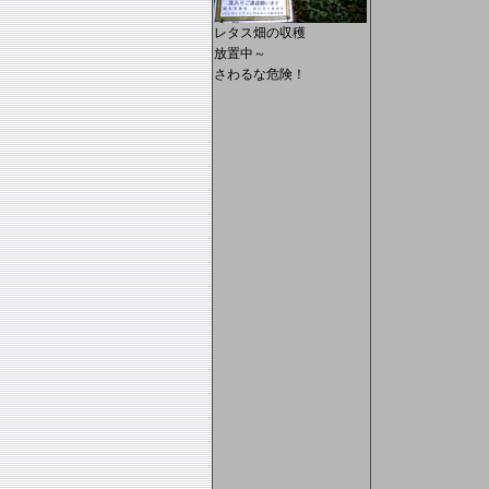
レタス畑の収穫
放置中～
さわるな危険！