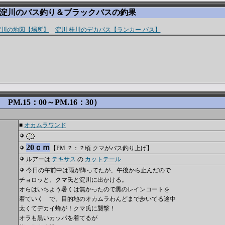
 淀川のバス釣り＆ブラックバスの釣果
淀川の地図【場所】
淀川 桂川のデカバス【ランカー バス】
PM.15：00～PM.16：30）
■
オカムラワンド
20ｃｍ
【PM.？：？頃 クマがバス釣り上げ】
ルアーは
テキサス
の
カットテール
今日の午前中は雨が降ってたが、午後から止んだので
チョロッと、クマ氏と淀川に出かける。
オらはいちよう暑くは無かったので黒のレインコートを
着ていく で、目的地のオカムラわんどまで歩いてる途中
太くてデカイ蜂が！クマ氏に襲撃！
オラも黒いカッパを着てるが