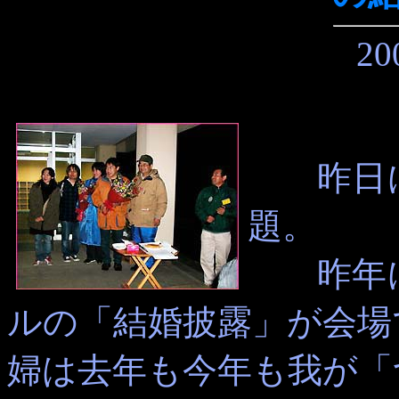
20
昨日に
題。
昨年に
ルの「結婚披露」が会場
婦は去年も今年も我が「