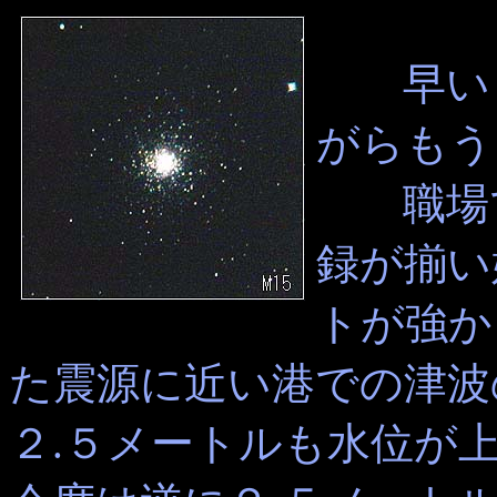
早いも
がらもう
職場で
録が揃い
トが強か
た震源に近い港での津波
２.５メートルも水位が