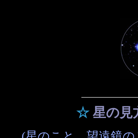
☆
星の見
(星のこと、望遠鏡