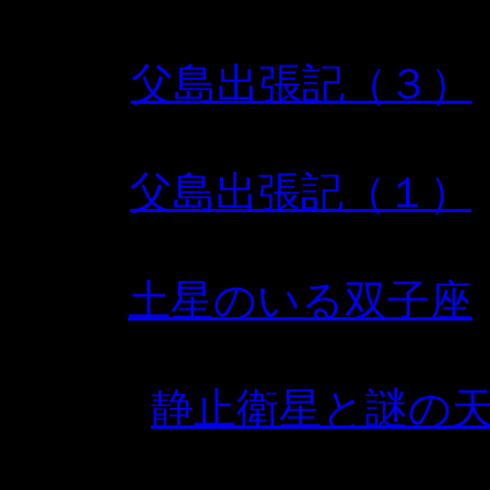
父島出張記（３）
父島出張記（１）
土星のいる双子座
静止衛星と謎の