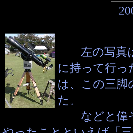
20
左の写真は
に持って行っ
は、この三脚
た。
などと偉そ
やったことといえば「三