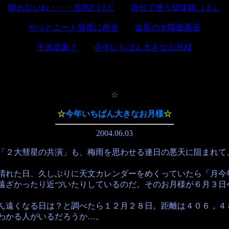
晴れないね・・・当然だけど
自分で使う望遠鏡（３）
やっとニート彗星に再会
金星の太陽面通過
予兆現象？
今年いちばん大きなお月様
☆
☆
今年いちばん大きなお月様
☆
2004.06.03
２大彗星の共演」も、梅雨を思わせる連日の悪天に阻まれて、
た日、久しぶりに天文カレンダーをめくっていたら「月今年最
遠ざかったり近づいたりしているのだ。そのお月様が６月３日
くなる日は？と調べたら１２月２８日。距離は４０６，４８
わかる人がいるだろうか…。