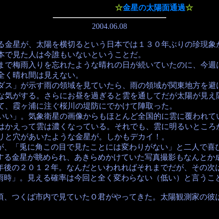
☆
金星の太陽面通過
☆
2004.06.08
金星が、太陽を横切るという日本では１３０年ぶりの珍現象
で見た人は今誰もいないということだ。
で梅雨入りを忘れたような晴れの日が続いていたのに、今週は
全く晴れ間は見えない。
ス」が示す雨の領域を見ていたら、雨の領域が関東地方を避け
な気がする。さらにお昼を過ぎると雲を通してだが太陽が見え
て、霞ヶ浦に注ぐ桜川の堤防にでかけて陣取った。
い」。気象衛星の画像からもほとんど全国的に雲に覆われてい
はかえって雲は濃くなっている。それでも、雲に明るいところ
リと穴があいたような金星が。しかもデカイ！。
、「兎に角この目で見たことには変わりがない」と二人で喜
る金星が眺められ、あきらめかけていた写真撮影もなんとか
後の２０１２年。なんだといわれればそれまでだが、その次は
雨時」。見える確率は今回と全く変わらない（低い）と言うこ
、つくば市内で見ていたＯ君がやってきた。太陽観測家の彼は