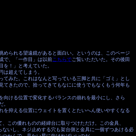
められる望遠鏡があると面白い。というのは、このページ
成で、「一作目」は以前
こちらで
ご覧いただいた。その後田
目を！」と考えていた。
円は超えてしまう。
てみた。これはなんと写っている三脚と共に「ゴミ」とし
見てきたので、拾ってきてもなにに使うでもなくもう何年も
向ける位置で変化するバランスの崩れを最小にし、さら
だ。
を抑える位置にウェイトを置くとたいへん使いやすくなる
、この優れものの経緯台に取りつけただけ。この金具、
らないし、ネジ止めする穴も架台側と金具に一個ずつあける必
をつかんで、見たい星に向ければいいのだ。