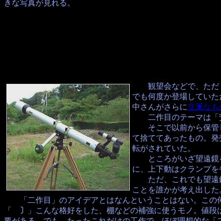
きな写真が見れる。
観望会などで、ただ「
でも何度か登場していた
中さんがさらに
立派なも
二作目のテーマは「安
そこで以前から保管し
て捨ててあったもの。発
転がされていた。
ところがいざ望遠鏡を
に、上下動はクランプを
ただ、これでも望遠鏡
ことを誰かが考え出した
「二作目」のアイデアとはなんということはない。この何
「
〕
」こんな格好をした、棚などの補強に使うモノ。値段
要がある。でも、たったこれだけの工作で、ほぼ理想的な「