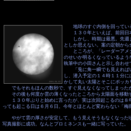
地球のすぐ内側を回っている
１３０年といえば、前回日本
しかし、時期は最悪。先週ま
としか思えない。案の定朝から
ところが、「レーダーアメダ
のせいか明るくなっているよう
執筆中の小田さんと示し合わせ
「兎に角一瞬でも見えればい
し、潜入予定の１４時１１分に
かして丸い太陽とそこにポッカ
でもそれもほんの数秒で、すぐ見えなくなってしまったが
その後も何度か雲の薄くなったところから太陽面を移動す
１３０年ぶりと始めに言ったが、実は次回起こるのは８年
っても起こる日は６月６日。今年とほとんど変わらない「梅
やがて雲の厚さが安定して、もう見えそうもなくなった頃
写真撮影に成功。なんとプロミネンスも一緒に写っていた。