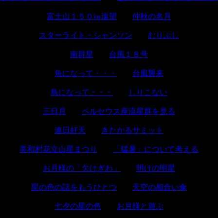
富士山１５０㎞遠望
仲秋の名月
スターライト・シャンソン
むりぶし
南群星
台風１８号
魚になって・・・
台風襲来
鳥になって・・・
しりこない
三日月
ペルセウス座流星群を見る
連日好天
きたかるサミット
美和村花立山星まつり
「猛暑」について考える
お月様の「欠けぎわ」
明けの明星
星の色の話をもうひとつ
天空の相合い傘
七夕の星の色
お月様と遊ぶ