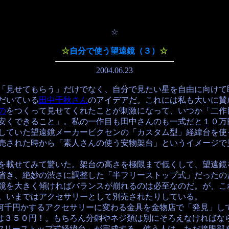
☆
☆
自分で使う望遠鏡（３）
☆
2004.06.23
見せてもらう」だけでなく、自分で見たい星を自由に向けて眺
だいている
田中千秋さん
のアイデアだ。これには私も大いに賛
の
をつくって見せてくれたことが刺激になって、いつか「二作
くできること」。私の一作目も田中さんのも一式だと１０万
ていた望遠鏡メーカービクセンの「カスタム型」経緯台を使っ
売された時から「素人さんの使う安物架台」というイメージで
載せてみて驚いた。架台の高さを極限まで低くして、望遠鏡を
省き、絶妙の渋さに調整した「半フリーストップ式」だったの
を大きく傾ければバランスが崩れるのは必至なのだ。が、これ
。いまではアクセサリーとして別売されたりしている。
千円かするアクセサリーに変わる金具を金物店で「発見」して
は３５０円！。もちろん分銅やネジ類は別にそろえなければな
フリーストップ式経緯台」が完成する。使う人は、ただ接眼部