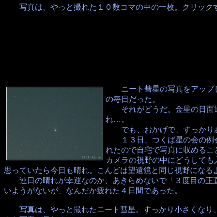
写真は、やっと撮れた１０数コマの中の一枚。クリックす
ニート彗星の写真をアップした
の毎日だった。
それがどうだ。金星の日面通
れ…。
でも、おかげで、すっかりあ
１３日、つくば星の会の例会
れたので自宅で写真に収めるこ
カメラの視野の中にどうしても
思っていたら今日も晴れ。こんどは望遠鏡と同じ視野になる
連日の晴れが幸運なのか、あきらめないで「３度目の正直
いようがないが、なんだか疲れた４日間であった。
写真は、やっと撮れたニート彗星。すっかり小さくなり、