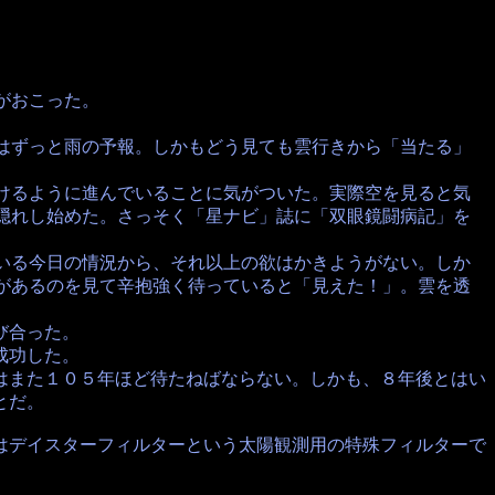
がおこった。
ずっと雨の予報。しかもどう見ても雲行きから「当たる」
るように進んでいることに気がついた。実際空を見ると気
隠れし始めた。さっそく「星ナビ」誌に「双眼鏡闘病記」を
る今日の情況から、それ以上の欲はかきようがない。しか
があるのを見て辛抱強く待っていると「見えた！」。雲を透
び合った。
成功した。
また１０５年ほど待たねばならない。しかも、８年後とはい
とだ。
デイスターフィルターという太陽観測用の特殊フィルターで