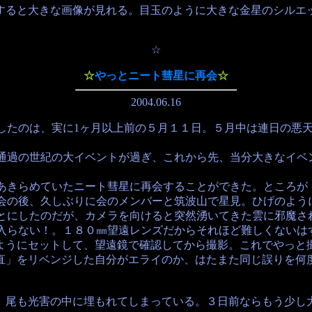
ると大きな画像が見れる。目玉のように大きな金星のシルエ
☆
☆
やっとニート彗星に再会
☆
2004.06.16
のは、実に1ヶ月以上前の５月１１日。５月中は連日の悪天
過の世紀の大イベントが過ぎ、これから先、当分大きなイベン
きらめていたニート彗星に再会することができた。ところが
の後、久しぶりに会のメンバーと筑波山で星見。ひげのように
とにしたのだが、カメラを向けると突然湧いてきた雲に邪魔さ
入らない！。１８０㎜望遠レンズだからそれほど難しくないは
ようにセットして、望遠鏡で確認してから撮影。これでやっと
」をリベンジした自分がエライのか、はたまた同じ誤りを何度
尾も光害の中に埋もれてしまっている。３日前ならもう少し大