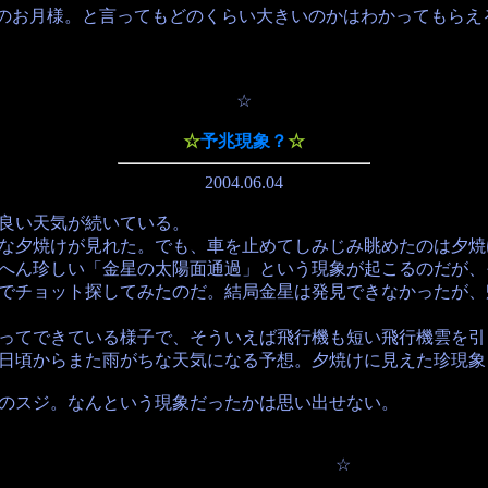
お月様。と言ってもどのくらい大きいのかはわかってもらえる
☆
☆
予兆現象？
☆
2004.06.04
良い天気が続いている。
夕焼けが見れた。でも、車を止めてしみじみ眺めたのは夕焼
ん珍しい「金星の太陽面通過」という現象が起こるのだが、
でチョット探してみたのだ。結局金星は発見できなかったが、
てできている様子で、そういえば飛行機も短い飛行機雲を引
頃からまた雨がちな天気になる予想。夕焼けに見えた珍現象
スジ。なんという現象だったかは思い出せない。
☆