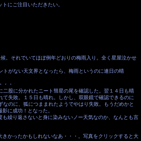
ットにご注目いただきたい。
候。それでいてほぼ例年どおりの梅雨入り。全く星屋泣かせ
トがない天文界となったら、梅雨というのに連日の晴
・・・
二股に分かれたニート彗星の尾を確認した。翌１４日も晴
れて失敗。１５日も晴れ。しかし、双眼鏡で確認できるのに
ずなのに、狐につままれたようでやはり失敗。もうだめかと
撮影に成功！となった。
も繰り返さないと身に染みないノー天気なのか、なんとも言
きかったかもしれないなあ・・・。写真をクリックすると大