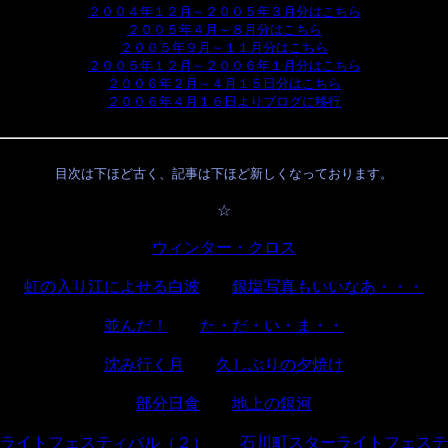
２００４年１２月～２００５年３月分はこちら
２００５年４月～８月分はこちら
２００５年９月～１１月分はこちら
２００５年１２月～２００６年１月分はこちら
２００６年２月～４月１５日分はこちら
２００６年４月１６日よりブログに移行
目次は下ほど古く、記事は下ほど新しくなっております。
☆
ウィンター・クロス
虹の入り江によせる白波
銀塩写真もいいなあ・・・
並んだ！
た・だ・い・ま・・
沈み行く月
久しぶりの夕焼け
部分日食
地上の銀河
ライトフェスティバル（２）
石川町スターライトフェステ