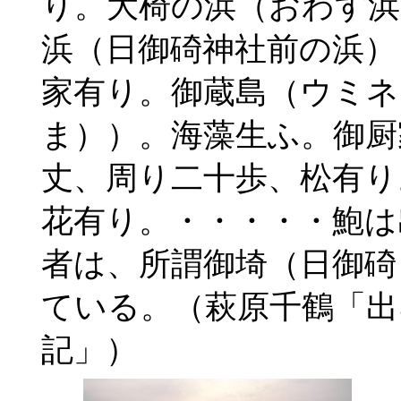
り。大椅の浜（おわす浜
浜（日御碕神社前の浜）
家有り。御蔵島（ウミネ
ま））。海藻生ふ。御厨
丈、周り二十歩、松有り
花有り。・・・・・鮑は
者は、所謂御埼（日御碕
ている。（萩原千鶴「出
記」）