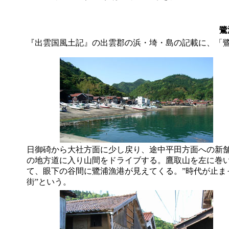
鷺
『出雲国風土記』の出雲郡の浜・埼・島の記載に、「
日御碕から大社方面に少し戻り、途中平田方面への新
の地方道に入り山間をドライブする。鷹取山を左に巻
て、眼下の谷間に鷺浦漁港が見えてくる。”時代が止ま
街”という。