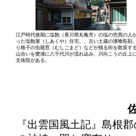
江戸時代後期に塩飽（香川県丸亀市）の塩の売買の人
った塩飽屋（しあくや）住宅、、古い土蔵の漆喰彫刻
り格子の虫籠窓（むしごまど）などが残る街を散策す
山合いを鷺浦に八千代川が流れ込み、川向こうの丘上
文殊院がある。
『出雲国風土記』島根郡