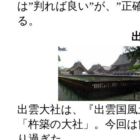
は”判れば良い”が、”正
る。
出雲大社は、『出雲国風
「杵築の大社」。今回は
り過ぎた。