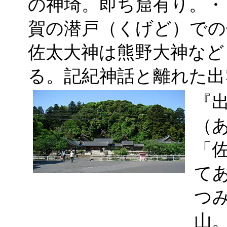
の神埼。即ち窟有り。・
賀の潜戸（くげど）での
佐太大神は熊野大神など
る。記紀神話と離れた出
『
（
「
て
つ
山