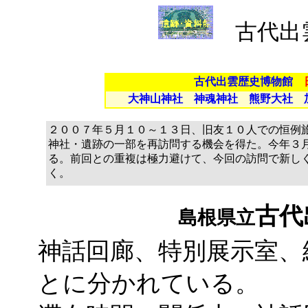
古代出雲の
古代出雲歴史博物館
大神山神社 神魂神社 熊野大社 
２００７年５月１０～１３日、旧友１０人での恒例
神社・遺跡の一部を再訪問する機会を得た。今年３
る。前回との重複は極力避けて、今回の訪問で新し
く。
古代
島根県立
神話回廊、特別展示室、
とに分かれている。