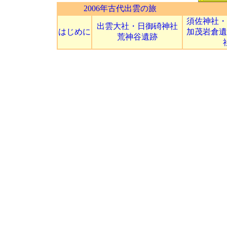
2006年古代出雲の旅
須佐神社・
出雲大社・日御碕神社
はじめに
加茂岩倉遺
荒神谷遺跡