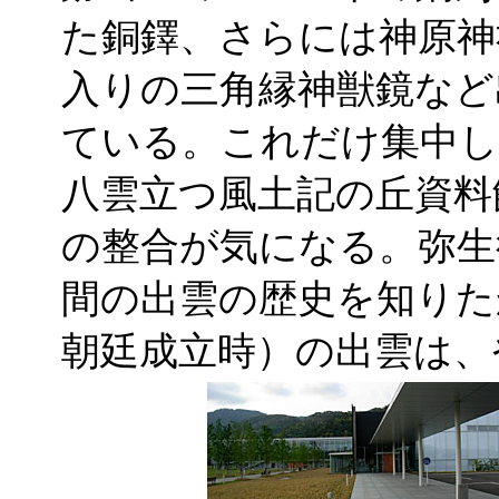
た銅鐸、さらには神原神
入りの三角縁神獣鏡など
ている。これだけ集中し
八雲立つ風土記の丘資料
の整合が気になる。弥生
間の出雲の歴史を知りた
朝廷成立時）の出雲は、