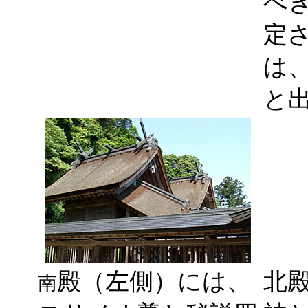
べ
定
は
と
殿（左側）には、
北
南