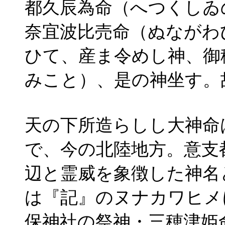
都久辰為命（へつくしゐ
奈宜波比売命（ぬながわ
ひて、産ま令めし神、御
みこと）、是の神坐す。
天の下所造らしし大神命
で、今の北陸地方。意支
辺と霊威を象徴した神名
は『記』のヌナカワヒメ
保神社の祭神・三穂津姫