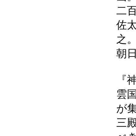
二
佐
之
朝
『
雲
が
三