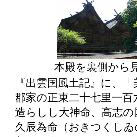
本殿を裏側から
『出雲国風土記』に、「
郡家の正東二十七里一百
造らしし大神命、高志の
久辰為命（おきつくしゐ