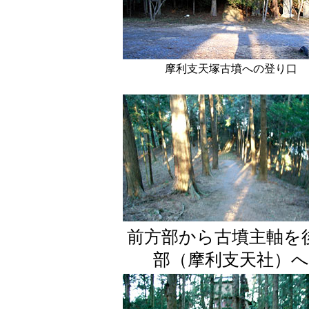
摩利支天塚古墳への登り口
前方部から古墳主軸を
部（摩利支天社）へ