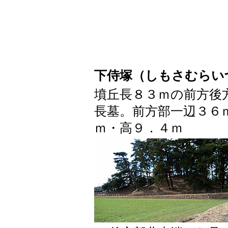
下侍塚（しもさむらい
墳丘長８３ｍの前方後
長墓。前方部一辺３６
ｍ・高９．４ｍ