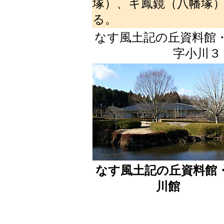
塚）、キ鳳鏡（八幡塚
る。
なす風土記の丘資料館
字小川
なす風土記の丘資料館
川館