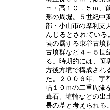
ｍ・高１０．５ｍ、
形の周堀。５世紀中
部・小山市の摩利支
んじるとされている
墳の属する東谷古墳
古墳群など４～５世
る。時期的には、笹
方後方墳で構成され
た。２００６年、宇
幅１０ｍの二重周濠
葺石、埴輪などの出
長の墓と考えられる