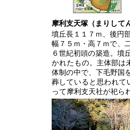
摩利支天塚（まりして
墳丘長１１７ｍ、後円
幅７５ｍ・高７ｍで、
６世紀初頭の築造。墳
かれたもの。主体部は
体制の中で、下毛野国
葬していると思われて
って摩利支天社が祀ら