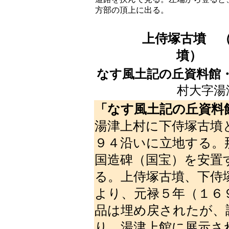
方部の頂上に出る。
上侍塚古墳
（
なす風土記の丘資料館
村大字
「なす風土記の丘資料
湯津上村に下侍塚古墳
９４沿いに立地する。
国造碑（国宝）を安置
る。上侍塚古墳、下侍
より、元禄５年（１６
品は埋め戻されたが、
り、湯津上館に展示さ