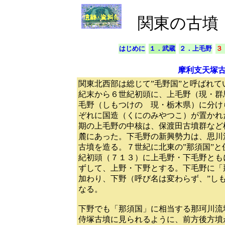
関東の古墳
はじめに
１．武蔵
２．上毛野
３
摩利支天塚
関東北西部は総じて”毛野国”と呼ばれて
紀末から６世紀初頭に、上毛野（現・群
毛野（しもつけの 現・栃木県）に分け
ぞれに国造（くにのみやつこ）が置かれ
期の上毛野の中核は、保渡田古墳群など
麓にあった。下毛野の新興勢力は、思川
古墳を造る。７世紀に北東の”那須国”と
紀初頭（７１３）に上毛野・下毛野ともに
ずして、上野・下野とする。下毛野に「
加わり、下野（呼び名は変わらず、”しも
なる。
下野でも「那須国」に相当する那珂川流
侍塚古墳に見られるように、前方後方墳