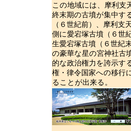
この地域には、摩利支
終末期の古墳が集中す
（６世紀前）、摩利支
側に愛宕塚古墳（６世
生愛宕塚古墳（６世紀
の豪華な星の宮神社古
的な政治権力を誇示す
権・律令国家への移行
ることが出来る。