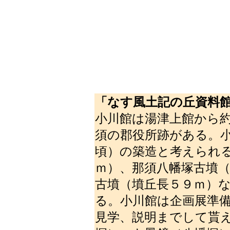
「
なす風土記の丘資料
小川館は湯津上館から
須の郡役所跡がある。
頃）の築造と考えられ
ｍ）、那須八幡塚古墳
古墳（墳丘長５９ｍ）
る。小川館は企画展準
見学、説明までして貰