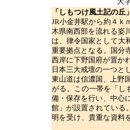
大
「しもつけ風土記の丘
JR小金井駅から約４ｋ
木県南西部を流れる姿
は、律令国家として大
重要拠点となる。国分
西岸に下野国府が置か
日本三大戒壇の一つと
東山道は信濃国、上野
がる。この一帯を「し
備・保存を行い、中心
館」が設置されている
明を受け、貴重な資料