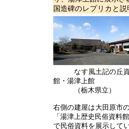
国造碑のレプリカと説
なす風土記の丘資
館・湯津上館
（栃木県立）
右側の建屋は大田原市
「湯津上歴史民俗資料
で民俗資料を展示して