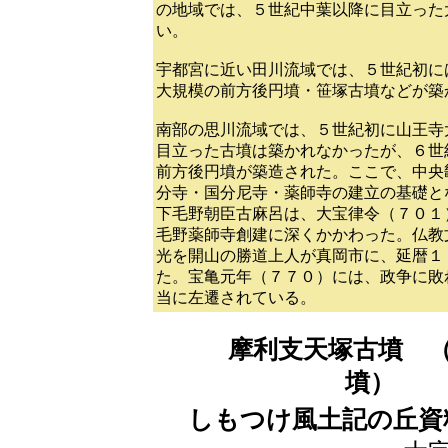
の地域では、５世紀中葉以降に目立った
い。
宇都宮に近い田川流域では、５世紀初に
大規模の前方後円墳・笹塚古墳などが築
南部の思川流域では、５世紀初に山王寺
目立った古墳は築かれなかったが、６世
前方後円墳が築造された。ここで、中央
分寺・国分尼寺・薬師寺の建立の基礎と
下毛野朝臣古麻呂は、大宝律令（７０１
毛野薬師寺創建に深くかかわった。仏教
光を開山の勝道上人が真岡市に、延暦１
た。宝亀元年（７７０）には、政争に敗
当に左遷されている。
摩利支天塚古墳
（
墳）
しもつけ風土記の丘