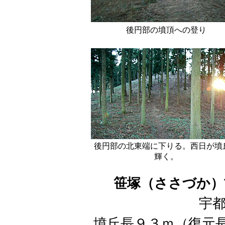
後円部の墳頂への登り
後円部の北東端に下りる。西日が墳
輝く。
笹塚（ささづか）
宇
墳丘長９３ｍ（復元