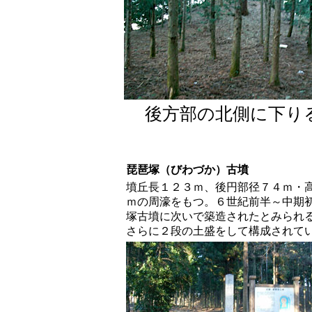
後方部の北側に下り
琵琶塚（びわづか）古墳
墳丘長１２３ｍ、後円部径７４ｍ・
ｍの周濠をもつ。６世紀前半～中期
塚古墳に次いで築造されたとみられ
さらに２段の土盛をして構成されて