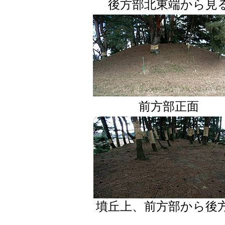
後方部北東端から見
前方部正面
墳丘上、前方部から後