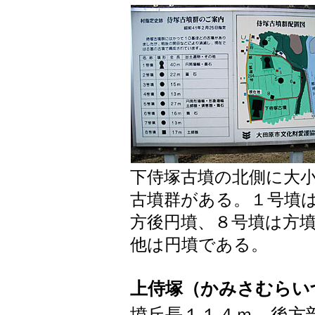
下侍塚古墳の北側に大
古墳群がある。１号墳
方後円墳、８号墳は方
他は円墳である。
上侍塚（かみさむらい
墳丘長１１４ｍ、後方