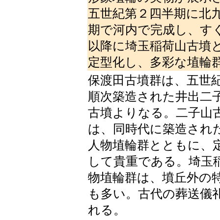
五世紀第２四半期に北
期で河内で完成し、す
以降に埼玉稲荷山古墳
定型化し、多彩な埴輪
保渡田古墳群は、五世
順次築造された井出二
古墳よりなる。二子山
は、同時代に築造され
人物埴輪群とともに、
して貴重である。埼玉
物埴輪群は、墳丘外の
も多い。古代の葬送儀
れる。