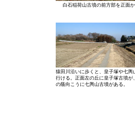
白石稲荷山古墳の前方部を正面か
猿田川沿いに歩くと、皇子塚や七輿
行ける。正面左の丘に皇子塚古墳が
の蔭向こうに七輿山古墳がある。