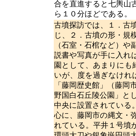
合を直進すると七輿山古
ら１０分ほどである。
古墳探訪では、１．古
じ、２．古墳の形・規
（石室・石棺など）や
説書や写真が手に入れ
園として、あまりにも
いが、度を過ぎなけれ
「藤岡歴史館」（藤岡
野国白石丘陵公園」と
中央に設置されている
心に、藤岡市の縄文・
れている。平井１号墳
環頭大刀や銀象嵌円頭