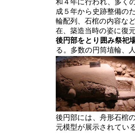
和４年に行われ、多く
成５年から史跡整備の
輪配列、石棺の内容な
在、築造当時の姿に復
後円部をとり囲み祭祀
る。多数の円筒埴輪、
後円部には、舟形石棺
元模型が展示されてい