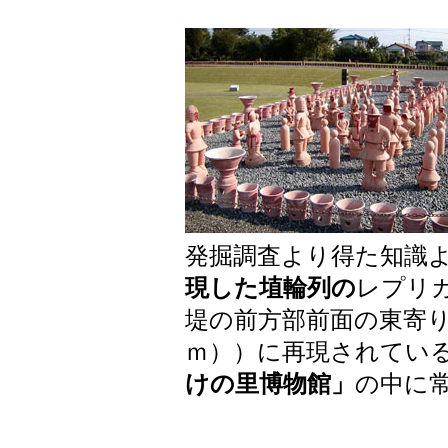
発掘調査より得た知識
現した埴輪列の
レプリ
堤の前方部前面の東寄
ｍ））に再現されてい
けの里博物館」
の中に