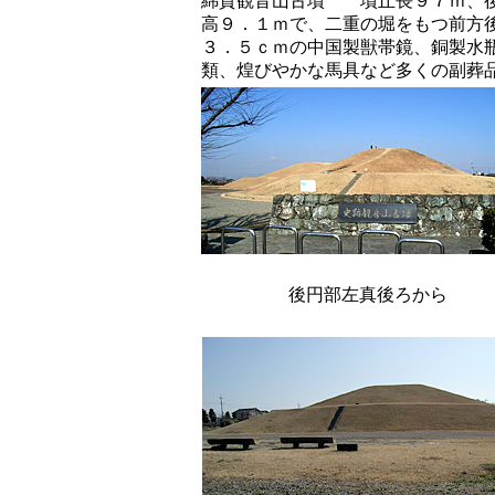
綿貫観音山古墳 墳丘長９７ｍ、後
高９．１ｍで、二重の堀をもつ前方
３．５ｃｍの中国製獣帯鏡、銅製水
類、煌びやかな馬具など多くの副葬
後円部左真後ろから