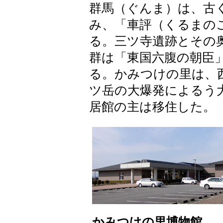
群馬（ぐんま）は、古
み、「車評（くるまの
る。三ツ寺遺跡とその
群は「東国六腹の朝臣
る。かみつけの里は、
ツ岳の大爆発によるう
居館の主は移住した。
かみつけの里博物館