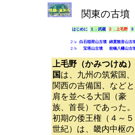
関東の古墳
はじめに
１．武蔵
２．上毛野
３
２/a
白石稲荷山古墳
綿貫観音山古
２/b
宝塔山古墳
前橋八幡山古
上毛野（かみつけぬ
国
は、九州の筑紫国、
関西の吉備国、などと
肩を並べる大国（豪
族、首長）であった。
初期の倭王権（４～５
世紀）は、畿内中枢の