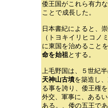
倭王国がこれら有力な
ことで成長した。
日本書紀によると、崇
（トヨキイリヒコノ
に東国を治めること
命を始祖
とする。
上毛野国は、５世紀半
天神山古墳
を築造し、
る事を誇り、倭王権を
外交、軍事に、あるい
ある。、倭の五王であ