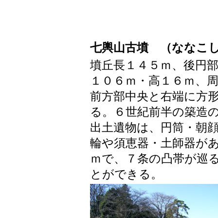
七輿山古墳
（ななこ
墳丘長１４５ｍ、後円
１０６ｍ・高１６ｍ、
前方部中央と右端に方
る。６世紀前半の築造
出土遺物は、円筒・朝
輪や須恵器・土師器が
ｍで、７条の凸帯が巡
とができる。