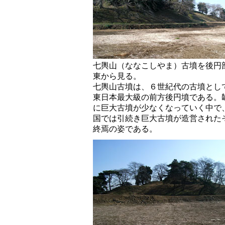
七輿山（ななこしやま）古墳を後円
東から見る。
七輿山古墳は、６世紀代の古墳とし
東日本最大級の前方後円墳である。
に巨大古墳が少なくなっていく中で
国では引続き巨大古墳が造営された
終焉の姿である。