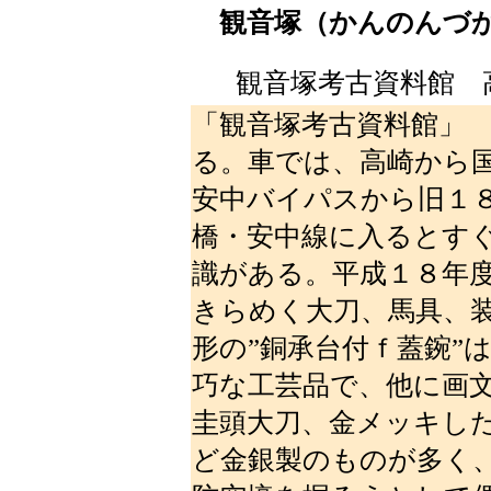
観音塚（かんのんづ
観音塚考古資料館 
「観音塚考古資料館」
る。車では、高崎から
安中バイパスから旧１
橋・安中線に入るとす
識がある。平成１８年
きらめく大刀、馬具、
形の”銅承台付ｆ蓋鋺”
巧な工芸品で、他に画
圭頭大刀、金メッキし
ど金銀製のものが多く