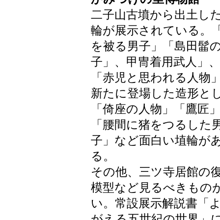
二子山古墳から出土し
輪が展示されている。
を被る男子」「島田髷
子」、甲冑着用武人」
「赤児と思われる人物
新たに登場した造形と
「倚座の人物」「鷹匠
「腰間に猪をつるした
子」など面白い埴輪が
る。
その他、三ツ寺居館の
模型など見るべきもの
い。常設展示解説書「
がえる五世紀の世界」