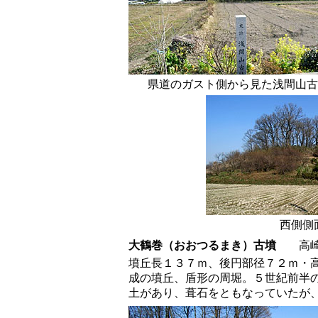
県道のガスト側から見た浅間山古
西側側
大鶴巻
（おおつるまき）古墳
高崎市
墳丘長１３７ｍ、後円部径７２ｍ・
成の墳丘、盾形の周堀。５世紀前半
土があり、葺石をともなっていたが