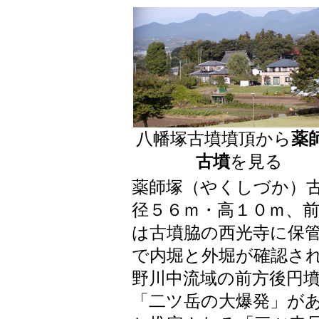
八幡塚古墳墳頂から
薬
古墳
を見る
薬師塚（やくしづか）
径５６ｍ・高１０ｍ、
は古墳脇の西光寺に保
で内堀と外堀が確認され
野川中流域の前方後円
「二ツ岳の大爆発」が