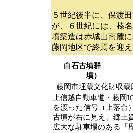
５世紀後半に、保渡田
が、６世紀には、榛名
墳築造は赤城山南麓に
藤岡地区で終焉を迎え
白石古墳群
（白石
藤岡市埋蔵文化財収蔵
上信越自動車道・藤岡I
を渡った信号（上落合
古墳が右に見え、郷土
広大な駐車場のある「