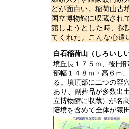
どが面白い。稲荷山古
国立博物館に収蔵され
館しようとした時、探
てくれた。こんな心遣
白石稲荷山（しろいし
墳丘長１７５ｍ、後円
部幅１４８ｍ・高６ｍ
る。墳頂部に二つの竪
あり、副葬品が多数出
立博物館に収蔵）が名
陪墳を含めて全体が猿