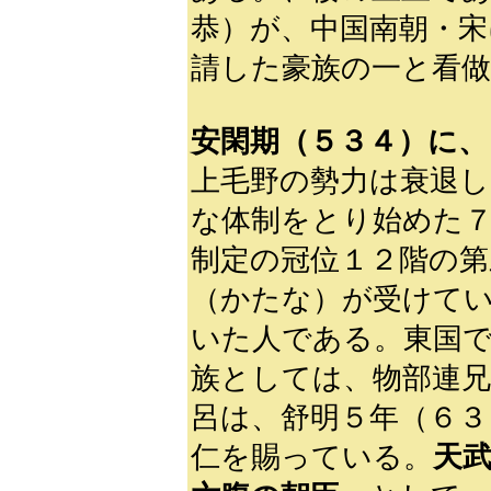
恭）が、中国南朝・宋
請した豪族の一と看
安閑期（５３４）に、
上毛野の勢力は衰退し
な体制をとり始めた７
制定の冠位１２階の第
（かたな）が受けてい
いた人である。東国
族としては、物部連兄
呂は、舒明５年（６３
仁を賜っている。
天