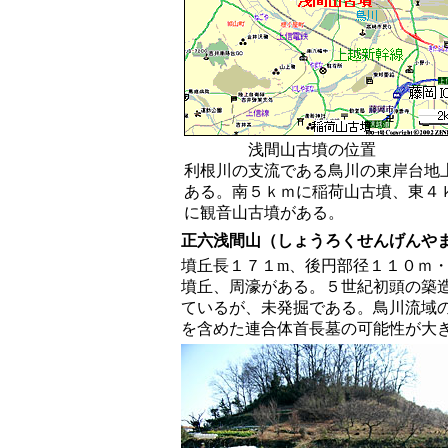
浅間山古墳の位置
利根川の支流である鳥川の東岸台地
ある。南５ｋｍに稲荷山古墳、東４
に観音山古墳がある。
正六浅間山（しょうろくせんげんや
墳丘長１７１m、後円部径１１０ｍ
墳丘、周濠がある。５世紀初頭の築
ているが、未発掘である。鳥川流域
を含めた連合体首長墓の可能性が大