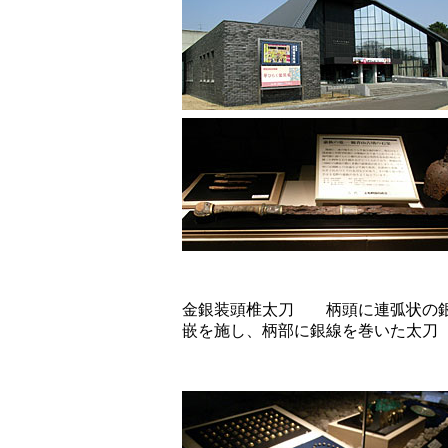
金銀装頭椎太刀 柄頭に連弧状の
嵌を施し、柄部に銀線を巻いた太刀