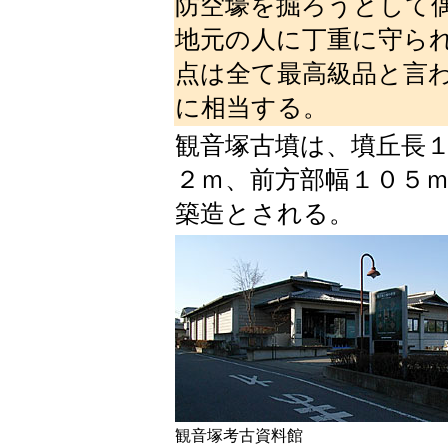
防空壕を掘ろうとして
地元の人に丁重に守ら
点は全て最高級品と言
に相当する。
観音塚古墳は、墳丘長
２ｍ、前方部幅１０５
築造とされる。
観音塚考古資料館