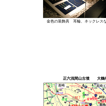
金色の装飾具 耳輪、ネックレス
正六浅間山古墳
大鶴