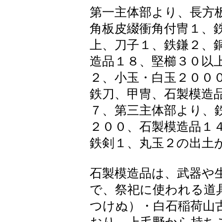
第一主体部より、長方
角板皮綴衝角付冑１、
上、刀子１、鉄鎌２、
造品１８、堅櫛３０以
２、小玉・白玉２００
鉄刀、甲冑、石製模造
７、第三主体部より、
２００、石製模造品１
鉄剣１、丸玉２の出土
石製模造品は、武器や
で、祭祀に使われる道
つけぬ）・白石稲荷山