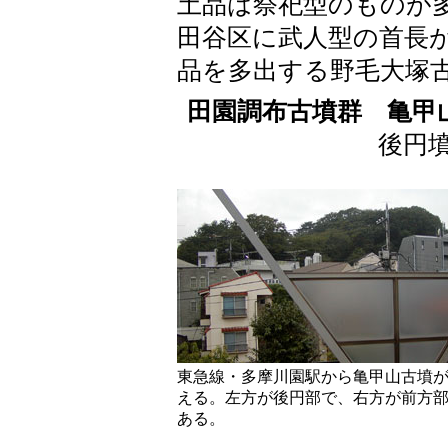
土品は祭祀型のものが
田谷区に武人型の首長
品を多出する野毛大塚
田園調布古墳群
亀甲山
後円
東急線・多摩川園駅から亀甲山古墳
える。左方が後円部で、右方が前方
ある。