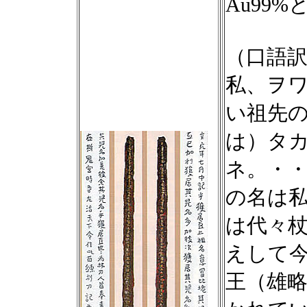
Au99
（口語訳
私、ヲ
い祖先
は）タ
ネ。・
の名は
は代々
えして
王（雄