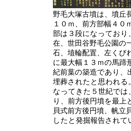
野毛大塚古墳は、墳丘
１０ｍ、前方部幅４０
部は３段になっており
在、世田谷野毛公園の
石、埴輪配置、左くび
に最大幅１３ｍの馬蹄
紀前葉の築造であり、
埋葬されたと思われる
なってきた５世紀では
り、前方後円墳を最上
貝式前方後円墳、帆立
したと発掘報告されて