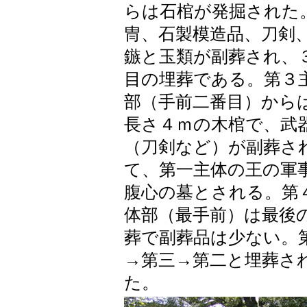
らは石棺が発掘された
冑、石製模造品、刀剣
鏃と玉類が副葬され、
目の埋葬である。第３
部（手前二番目）から
長さ４ｍの木棺で、武
（刀剣など）が副葬さ
て、第一主体の王の軍
腹心の墓とされる。第
体部（最手前）は最後
葬で副葬品は少ない。
→第三→第二と埋葬さ
た。