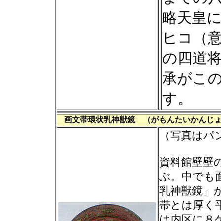
略天皇
ヒコ（
の四道
承がこ
す。
画文帯環状乳神獣鏡 （がもんたいかんじ
（写真はパ
資料館壁壁
ぶ。中でも
乳神獣鏡」
帯とは厚く
は内区に８