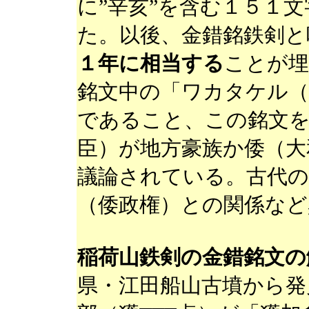
に”辛亥”を含む１５１
た。以後、金錯銘鉄剣
１年に相当する
ことが埋
銘文中の「ワカタケル（
であること、この銘文
臣）が地方豪族か倭（大
議論されている。古代の
（倭政権）との関係など
稲荷山鉄剣の金錯銘文の
県・江田船山古墳から発