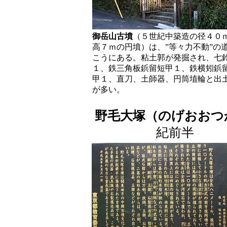
御岳山古墳
（５世紀中築造の径４０
高７ｍの円墳）は、”等々力不動”の
こうにある。粘土郭が発掘され、七
１、鉄三角板鋲留短甲１、鉄横矧鋲
甲１、直刀、土師器、円筒埴輪と出
が多い。
野毛大塚（のげおおつ
紀