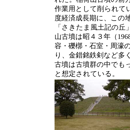
作業用として削られてい
度経済成長期に、この
「さきたま風土記の丘
山古墳は昭４３年（19
容・礫槨・石室・周濠
り、金錯銘鉄剣など多
古墳は古墳群の中でも
と想定されている。