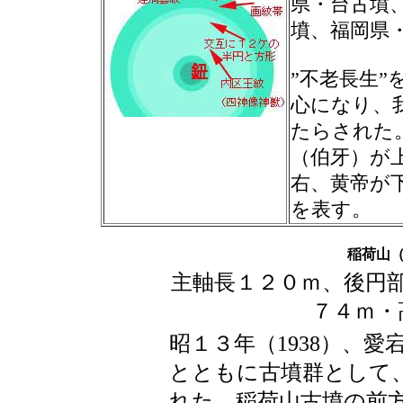
県・台古墳
墳、福岡県
”不老長生
心になり、
たらされた
（伯牙）が
右、黄帝が
を表す。
稲荷山
主軸長１２０ｍ、後円
７４ｍ・
昭１３年（1938）、
とともに古墳群として
れた。稲荷山古墳の前