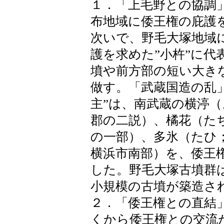
１．「上毛野との協調
布地域に倭王権の庇護
次いで、野毛大塚地域
護を求めた”小杵”に代
墳や前方部の短い大き
做す。「武蔵国造の乱
主”は、南武蔵の横渟
郡の二説）、橘花（た
の一部）、多氷（たひ
横浜市南部）を、倭王
した。野毛大塚古墳群
小規模の古墳が築造さ
２．「倭王権との直結
くから倭王権との交流