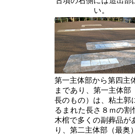
古墳の右側には造出部
い。
第一主体部から第四主
まであり、第一主体部
長のもの）は、粘土郭
るまれた長さ８ｍの割
木棺で多くの副葬品が
り、第二主体部（最奥