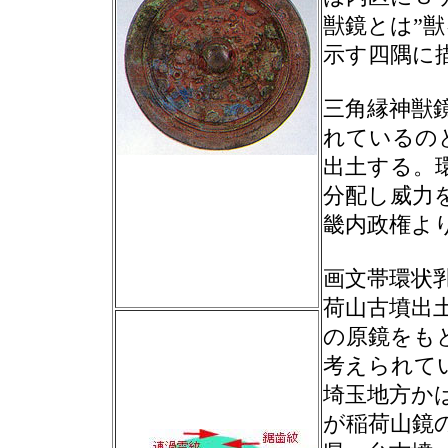
獣鏡とは”
示す四隅に
三角縁神獣
れているの
出土する。
分配し威力
畿内政権よ
画文帯環状
荷山古墳出
の原鏡をも
考えられて
埼玉地方か
が稲荷山鏡