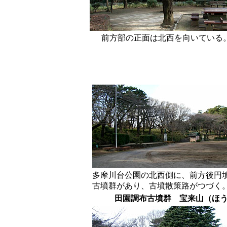
前方部の正面は北西を向いている
多摩川台公園の北西側に、前方後円
古墳群があり、古墳散策路がつづく
田園調布古墳群 宝来山（ほ