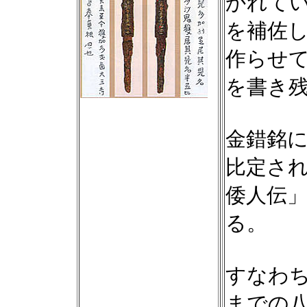
かれて
を補佐
作らせ
を書き
金錯銘
比定さ
倭人伝」
る。
すなわ
までの