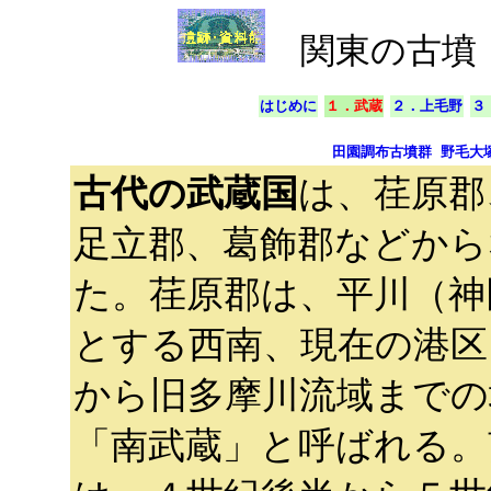
関東の古墳
はじめに
１．武蔵
２．上毛野
３
田園調布古墳群
野毛大
古代の武蔵国
は、荏原郡
足立郡、葛飾郡などから
た。荏原郡は、平川（神
とする西南、現在の港区
から旧多摩川流域までの
「南武蔵」と呼ばれる。