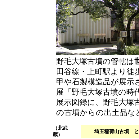
野毛大塚古墳の管轄は
田谷線・上町駅より徒
甲や石製模造品が展示
展「野毛大塚古墳の時
展示図録に、野毛大塚
の古墳からの出土品な
（北武
埼玉稲荷山古墳 
蔵）