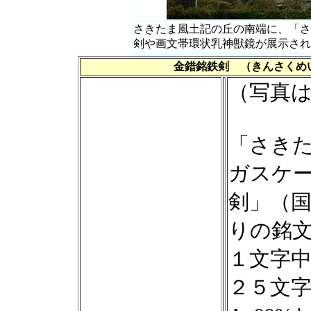
さきたま風土記の丘の南端に、「さ
剣や画文帯環状乳神獣鏡が展示され
金錯銘鉄剣 （きんさくめ
（写真
「さき
ガスケ
剣」（
りの銘
１文字中、
２５文字