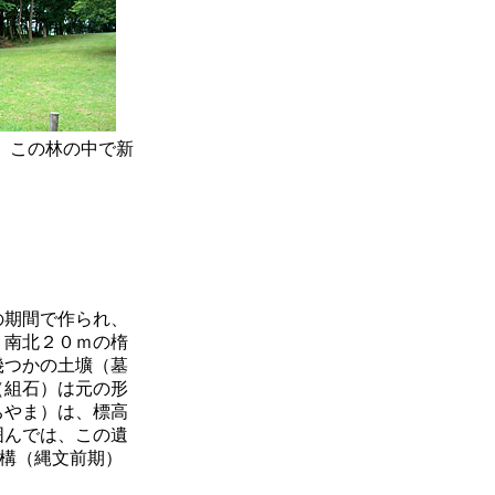
、この林の中で新
。
の期間で作られ、
、南北２０ｍの楕
幾つかの土壙（墓
（組石）は元の形
ちやま）は、標高
囲んでは、この遺
構（縄文前期）