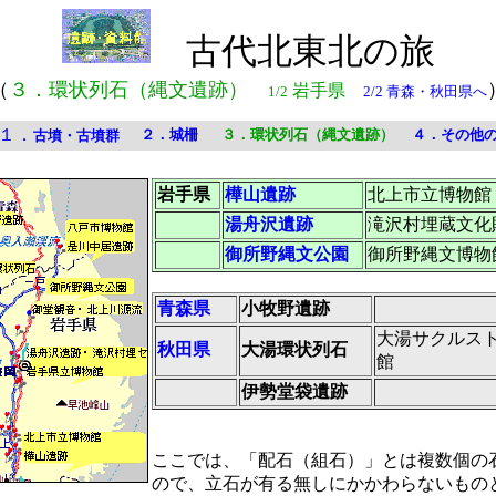
古代北東北の旅
（
３．環状列石（縄文遺跡）
岩手県
1/2
2/2 青森・秋田県へ
１．
２．城柵
３．環状列石（縄文遺跡）
４．その他
古墳・古墳群
岩手県
樺山遺跡
北上市立博物館
湯舟沢遺跡
滝沢村埋蔵文化
御所野縄文公園
御所野縄文博物
青森県
小牧野遺跡
大湯サクルス
秋田県
大湯環状列石
館
伊勢堂袋遺跡
ここでは、「配石（組石）」とは複数個の
ので、立石が有る無しにかかわらないもの