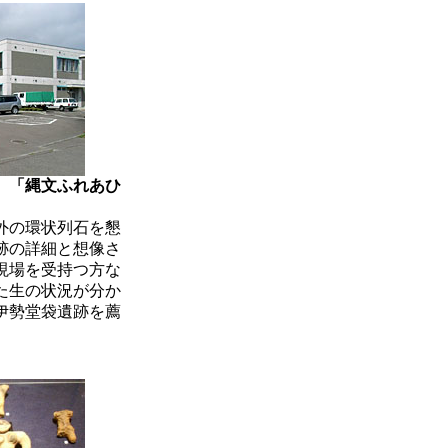
 「縄文ふれあひ
外の環状列石を懇
跡の詳細と想像さ
現場を受持つ方な
た生の状況が分か
伊勢堂袋遺跡を薦