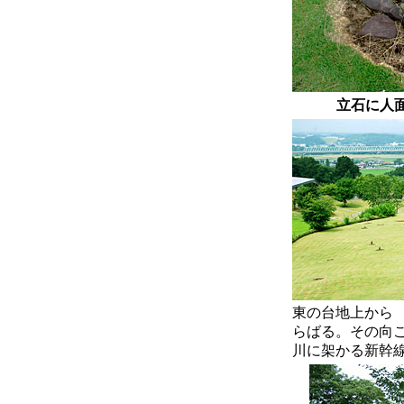
立石に人
東の台地上から
らばる。その向
川に架かる新幹