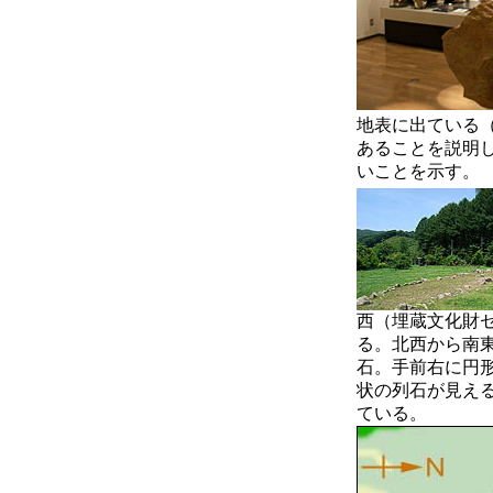
地表に出ている
あることを説明
いことを示す。
西（埋蔵文化財
る。北西から南
石。手前右に円
状の列石が見え
ている。