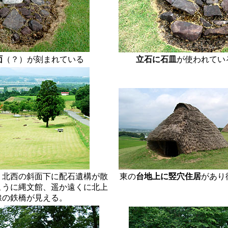
面
（？）が刻まれている
立石に石皿
が使われてい
 北西の斜面下に配石遺構が散
東の
台地上に竪穴住居
があり
こうに縄文館、遥か遠くに北上
線の鉄橋が見える。