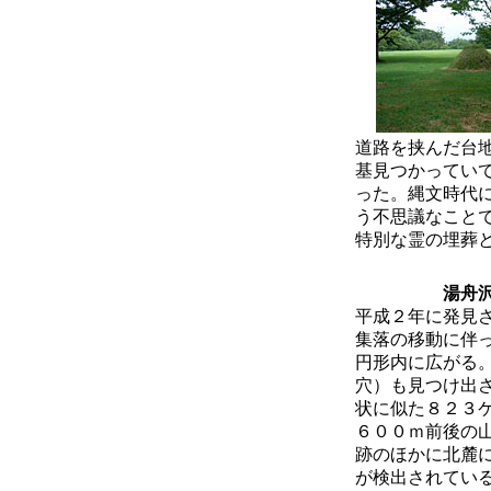
道路を挟んだ台
基見つかってい
った。縄文時代
う不思議なこと
特別な霊の埋葬
湯舟
平成２年に発見
集落の移動に伴
円形内に広がる
穴）も見つけ出
状に似た８２３
６００ｍ前後の
跡のほかに北麓
が検出されてい