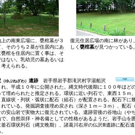
地上の南東広場に、甕棺墓が３
復元住居広場の南に林があり
て、そのうち２基が住居内にあ
しく
甕棺墓
が見つかっている
に甕棺を住居内に置く事は、そ
ではない。乳幼児の墓あるいは
と考えられる。
沢
遺跡
岩手県岩手郡滝沢村字湯船沢
（ゆぶねざわ）
され、平成１０年に公開された。縄文時代後期に１００年ほど
って埋められたと推定される。環状に近い列石で、東西１５ｍ
。直線状・列状・弧状に配石（組石）が配置される。配石下に
されている。発掘調査後埋め戻され（深さ１ｍ～３ｍ）、配石
ケの安山岩で実物大に復元されている。遺跡背後の谷地山（や
山で、自然崇拝・神名備としての性格があるようだ。岩手山を
に釜石環状列石（縄文晩期）、諸葛川右岸の仏沢Ⅲ遺跡に配石遺
る。