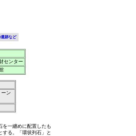
）
の遺跡など
財センター
館
トーン
石を一纏めに配置したも
とする。「環状列石」と