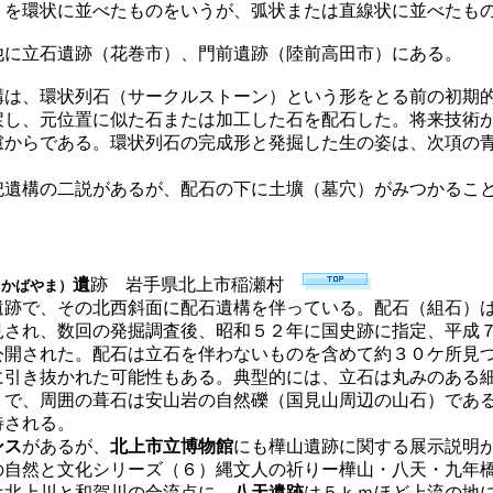
）を環状に並べたものをいうが、弧状または直線状に並べたも
他に立石遺跡（花巻市）、門前遺跡（陸前高田市）にある。
構は、環状列石（サークルストーン）という形をとる前の初期
戻し、元位置に似た石または加工した石を配石した。将来技術
慮からである。環状列石の完成形と発掘した生の姿は、次項の
祀遺構の二説があるが、配石の下に土壙（墓穴）がみつかるこ
遺
跡
岩手県北上市稲瀬村
（かばやま）
遺跡で、その北西斜面に配石遺構を伴っている。配石（組石）
見され、数回の発掘調査後、昭和５２年に国史跡に指定、平成
公開された。配石は立石を伴わないものを含めて約３０ケ所見
に引き抜かれた可能性もある。典型的には、立石は丸みのある
）で、周囲の葺石は安山岩の自然礫（国見山周辺の山石）であ
待される。
ンス
があるが、
北上市立博物館
にも樺山遺跡に関する展示説明
の自然と文化シリーズ（６）縄文人の祈りー樺山・八天・九年
は北上川と和賀川の合流点に、
八天遺跡
は５ｋｍほど上流の地