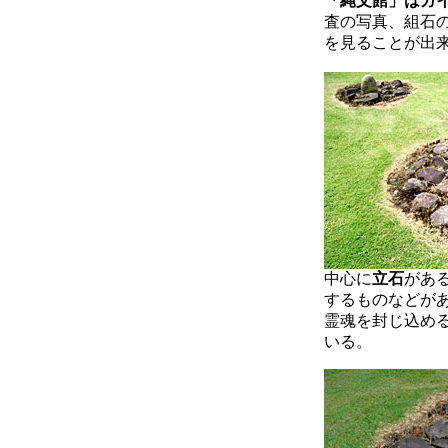
「縄文館」はガ
査の写真、組石
を見ることが出
中心に
立石
があ
するものなどが
霊魂を封じ込め
いる。