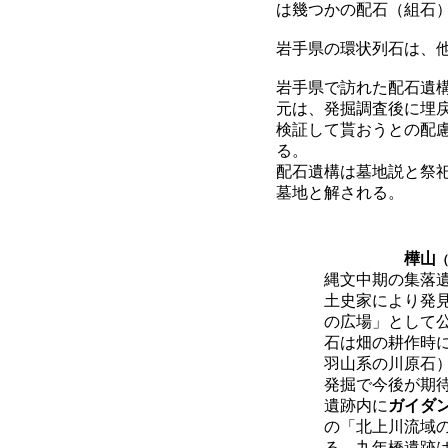
は幾つかの配石（組石
岩手県の環状列石は、
岩手県で訪れた配石遺
元は、発掘調査後に埋
検証して貰おうとの配
る。
配石遺構は墓地説と祭
墓地と解される。
樺山
縄文中期の集落
土史家により発
の広場」として
石は畑の耕作時
羽山系の川原石
発掘で今後が期
遺跡内に
ガイダ
の「北上川流域
る。九年橋遺跡