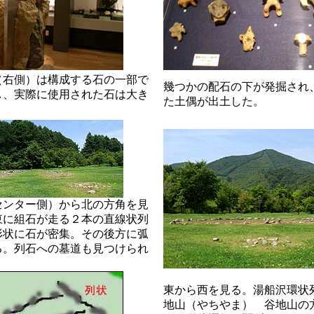
（右側）は構成する石の一部で
幾つかの配石の下が発掘され
し、実際に使用された石は大き
た土偶が出土した。
センター側）から北の方角を見
東に組石が走る２本の直線状列
形状に石が密集。その後方に弧
る。列石への墓道も見つけられ
東から西を見る。湯船沢環状
地山（やちやま） 谷地山の