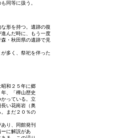
のも同等に扱う。
的な形を持つ。遺跡の復
が進んだ時に、もう一度
青森・秋田県の遺跡で見
とが多く、祭祀を伴った
は昭和２５年に郷
７年、「樺山歴史
つかっている。立
細長い花崗岩（奥
る。まだ２０％の
があり、同館発刊
橋ーに解説があ
にある。この辺り