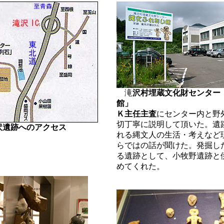
滝
沢村埋蔵文化財センター
館」
Ｋ主任主査
にセンター内と野
切丁寧に説明して頂いた。遺
沢遺跡へのアクセス
れる縄文人の生活・考えなど
らではの話が聞けた。発掘し
る遺跡として、小牧野遺跡と
めてくれた。