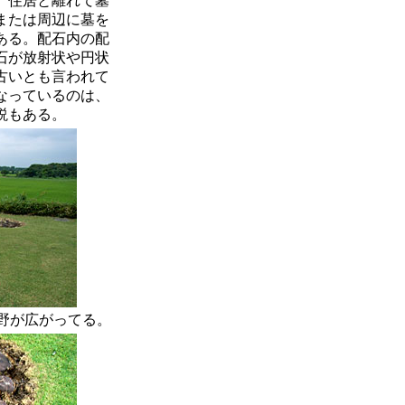
。住居と離れて墓
または周辺に墓を
ある。配石内の配
石が放射状や円状
古いとも言われて
なっているのは、
説もある。
野が広がってる。