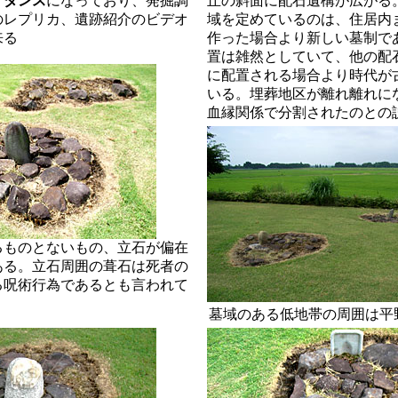
イダンス
になっており、発掘調
丘の斜面に配石遺構が広がる
のレプリカ、遺跡紹介のビデオ
域を定めているのは、住居内
来る
作った場合より新しい墓制で
置は雑然としていて、他の配
に配置される場合より時代が
いる。埋葬地区が離れ離れに
血縁関係で分割されたのとの
るものとないもの、立石が偏在
ある。立石周囲の葺石は死者の
る呪術行為であるとも言われて
墓域のある低地帯の周囲は平