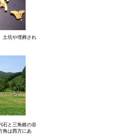
、土坑や埋葬され
列石と三角錐の谷
方角は西方にあ