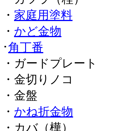
・
家庭用塗料
・
かど金物
･
角丁番
・ガードプレート
・金切りノコ
・金盤
・
かね折金物
・カバ（樺）