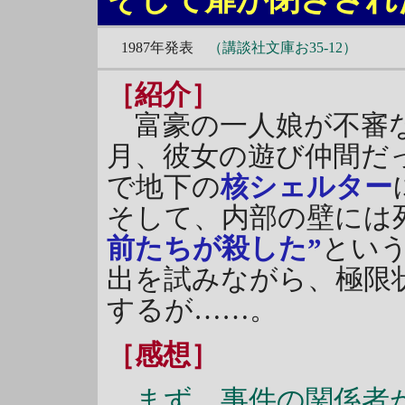
1987年発表
（講談社文庫お35-12）
［紹介］
富豪の一人娘が不審な
月、彼女の遊び仲間だ
で地下の
核シェルター
そして、内部の壁には
前たちが殺した”
とい
出を試みながら、極限
するが……。
［感想］
まず、事件の関係者