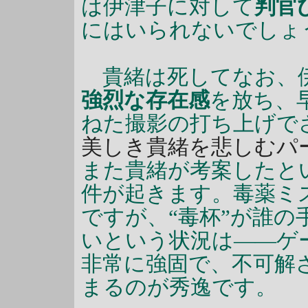
は伊津子に対して
判官
にはいられないでしょ
貴緒は死してなお、伊
強烈な存在感
を放ち、
ねた撮影の打ち上げで
美しき貴緒を悲しむパ
また貴緒が考案したと
件が起きます。毒薬ミ
ですが、“毒杯”が誰
いという状況は――ゲ
非常に強固で、不可解
まるのが秀逸です。