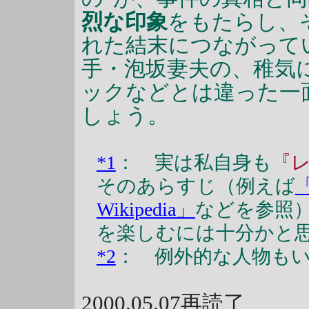
烈な印象
をもたらし、
れた結末につながって
手・泡坂妻夫の、稚気
ックなどとは違った一
しょう。
*1
： 実は私自身も
『
そのあらすじ（例えば
Wikipedia」
などを参照
を楽しむには十分かと
*2
： 例外的な人物も
2000.05.07再読了