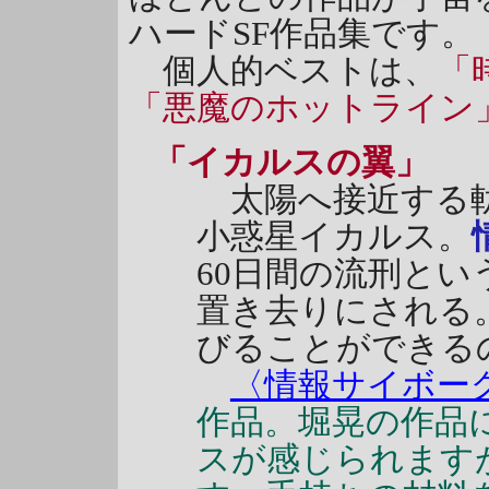
ハードSF作品集です。
個人的ベストは、
「
「悪魔のホットライン
「イカルスの翼」
太陽へ接近する
小惑星イカルス。
60日間の流刑と
置き去りにされる
びることができる
〈情報サイボー
作品。堀晃の作品
スが感じられます