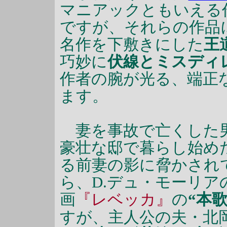
マニアックともいえる
ですが、それらの作品
名作を下敷きにした
王
巧妙に
伏線とミスディ
作者の腕が光る、端正
ます。
妻を事故で亡くした男
豪壮な邸で暮らし始め
る前妻の影に脅かされ
ら、D.デュ・モーリア
画
『レベッカ』
の
“本
すが、主人公の夫・北