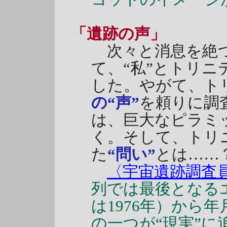
「遺跡の声」
次々と消息を絶つ
て、“私”とトリニ
した。やがて、ト
の“声”
を頼りに調
は、巨大なピラミ
く。そして、トリ
た
“問い”
とは……
〈宇宙遺跡調査
列では最後となる
は1976年）から
の一つが“現実”