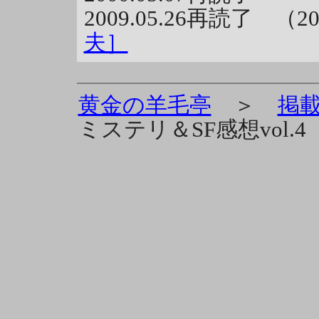
2009.05.26再読了 （
夫］
黄金の羊毛亭
＞
掲
ミステリ＆SF感想vol.4