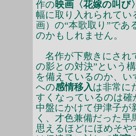
作の
映画〈花嫁の叫び
幅に取り入れられてい
画）の“本歌取り”で
のかもしれません。
名作が下敷きにされて
の影との対決”という
を備えているのか、い
への
感情移入
は非常に
すくなっているのは確
中盤にかけて伊津子が
く、才色兼備だった早
思えるほどにほめそや