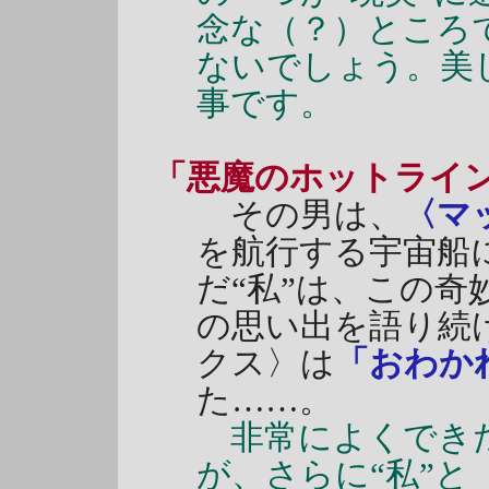
念な（？）ところ
ないでしょう。美
事です。
「悪魔のホットライ
その男は、
〈マ
を航行する宇宙船
だ“私”は、この
の思い出を語り続
クス〉は
「おわか
た……。
非常によくできた
が、さらに“私”