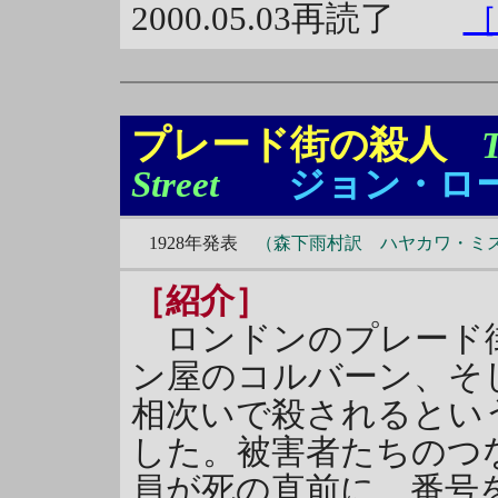
2000.05.03再読了
［
プレード街の殺人
T
Street
ジョン・ロ
1928年発表
（森下雨村訳 ハヤカワ・ミス
［紹介］
ロンドンのプレード街
ン屋のコルバーン、そ
相次いで殺されるとい
した。被害者たちのつ
員が死の直前に、番号