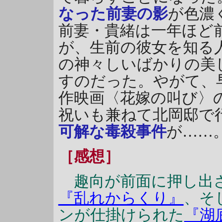
なった前妻の影
が色濃
前妻・貴緒は一年ほど
が、生前の彼女を知る
の神々しいばかりの美
すのだった。やがて、
作映画〈花嫁の叫び〉
祝いも兼ねて北岡邸で
可解な毒殺事件
が……
［感想］
趣向が前面に押し出
『乱れからくり』
、そ
ンが仕掛けられた
『湖