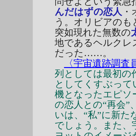
問せよという緊急
んだはずの恋人
・
う。オリビアのも
突如現れた無数の
地であるヘルクレス
だった……。
〈宇宙遺跡調査
列としては最初の
としてくすぶって
機となったエピソ
の恋人との“再会
いは、“私”に新
でしょう。また、
ヨットのイメージ