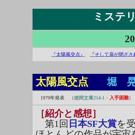
ミステリ＆
20
『太陽風交点』
『そして扉が閉ざさ
太陽風交点
堀 
1979年発表
（徳間文庫214-1・
入手困難
）
［紹介と感想］
第1回
日本SF大賞
を
ほとんどの作品が宇宙