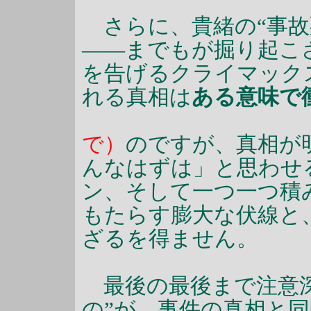
さらに、貴緒の“事故
――までもが掘り起こ
を告げるクライマック
れる真相は
ある意味で
はそれを予感させる部
で）
のですが、真相が
んなはずは」と思わせ
ン、そして一つ一つ積
もたらす膨大な伏線と
ざるを得ません。
最後の最後まで注意深
の”が、事件の真相と