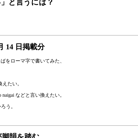
い」と言うには？
 14 日掲載分
とばをローマ字で書いてみた、
言い換えたい。
i no naigai などと言い換えたい。
かろう。
が脚韻を踏む