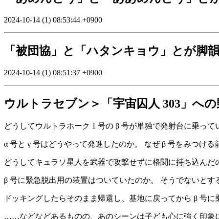
2024-10-14 (1) 08:53:44 +0900
「被団協」と「ハタンキョウ」とが脚
2024-10-14 (1) 08:51:37 +0900
ウルトラセブン＞「宇宙囚人 303」へ
どうしてウルトラホーク 1 号の β 号が単独で発射台に乗っ
α 号と γ 号はどうやって発進したのか。 なぜ β 号をみつ
どうしてキュラソ星人を武器で攻撃せずに格闘に持ち込んだ
β 号に緊急脱出用の装置はついていたのか。 そうでないとす
ドッキングしたらそのまま帰還し、基地に戻ってから β 号
……などなどあるものの、あのシーンは子ども心に強く印象