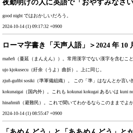
夜勤明けの人に英語で「おやすみなさ
good night ではおかしいだろう。
2024-10-14 (1) 09:17:32 +0900
ローマ字書き「天声人語」＞2024 年 10 月
mañeñ（蔓延（まんえん））。常用漢字でない漢字を含むこ
ujo kjokusecu（紆余（うよ）曲折）。上に同じ。
zjuñ-guñbi sosiki（準軍備組織）。 この「準」はなんとか
kokunaigai（国内外）。これも kokunai kokugai あるいは kun
hinañmiñ（避難民）。これで聞いてわかるならこのままでよ
2024-10-14 (1) 08:55:47 +0900
「あめんどう」と「ああめんどう」と