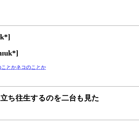
k*]
ɪuk*]
のことかネコのことか
て立ち往生するのを二台も見た