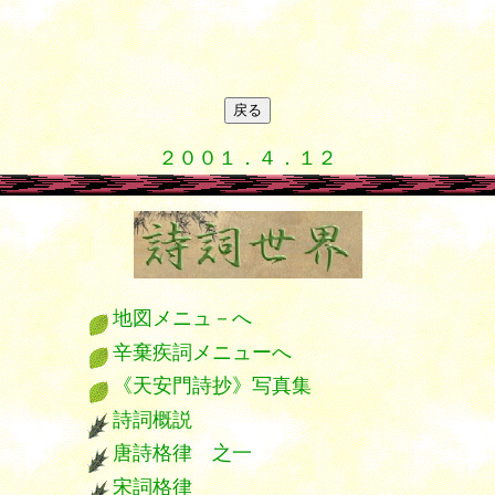
２００１．４．１２
 漢詩 宋詞 漢詩 唐詩 漢詩 宋詞 漢詩 漢詩 唐詩 漢詩 宋詞 漢詩 唐詩 漢詩 宋詞
地図メニュ－へ
辛棄疾詞メニューへ
《天安門詩抄》写真集
詩詞概説
唐詩格律 之一
宋詞格律