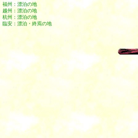
福州：漂泊の地
越州：漂泊の地
杭州：漂泊の地
臨安：漂泊・終焉の地
漢詩 唐詩