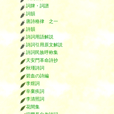
詞牌・詞譜
詞韻
唐詩格律 之一
詩韻
詩詞用語解説
詩詞引用原文解説
詩詞民族呼称集
天安門革命詩抄
秋瑾詩詞
碧血の詩編
李煜詞
辛棄疾詞
李清照詞
花間集