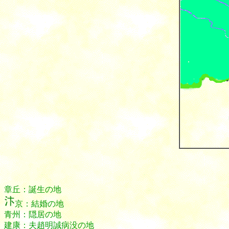
章丘：誕生の地
京：結婚の地
青州：隠居の地
建康：夫趙明誠病没の地