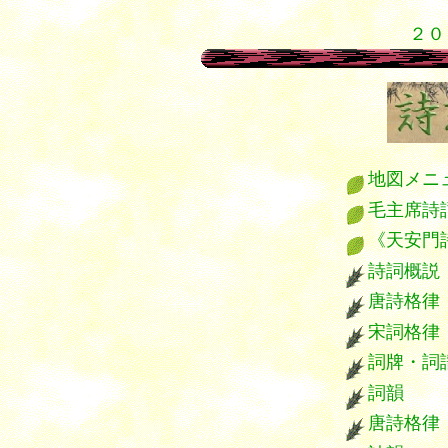
２０
漢詩 唐詩 漢詩 宋詞 漢詩 唐詩 漢詩 宋詞
地図メニ
毛主席詩
《天安門
詩詞概説
唐詩格律
宋詞格律
詞牌・詞
詞韻
唐詩格律