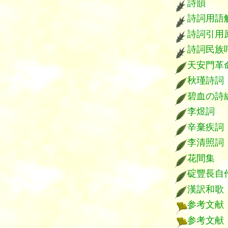
詩韻
詩詞用語
詩詞引用
詩詞民族
天安門革
秋瑾詩詞
碧血の詩
李煜詞
辛棄疾詞
李清照詞
花間集
碇豐長自
漢訳和歌
参考文献
参考文献