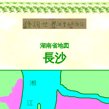
湖南省地図
長沙