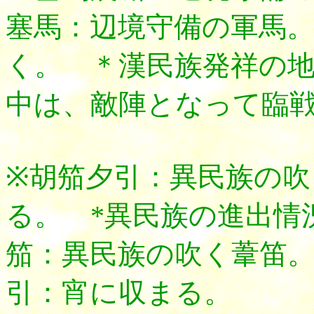
塞馬：辺境守備の軍馬
く。 ＊漢民族発祥の
中は、敵陣となって臨
※胡笳夕引：異民族の吹
る。 *異民族の進出情
笳：異民族の吹く葦笛
引：宵に収まる。