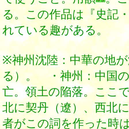
る。この作品は『史記
れている趣がある。
※神州沈陸：中華の地
る）。 ・神州：中国
亡。領土の陥落。ここ
北に契丹（遼）、西北
者がこの詞を作った時