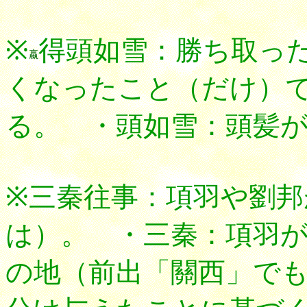
※
得頭如雪：勝ち取っ
くなったこと（だけ）
る。 ・頭如雪：頭髪
※三秦往事：項羽や劉邦
は）。 ・三秦：項羽
の地（前出「關西」で