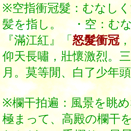
※空指衝冠髮：むなし
髪を指し。 ・空：む
『滿江紅』「
怒髮衝冠
，
仰天長嘯，壯懷激烈。三
月。莫等閒、白了少年頭
※欄干拍遍：風景を眺
極まって、高殿の欄干