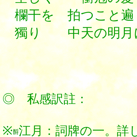
欄干を 拍つこと遍
獨り 中天の明月
*********
◎ 私感訳註：
※
江月：詞牌の一。詳