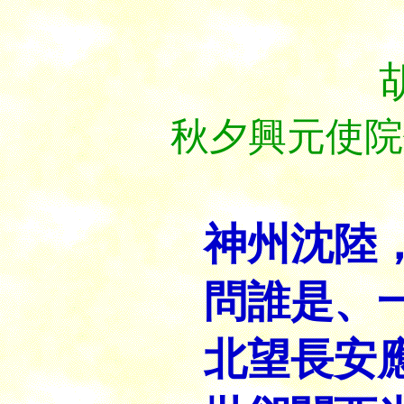
秋夕興元使院
神州沈陸
問誰是、
北望長安