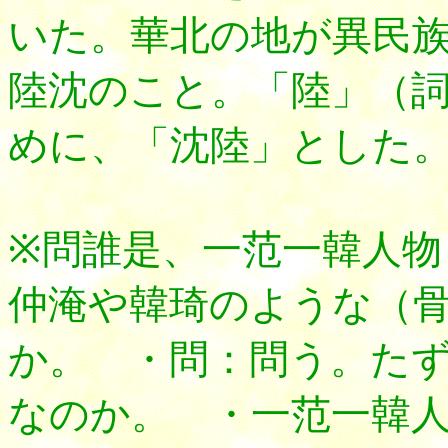
いた。華北の地が異民
陸沈のこと。「陸」（
めに、「沈陸」とした
※問誰是、一范一韓人
仲淹や韓琦のような（
か。 ・問：問う。た
なのか。 ・一范一韓