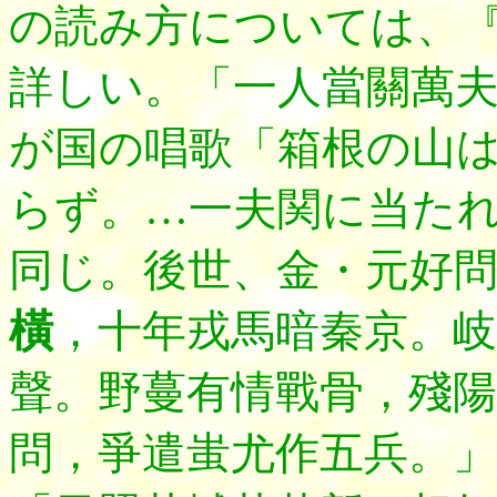
の読み方については、
詳しい。「一人當關萬
が国の唱歌「箱根の山
らず。…一夫関に当た
同じ。
後世、金・元好
橫
，十年戎馬暗秦京。岐
聲。野蔓有情戰骨，殘陽
問，爭遣蚩尤作五兵。」