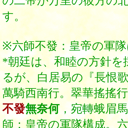
の二帝が万里の彼方の
す。
※六師不發：皇帝の軍
*朝廷は、和睦の方針を
るが、白居易の『長恨
萬騎西南行。翠華搖搖行
不發
無奈何
，宛轉蛾眉馬
師：皇帝の軍隊構成。