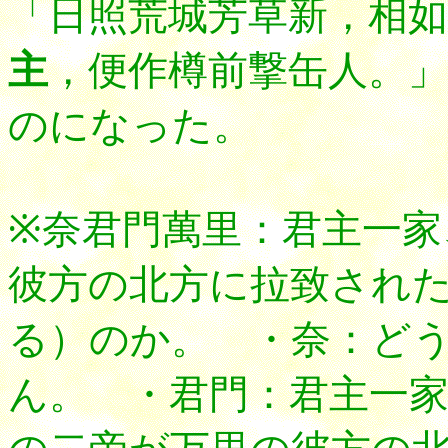
「日照荒城芳草新，相如
主
，便作樽前撃缶人。
のになった。
※奈君門萬里：君主一家
彼方の北方に拉致され
る）のか。 ・奈：ど
ん。 ・君門：君主一