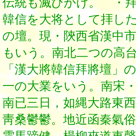
伝統も滅びかけ。 ・
韓信を大将として拝し
の壇。現・陝西省漢中
もいう。南北二つの高
「漢大將韓信拜將壇」
一の大業をいう。南宋
南已三日，如縄大路東西
靑桑鬱鬱。地近函秦氣俗