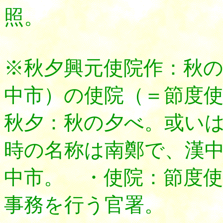
照。
※秋夕興元使院作：秋
中市）の使院（＝節度使
秋夕：秋の夕べ。或い
時の名称は南鄭で、漢
中市。 ・使院：節度
事務を行う官署。