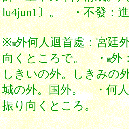
lu4jun1〕。 ・不發
※
外何人迴首處：宮廷
向くところで。 ・
外：
しきいの外。しきみの
城の外。国外。 ・何
振り向くところ。