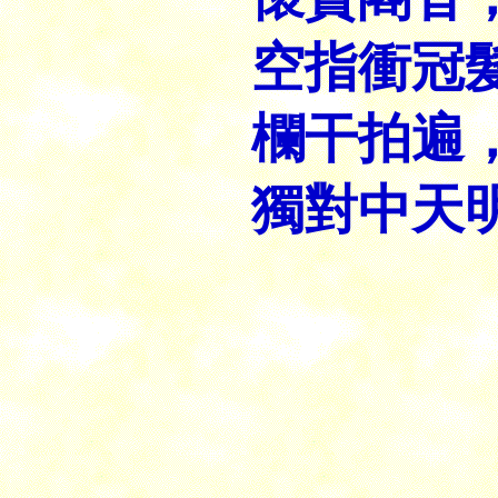
空指衝冠
欄干拍遍
獨對中天