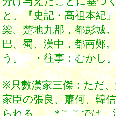
分け与えたことに基づ
と。『史記・高祖本紀
梁、楚地九郡，都彭城。
巴、蜀、漢中，都南鄭。
う。 ・往事：むかし
※只數漢家三傑：ただ、
家臣の張良、蕭何、韓
られる。 *ここでは、