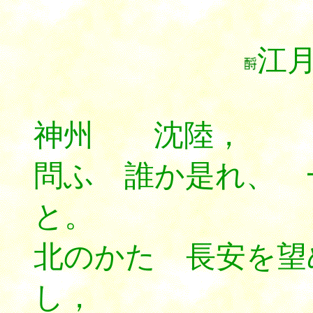
。
江
神州 沈陸，
問ふ 誰か是れ、 
と。
北のかた 長安を
し，