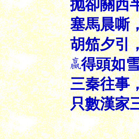
抛卻關西
塞馬晨嘶
胡笳夕引
得頭如
三秦往事
只數漢家