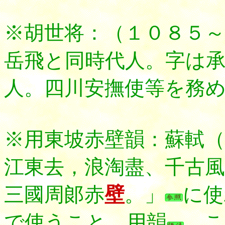
※胡世将：（１０８５～
岳飛と同時代人。字は
人。四川安撫使等を務
※用東坡赤壁韻：蘇軾（
江東去，浪淘盡、千古風
三國周郞赤
壁
。」
に使
で使うこと。用韻
。こ