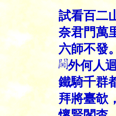
試看百二
奈君門萬
六師不發
外何人
鐵騎千群
拜將臺欹
懷賢閣杳