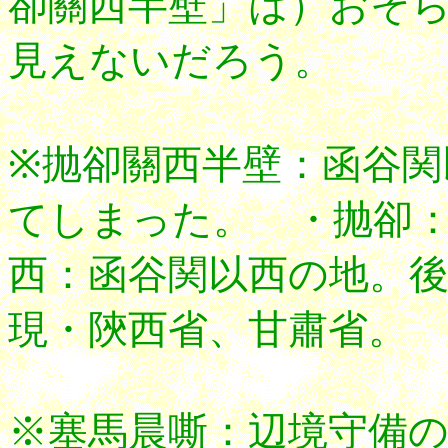
卻關西半壁」は）おそ
見えないだろう。
※抛卻關西半壁：函谷
てしまった。 ・抛卻
西：函谷関以西の地。
現・陝西省、甘肅省。
※塞馬晨嘶：辺境守備