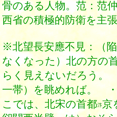
骨のある人物。范：范
西省の積極的防衛を主
※北望長安應不見：（
なくなった）北の方の
らく見えないだろう。
一帯）を眺めれば。 
こでは、北宋の首都
京