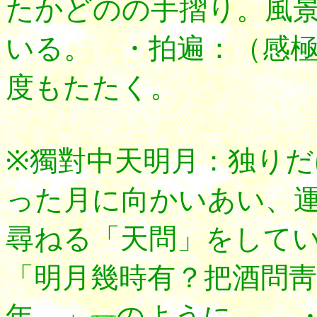
たかどのの手摺り。風
いる。 ・拍遍：（感
度もたたく。
※獨對中天明月：独り
った月に向かいあい、運
尋ねる「天問」をして
「明月幾時有？把酒問靑
年。」
のように。 