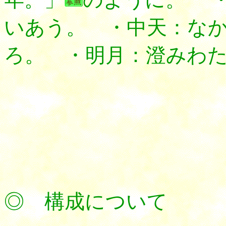
いあう。 ・中天：な
ろ。 ・明月：澄みわ
◎ 構成について