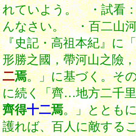
れていよう。 ・試看
んなさい。 ・百二山
『史記・高祖本紀』に
形勝之國，帶河山之險，
二
焉
。」に基づく。そ
に続く「齊…地方二千
齊得
十二
焉
。」ととも
護れば、百人に敵する