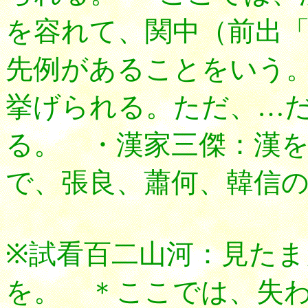
を容れて、関中（前出
先例があることをいう
挙げられる。ただ、…
る。 ・漢家三傑：漢
で、張良、蕭何、韓信
※試看百二山河：見たま
を。 ＊ここでは、失