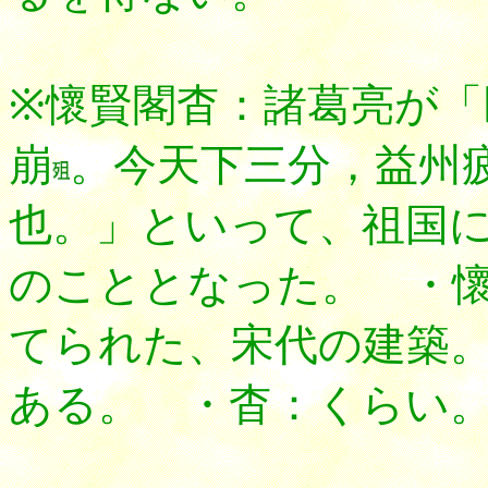
※懷賢閣杳：諸葛亮が「
崩
。今天下三分，益州
也。」といって、祖国
のこととなった。 ・
てられた、宋代の建築
ある。 ・杳：くらい