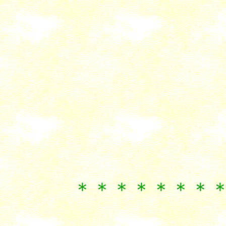
＊＊＊＊＊＊＊＊＊