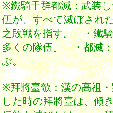
※鐵騎千群都滅：武装
伍が、すべて滅ぼされた
之敗戦を指す。 ・鐵
多くの隊伍。 ・都滅
ぶ。
※拜將臺欹：漢の高祖・
した時の拜將臺は、傾