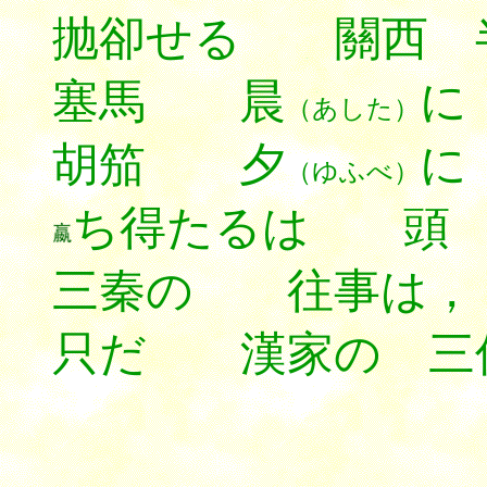
抛卻せる 關西 
塞馬 晨
に
（あした）
胡笳 夕
に
（ゆふべ）
ち得たるは 頭 
三秦の 往事は，
只だ 漢家の 三