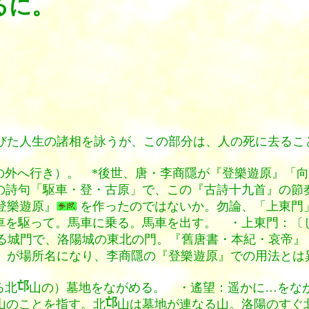
るに。
びた人生の諸相を詠うが、この部分は、人の死に去るこ
の外へ行き）。 *後世、唐・李商隱が
『登樂遊原』「向
の詩句「駆車・登・古原」で、この『古詩十九首』の節
登樂遊原』
を作ったのではないか。勿論、「上東門
〕車を駆って。馬車に乗る。馬車を出す。 ・上東門：〔じゃう
にある城門で、洛陽城の東北の門。『舊唐書・本紀・哀帝
」が場所名になり、李商隱の『登樂遊原』での用法とは
る北
山の）墓地をながめる。 ・遙望：遥かに…をな
山のことを指す。北
山は墓地が連なる山。洛陽のすぐ