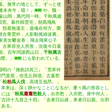
墓。無常の地として、ずっと使
遼未央兮，噫！」
や、魏・
蔽山岡，萬代同一時。千秋萬歳
四荒。暮作歸雲宅，朝爲飛鳥
。頽基無遺主，遊魂在何方。榮
迴合青雲外，人影動搖綠波裏。
家美女鬱金香，飛去飛來公子
。古來容光人所羨，況復今日遙
新。百年同謝西山日，
千秋萬古
柏聲。」
にも歌われている。
淵明の『挽歌詩其三』「荒草何
郭門直視，但見丘與墳。古墓犁
「
松
柏
爲人伐
，高墳互低昂。」
くさま。本来は、深く静かなことになるが、屡々風の形容とし
』には「
秋風
蕭蕭
愁殺人
，出亦愁，入亦愁。座中何人，
『古詩十九首之十四』「去者日以疎，來者日以親。出郭
とある。