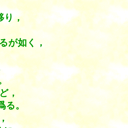
移り，
るが如く，
。
，
。
ど，
爲る。
，