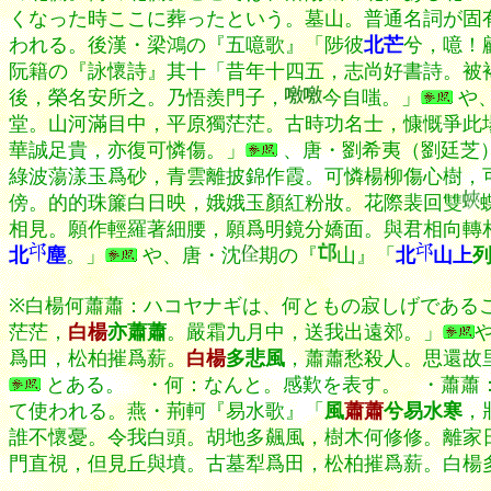
くなった時ここに葬ったという。墓山。普通名詞が固
われる。後漢・梁鴻の『五噫歌』「陟彼
北芒
兮，噫！
阮籍の『詠懷詩』其十「昔年十四五，志尚好書詩。被
後，榮名安所之。乃悟羨門子，
今自嗤。」
や
堂。山河滿目中，平原獨茫茫。古時功名士，慷慨爭此
華誠足貴，亦復可憐傷。」
、唐・劉希夷（劉廷芝
綠波蕩漾玉爲砂，青雲離披錦作霞。可憐楊柳傷心樹，
傍。的的珠簾白日映，娥娥玉顏紅粉妝。花際裴回雙
相見。願作輕羅著細腰，願爲明鏡分嬌面。與君相向轉
北
塵
。」
や、唐・沈
期の『
山』「
北
山上
※白楊何蕭蕭：ハコヤナギは、何ともの寂しげである
茫茫，
白楊
亦蕭蕭
。嚴霜九月中，送我出遠郊。」
爲田，松柏摧爲薪。
白楊
多悲風
，蕭蕭愁殺人。思還故
とある。 ・何：なんと。感歎を表す。 ・
蕭蕭
て使われる。燕・荊軻『易水歌』「
風
蕭蕭
兮易水寒
，
誰不懷憂。令我白頭。胡地多飆風，樹木何修修。離家
門直視，但見丘與墳。古墓犁爲田，松柏摧爲薪。白楊