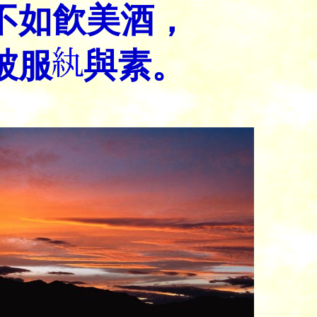
不如飮美酒，
被服
與素。