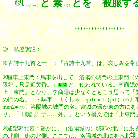
と 素
とを 被服す
（ぐゎん）
（そ）
******************
◎ 私感訳註：
※古詩十九首之十三：『古詩十九首』は、哀しみを帯
※驅車上東門：馬車を出して、洛陽の城門の上東門（
限好，只是近黄昏。」
と、使われている。李商隠
上・東門」となり、李商隱は少なくともこう思って
『
の門の名。 ・驅車：〔くしゃ；qu1che1（ju1）○○
men2●○○〕洛陽城の城門の名。宮城の遥か東の方
り、「〔動詞〕于……外。」という構文では「上東門
※遙望郭北墓：遥かに、（洛陽城の）城郭の北（にあ
の北側。街の北側。ここでは、洛陽城の北にある北