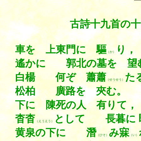
。
古詩十九首の十
車を 上東門に 驅
り，
（か）
遙かに 郭北の墓を 望
白楊 何ぞ 蕭蕭
た
（せうせう）
松柏 廣路を 夾む。
下に 陳死の人 有りて，
杳杳
として 長暮に 
（えうえう）
黄泉の下に 潛
み寐
（ひそ）
（い）