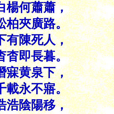
白楊何蕭蕭，
松柏夾廣路。
下有陳死人，
杳杳即長暮。
潛寐黄泉下，
千載永不寤。
浩浩陰陽移，