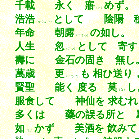
千載 永く 寤
めず。
（さ）
浩浩
として 陰陽 
（かうかう）
年命 朝露
の如し。
（てうろ）
人生 忽
として 寄す
（こつ）
壽に 金石の固き 無し
萬歳 更
も 相ひ送り
（こもご）
賢聖 能く 度る 莫
し
（な）
服食して 神仙を 求むれ
多くは 藥の誤る所と 
如
かず 美酒を 飮みて
（し）