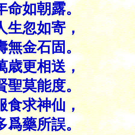
年命如朝露。
人生忽如寄，
壽無金石固。
萬歳更相送，
賢聖莫能度。
服食求神仙，
多爲藥所誤。