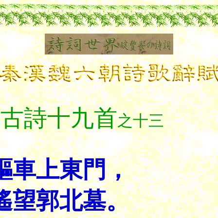
古詩十九首
之十三
驅車上東門，
遙望郭北墓。