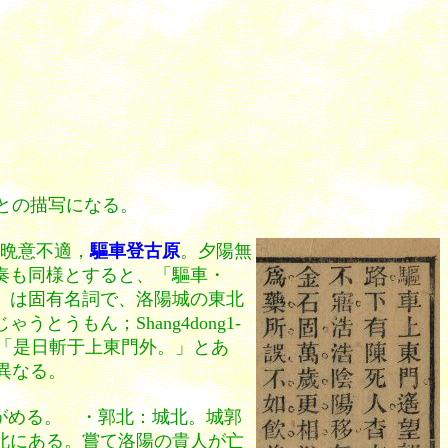
との描写になる。
晩意不適，
驅車登古原
。夕陽無
奏も同様とすると、「驅車・
」は固有名詞で、洛陽城の東北
とうもん；Shang4dong1-
』「是日斬于上東門外。」とあ
異なる。
がめる。 ・郭北：城北。城郭
北にある。嘗て洛陽の貴人が亡