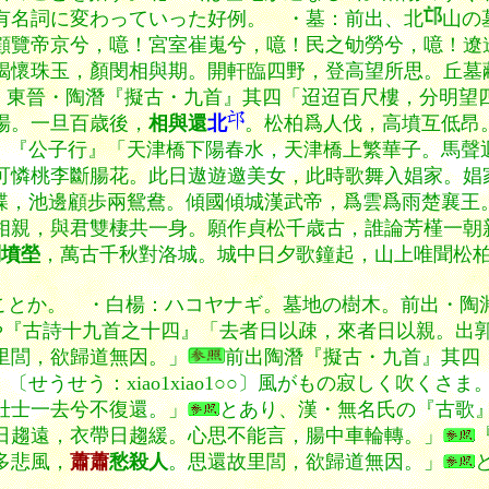
有名詞に変わっていった好例。 ・墓：前出、北
山の
顧覽帝京兮，噫！宮室崔嵬兮，噫！民之劬勞兮，噫！遼
褐懷珠玉，顏閔相與期。開軒臨四野，登高望所思。丘墓
、東晉・陶潛『擬古・九首』其四「迢迢百尺樓，分明望
場。一旦百歳後，
相與還
北
。松柏爲人伐，高墳互低昂
）『公子行』「天津橋下陽春水，天津橋上繁華子。馬聲
可憐桃李斷腸花。此日遨遊邀美女，此時歌舞入娼家。娼
蝶，池邊顧歩兩鴛鴦。傾國傾城漢武帝，爲雲爲雨楚襄王
相親，與君雙棲共一身。願作貞松千歳古，誰論芳槿一朝
列墳塋
，萬古千秋對洛城。城中日夕歌鐘起，山上唯聞松
ことか。
・白楊：ハコヤナギ。墓地の樹木。前出・陶
や『古詩十九首之十四』「去者日以疎，來者日以親。出
里閭，欲歸道無因。」
前出陶潛『擬古・九首』其四
：〔せうせう：xiao1xiao1○○〕風がもの寂しく吹
壯士一去兮不復還。」
とあり、漢・無名氏の『古歌
日趨遠，衣帶日趨緩。心思不能言，腸中車輪轉。」
多悲風，
蕭蕭
愁殺人
。思還故里閭，欲歸道無因。」