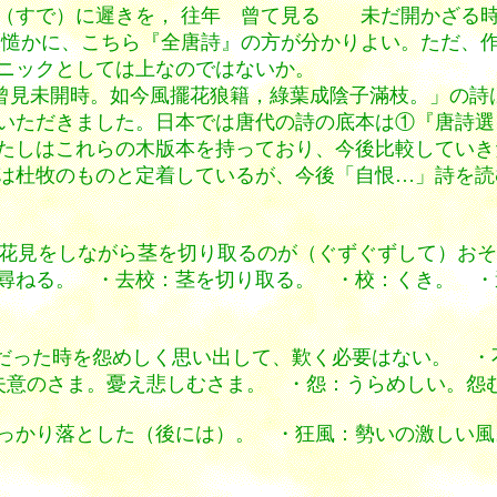
（すで）に遲きを， 往年 曾て見る 未だ開かざる時
慥かに、こちら『全唐詩』の方が分かりよい。ただ、
ニックとしては上なのではないか。
曾見未開時。如今風擺花狼籍，綠葉成陰子滿枝。」の詩
いただきました。日本では唐代の詩の底本は①『唐詩選
たしはこれらの木版本を持っており、今後比較していき
は杜牧のものと定着しているが、今後「自恨…」詩を読
の花見をしながら茎を切り取るのが（ぐずぐずして）お
尋ねる。 ・去校：茎を切り取る。 ・校：くき。 ・
だった時を怨めしく思い出して、歎く必要はない。 ・
くさま。失意のさま。憂え悲しむさま。 ・怨：うらめしい。
っかり落とした（後には）。 ・狂風：勢いの激しい風