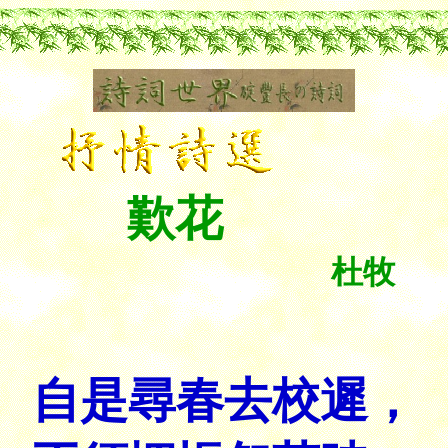
歎花
杜牧
自是尋春去校遲，