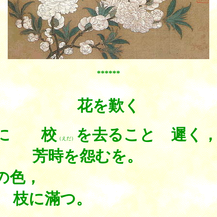
******
花を歎く
るに 校
を去ること 遲く
（えだ）
て 芳時を怨むを。
の色，
 枝に滿つ。