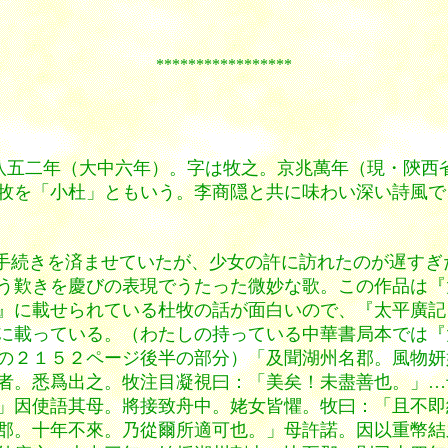
*****************
八五二年（大中六年）。字は牧之。京兆萬年（現・陝西
牧を「小杜」ともいう。李商隠と共に味わい深い詩風で
手続きを済ませていたが、少女の許に訪れたのが遅すぎ
う歎きを慶びの表現でうたった微妙な歌。この作品は『
』に載せられている杜牧の話が面白いので、『太平廣記
に載っている。（わたしの持っている中華書局本では『
の２１５２ページ後半の部分）「及聞湖州名郡。風物妍
者。悉爲出之。牧注目凝視曰：「美矣！未盡善也。」…
」因使語其母。將接致舟中。姥女皆懼。牧曰：「且不即
郡。十年不來。乃從爾所適可也。」母許諾。因以重幣結