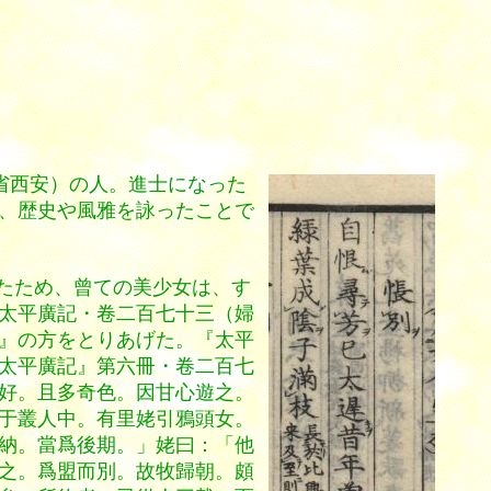
省西安）の人。進士になった
、歴史や風雅を詠ったことで
たため、曾ての美少女は、す
太平廣記・卷二百七十三（婦
』の方をとりあげた。『太平
太平廣記』第六冊・卷二百七
好。且多奇色。因甘心遊之。
于叢人中。有里姥引鴉頭女。
納。當爲後期。」姥曰：「他
之。爲盟而別。故牧歸朝。頗