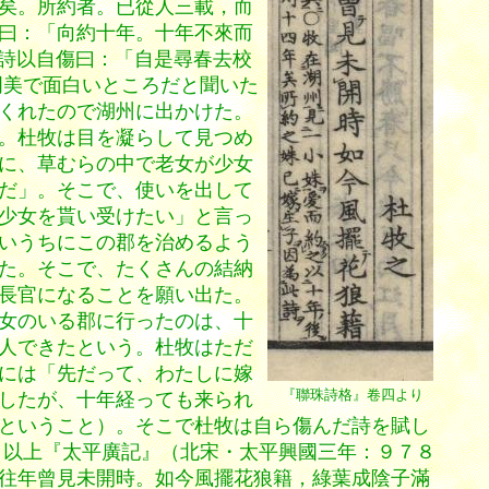
矣。所約者。已從人三載，而
曰：「向約十年。十年不來而
詩以自傷曰：「自是尋春去校
明美で面白いところだと聞いた
くれたので湖州に出かけた。
。杜牧は目を凝らして見つめ
に、草むらの中で老女が少女
だ」。そこで、使いを出して
少女を貰い受けたい」と言っ
いうちにこの郡を治めるよう
た。そこで、たくさんの結納
長官になることを願い出た。
女のいる郡に行ったのは、十
人できたという。杜牧はただ
には「先だって、わたしに嫁
『聯珠詩格』卷四より
したが、十年経っても来られ
ということ）。そこで杜牧は自ら傷んだ詩を賦し
）以上『太平廣記』（北宋・太平興國三年：９７８
往年曾見未開時。如今風擺花狼籍，綠葉成陰子滿