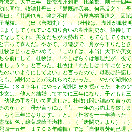
外療之。大中三年。始授湖州刺史。比至郡。則已十四年
幼以同往。牧詰其母曰：「曩既許我矣。何爲反之？」母
曰：「其詞也直。強之不祥。」乃厚為禮而遣之。因賦
子滿枝。」（出《唐闕史》） 」（杜牧は、湖州が風物
によくしてくれている知り合いの湖州刺史が、招待して
てなしてくれ、美女たちが大勢出て、もてなしてくれた
と言って喜んだ。やがて、舟遊びで、舟から下りたとき
杜牧はじっとみつめて、「この子は、本当に天下の美女
ちを前にして、杜牧は、「今しばらくは無理だが、後で
ましょう？」と言った。杜牧は「わたしは十年にならな
たのいいようにしてよい」と言ったので、母親は許諾し
らも、湖州のことが忘れられなかった。…やがて湖州の
三年（８４９年）にやっと湖州刺史を授かった。あの少
少女は、他人と結婚してすでに三年になり、子どもも三
、幼児の手を引いて同道した。杜牧は問い詰めて言うの
るのか」と。母が言うには「昔、十年のお約束を致しま
、もう三年になります。」と。（杜牧を十一年待った、
盡深紅色，綠葉成蔭子滿枝。」（『唐闕史』より） 」
熙四十五年：１７０６年編輯）では「自恨尋芳到已遲，