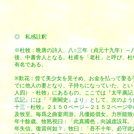
◎ 私感註釈
※杜牧：晩唐の詩人、八○三年（貞元十九年）～
後、中書舍人となる。杜甫を「老杜」と呼び、杜
有名である。
※歎花：曾て美少女を見そめ、お金を払って娶る
でに他人の妻となり、子持ちになっていた、とい
人四）・杜牧』にあるもの。ここでは『太平廣記
広記』には「『唐闕史』より」として、次のよう
十三・杜牧』２１５０ページ～２１５２ページ中
及牧至。毎爲之曲宴周游。凡優姫倡女。力所能致
年十餘歳。牧熟視曰：「此真國色，向誠虚設耳。
年失信。復當何如？」牧曰：「吾不十年。必守此