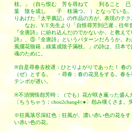
枝。」（自ら恨む 芳を尋ねて 到ること 已
葉 陰を成し 子 枝滿つ。 ）となっている。
りあげた『太平廣記』の作品の方が、表現のテク
なお、Y.T.先生より「自恨尋芳到已遲，往年
『全唐詩』に紛れ込んだのでかないか、と教えて
詩』、⑤『全唐詩』というパターンだろうか。わ
風擺花狼籍，綠葉成陰子滿枝。」の詩は、日本で
魂のために。
※自是尋春去校遅：ひとりよがりであった！ 春
（ぜ）とする。 ・尋春：春の花見をする。春を
テンポが遅い。
※不須惆悵怨芳時：（でも）花が咲き薫った盛ん
〔ちうちゃう；chou2chang4○●〕怨み嘆
※狂風落尽深紅色：狂風が、濃い赤い色の花をす
い赤い色の花。