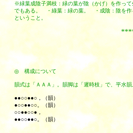
※緑葉成陰子満枝：緑の葉が陰（かげ）を作って
でもある。 ・綠葉：緑の葉。 ・成陰：陰を作
ということ。
********
◎ 構成について
韻式は「ＡＡＡ」。韻脚は「遲時枝」で、平水韻
●●○○●●○，（韻）
●○○●●○○。（韻）
○○●●○○●，
●●○○●●○。（韻）