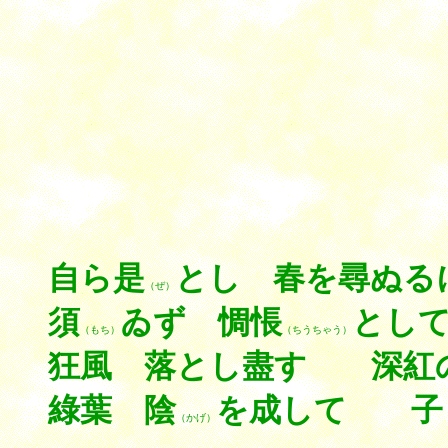
自ら是
とし 春を尋ぬ
（ぜ）
須
ゐず 惆悵
とし
（もち）
（ちうちゃう）
狂風 落とし盡す 深紅
綠葉 陰
を成して 子
（かげ）