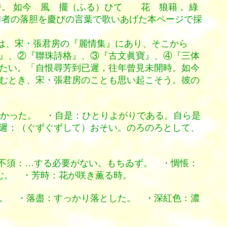
。 如今 風 擺（ふる）ひて 花 狼籍， 綠
作者の落胆を慶びの言葉で歌いあげた本ページで採
は、宋・張君房の『麗情集』にあり、そこから
』、②『聯珠詩格』、③『古文眞寶』、④『三体
たい。「自恨尋芳到已遲，往年曾見未開時。如今
むとき、宋・張君房のことも思い起こそう。彼の
そかった。 ・自是：ひとりよがりである。自ら是
遲：（ぐずぐずして）おそい。のろのろとして、
不須：…する必要がない。もちゐず。 ・惆悵：
怨む。 ・芳時：花が咲き薫る時。
。 ・落盡：すっかり落とした。 ・深紅色：濃