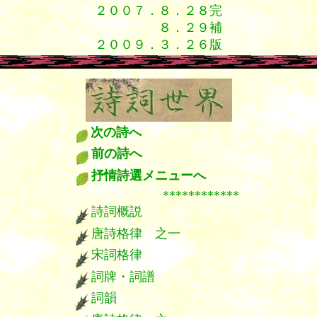
２００７．８．２８完
８．２９補
２００９．３．２６版
漢詩 填詞 詩餘 詩余
次の詩へ
前の詩へ
抒情詩選メニューへ
************
詩詞概説
唐詩格律 之一
宋詞格律
詞牌・詞譜
詞韻