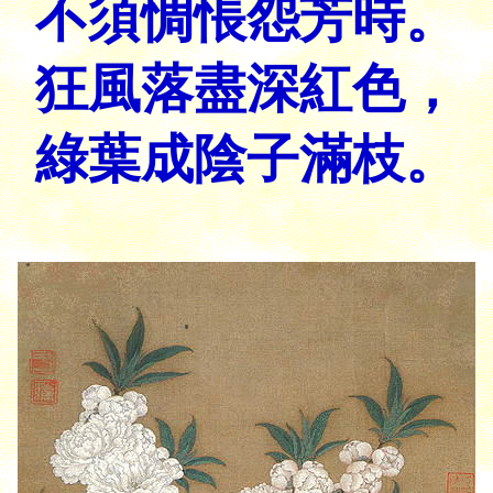
不須惆悵怨芳時。
狂風落盡深紅色，
綠葉成陰子滿枝。