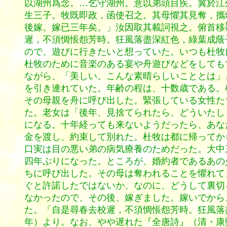
以湖州爲念。…乞守湖州。意以弟頭目疾。冀於江
生三子。牧既即政，函使召之。其母懼其見奪，攜
後嫁。嫁已三年矣。」汝因取其載詞視之。俯首移
遲，不須惆悵怨芳時。狂風落盡深紅色，綠葉成蔭
ので、遊びに行きたいと想っていた。いつも杜牧
杜牧のために音楽のある宴や舟遊びなどをしても
ながら、「美しい。こんな素晴らしいこととは」
を引き連れていた。年齢の程は、十数歳である。
その母親を舟に呼び出した。緊張している女性た
た。老女は「後年、見捨てられたら、どういたし
になる。十年経っても来ないようだったら、あな
金を渡し、約束して別れた。杜牧は都に帰ってか
口実は目の悪い弟の病気療養のためだった。大中
四年ぶりになった。ところが、婚約者であるあの
ちに呼び出した。その母は奪われることを懼れて
ぐと許諾したではないか、なのに、どうして裏切
なかったので、その後、嫁ぎました。嫁いでから
た。「自是尋春去校遲，不須惆悵怨芳時。狂風落
年）より。なお、やや遅れた『全唐詩』（清・康