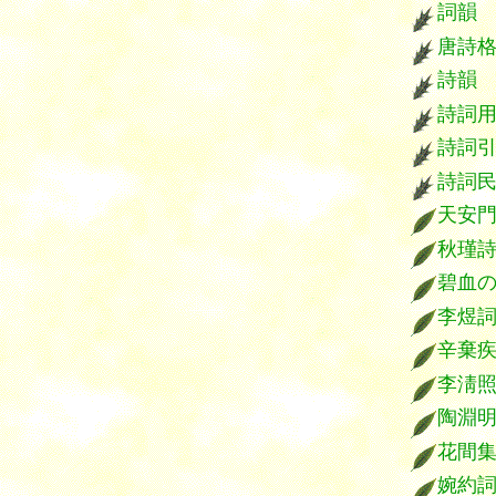
詞韻
唐詩
詩韻
詩詞
詩詞
詩詞
天安
秋瑾
碧血
李煜
辛棄
李淸
陶淵
花間
婉約