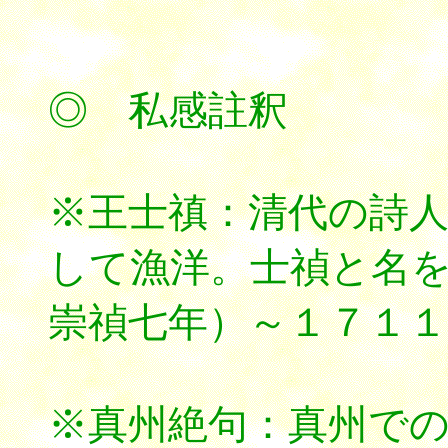
◎ 私感註釈
※王士禛：清代の詩
して漁洋。士禎と名
崇禎七年）～１７１１
※真州絶句：真州で