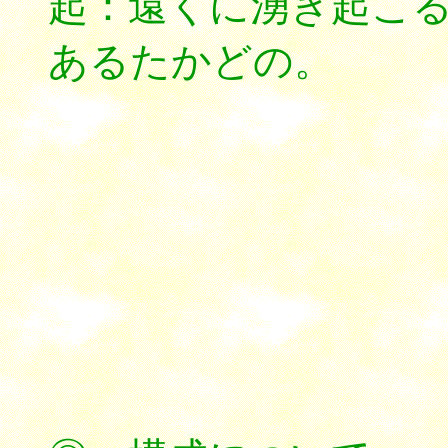
起：遠くに湧き起こ
あるたかどの。
*****