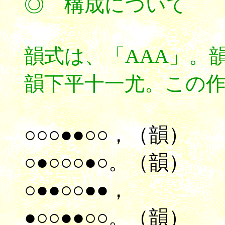
◎ 構成について
韻式は
、「AAA」。
韻下平十一尤。この
○○○●●○○，（韻）
○●○○○●○。（韻）
○●●○○●●，
●○○●●○○。（韻）