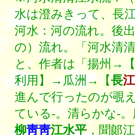
水は澄みきって、長
河水：河の流れ。後
の）流れ。「河水清
と、作者は「揚州→
利用】→瓜洲→【
長
進んで行ったのが覗
ている-。清らかな-
柳
靑靑
江水平
，聞郞江