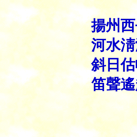
揚州西
河水淸
斜日估
笛聲遙