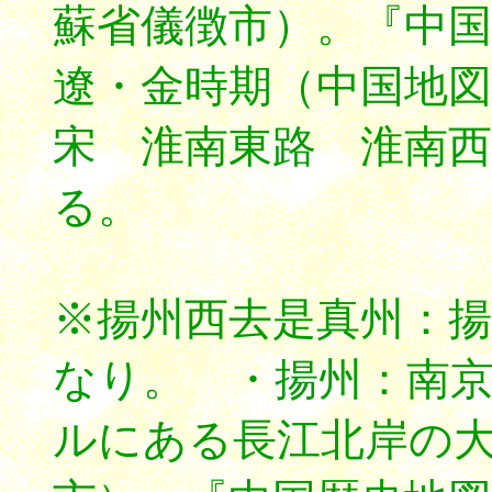
蘇省儀徴市）。『中国
遼・金時期（中国地
宋 淮南東路 淮南
る。
※揚州西去是真州：
なり。 ・揚州：南
ルにある長江北岸の