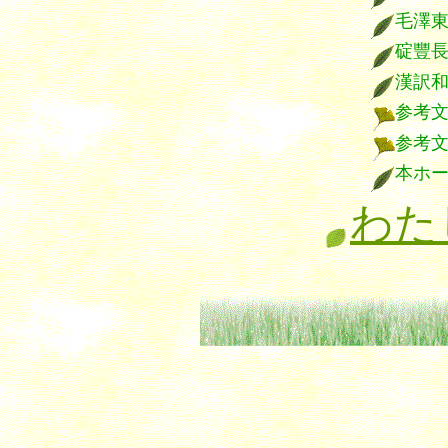
毛澤
碇豐
漢訳
参考
参考
本ホ
わた