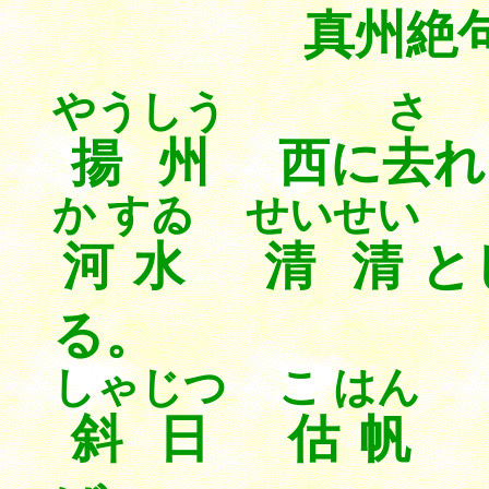
真州絶
やうしう
さ
揚州
西に
去
か すゐ
せいせい
河水
清清
る。
しゃじつ
こ はん
斜日
估帆