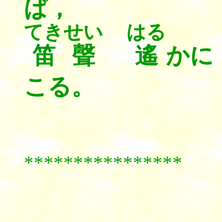
ば，
てきせい
はる
笛聲
遙
か
こる。
****************