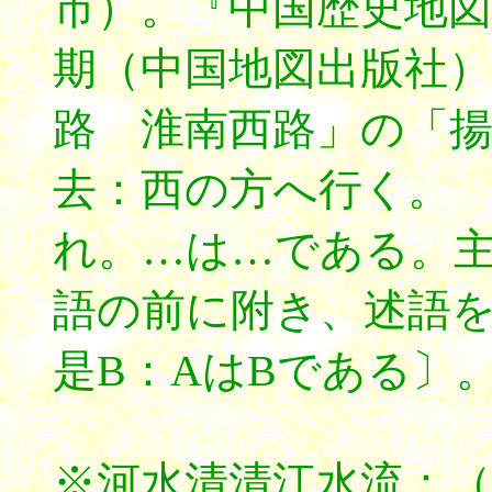
市）。『中国歴史地図
期（中国地図出版社
路 淮南西路」の「
去：西の方へ行く。
れ。…は…である。
語の前に附き、述語を
是B：AはBである〕
※河水清清江水流：