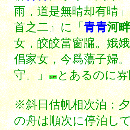
雨，道是無晴却有晴」
首之二』に「
青青
河
女，皎皎當窗牖。娥娥
倡家女，今爲蕩子婦。
守。」
とあるのに雰
※斜日估帆相次泊：
の舟は順次に停泊し