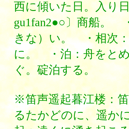
西に傾いた日。入り
gu1fan2●○〕商船
きな）い。 ・相次：〔xi
に。 ・泊：舟をと
ぐ。碇泊する。
※笛声遥起暮江楼：
るたかどのに、遥か