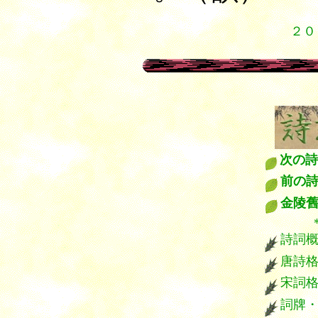
２０
次の詩
前の
金陵
*****
詩詞
唐詩
宋詞
詞牌