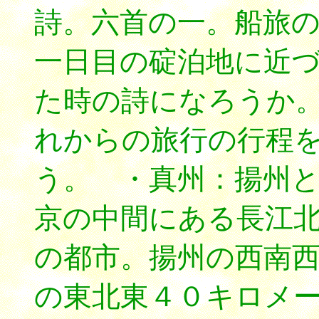
詩。六首の一。船旅
一日目の碇泊地に近
た時の詩になろうか
れからの旅行の行程
う。 ・真州：揚州
京の中間にある長江
の都市。揚州の西南
の東北東４０キロメ