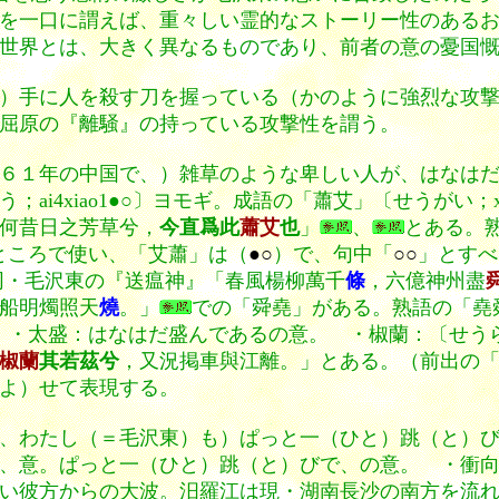
を一口に謂えば、重々しい霊的なストーリー性のある
世界とは、大きく異なるものであり、前者の意の憂国
）手に人を殺す刀を握っている（かのように強烈な攻撃
屈原の『離騒』の持っている攻撃性を謂う。
６１年の中国で、）雑草のような卑しい人が、はなは
i4xiao1●○〕ヨモギ。成語の「蕭艾」〔せうがい；xi
何昔日之芳草兮，
今直爲此
蕭艾
也
」
、
とある。
ところで使い、「艾蕭」は（
●○
）で、句中「
○○
」とすべ
同・毛沢東の『送瘟神』「春風楊柳萬千
條
，六億神州盡
船明燭照天
燒
。」
での「舜堯」がある。熟語の「堯
・太盛：はなはだ盛んであるの意。 ・椒蘭：〔せうらん；
椒蘭
其若茲兮
，又況掲車與江離。」とある。（前出の
よ）せて表現する。
、わたし（＝毛沢東）も）ぱっと一（ひと）跳（と）
、意。ぱっと一（ひと）跳（と）びで、の意。 ・衝向
い彼方からの大波。汨羅江は現・湖南長沙の南方を流