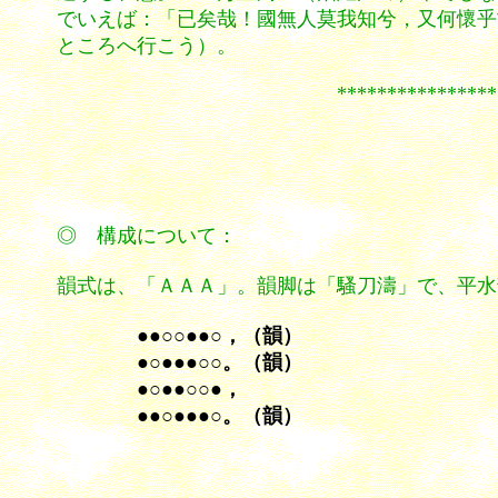
でいえば：「已矣哉！國無人莫我知兮，又何懷乎
ところへ行こう）。
****************
◎ 構成について：
韻式は、「ＡＡＡ」。韻脚は「騷刀濤」で、平水
●●○○●●○，（韻）
●○●●●○○。（韻）
●○●●○○●，
●●○●●●○。（韻）