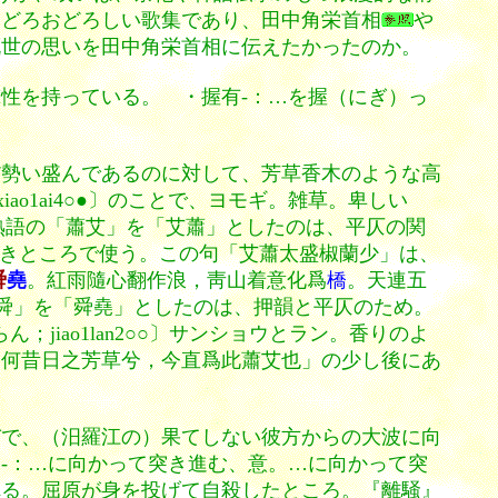
おどろおどろしい歌集であり、田中角栄首相
や
慨世の思いを田中角栄首相に伝えたかったのか。
性を持っている。 ・握有-：…を握（にぎ）っ
だ勢い盛んであるのに対して、芳草香木のような高
ao1ai4○●〕のことで、ヨモギ。雑草。卑しい
熟語の「蕭艾」を「艾蕭」としたのは、平仄の関
きところで使う。この句「艾蕭太盛椒蘭少」は、
舜
堯
。紅雨隨心翻作浪，靑山着意化爲
橋
。天連五
舜」を「舜堯」としたのは、押韻と平仄のため。
jiao1lan2○○〕サンショウとラン。香りのよ
「何昔日之芳草兮，今直爲此蕭艾也」の少し後にあ
びで、（汨羅江の）果てしない彼方からの大波に向
-：…に向かって突き進む、意。…に向かって突
れる。屈原が身を投げて自殺したところ。『離騒』