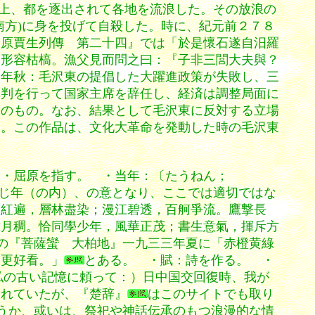
上、都を逐出されて各地を流浪した。その放浪の
南方)に身を投げて自殺した。時に、紀元前２７８
屈原賈生列傳 第二十四』では「於是懷石遂自汨羅
，形容枯槁。漁父見而問之曰：『子非三閭大夫與？
一年秋：毛沢東の提倡した大躍進政策が失敗し、三
批判を行って国家主席を辞任し、経済は調整局面に
期のもの。なお、結果として毛沢東に反対する立場
た。この作品は、文化大革命を発動した時の毛沢東
出・屈原を指す。 ・当年：〔たうねん；
の年。同じ年（の内）、の意となり、ここでは適切ではな
山紅遍，層林盡染；漫江碧透，百舸爭流。鷹撃長
月稠。恰同學少年，風華正茂；書生意氣，揮斥方
の『菩薩蠻 大柏地』一九三三年夏に「赤橙黄綠
朝更好看。」
とある。 ・賦：詩を作る。 ・
私の古い記憶に頼って：）日中国交回復時、我が
されていたが、『楚辞』
はこのサイトでも取り
うか、或いは、祭祀や神話伝承のもつ浪漫的な情