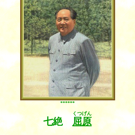
******
くつげん
七絶
屈原