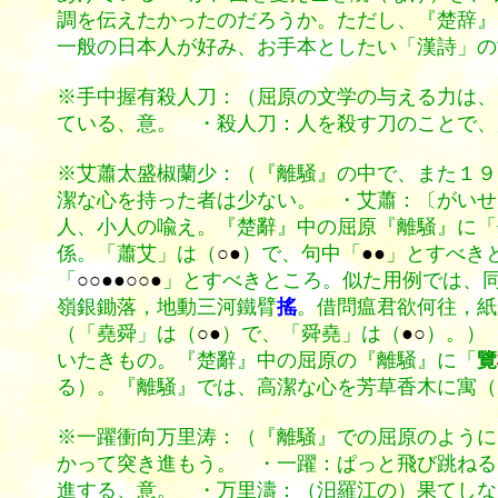
調を伝えたかったのだろうか。ただし、『楚辞』
一般の日本人が好み、お手本としたい「漢詩」の
※手中握有殺人刀：（屈原の文学の与える力は、
ている、意。 ・殺人刀：人を殺す刀のことで、
※艾蕭太盛椒蘭少：（『離騒』の中で、また１９
潔な心を持った者は少ない。 ・艾蕭：〔がいせう；a
人、小人の喩え。『楚辭』中の屈原『離騒』に「
係。「蕭艾」は（
○●
）で、句中「
●●
」とすべき
「
○○●●○○●
」とすべきところ。似た用例では、
嶺銀鋤落，地動三河鐵臂
搖
。借問瘟君欲何往，紙
（「堯舜」は（
○●
）で、「舜堯」は（
●○
）。） 
いたきもの。『楚辭』中の屈原の『離騒』
に
「
覽
る）。『離騒』では、高潔な心を芳草香木に寓（
※一躍衝向万里涛：（『離騒』での屈原のように
かって突き進もう。 ・一躍：ぱっと飛び跳ねる
進する、意。 ・万里濤：（汨羅江の）果てしな