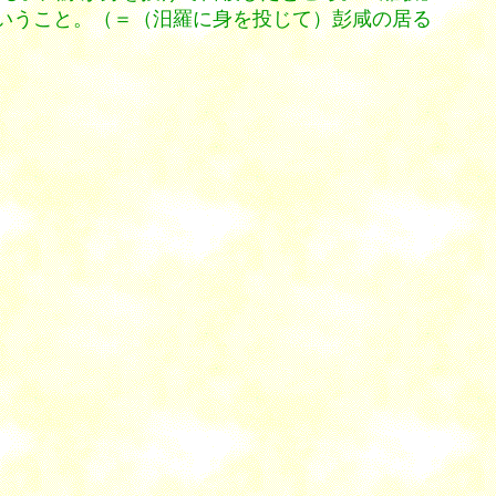
いうこと。（＝（汨羅に身を投じて）彭咸の居る