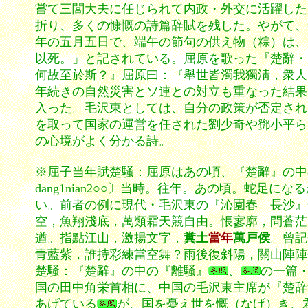
嘗て三閭大夫に任じられて内政・外交に活躍した
折り、多くの慷慨の詩篇辞賦を残した。やがて、
年の五月五日で、端午の節句の供え物（粽）は、
以死。」と記されている。屈原を歌った『楚辭・
何故至於斯？』屈原曰：『舉世皆濁我獨淸，衆人
年続きの自然災害とソ連との対立も重なった結果
入った。毛沢東としては、自分の政策が否定され
を取って国家の運営を任された劉少奇や鄧小平ら
の心境がよく分かる詩。
※屈子当年賦楚騒：屈原はあの頃、『楚辭』の中
dang1nian2○○〕当時。往年。あの頃。蛇足
い。前者の例に現代・毛沢東の『沁園春 長沙』
空，魚翔淺底，萬類霜天競自由。悵寥廓，問蒼
遒。指點江山，激揚文字，
糞土
當年
萬戸侯
。曾記
青藍紫，誰持彩練當空舞？雨後復斜陽，關
楚騒：『楚辭』の中の『離騒』
、
の一篇
国の田中角栄首相に、中国の毛沢東主席が『楚辞
あげている
が、国を憂え世を慨（なげ）き、