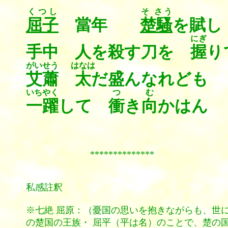
くつし
そ さう
屈子
當年
楚騷
を賦し
にぎ
手中 人を殺す刀を
握
り
がいせう
はなは
艾蕭
太
だ盛んなれど
いちやく
つ
む
一躍
して
衝
き
向
かは
**************
私感註釈
※七絶 屈原：（憂国の思いを抱きながらも、世
の楚国の王族・ 屈平（平は名）のことで、楚の国運回復に尽力したが、讒言により江南に放逐され、汨羅（べきら）の淵に投身自殺をした人物。屈原は