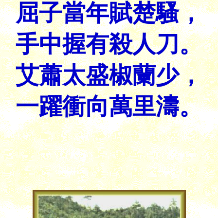
屈子當年賦楚騷，
手中握有殺人刀。
艾蕭太盛椒蘭少，
一躍衝向萬里濤。