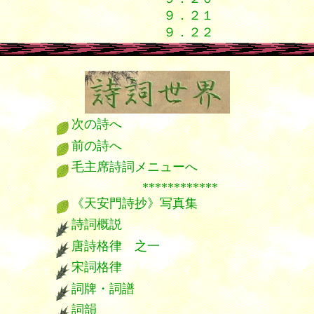
９．２１
９．２２
次の詩へ
前の詩へ
毛主席詩詞メニューへ
************
《天安門詩抄》写真集
詩詞概説
唐詩格律 之一
宋詞格律
詞牌・詞譜
詞韻