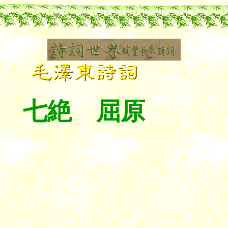
七絶 屈原