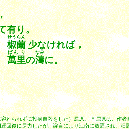
，
て有り。
せうらん
も
椒蘭
少なければ，
ばん り
なみ
ん
萬里
の
濤
に。
に容れられずに投身自殺をした）屈原。 ＊屈原は、作