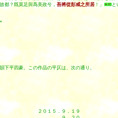
故都？既莫足與爲美政兮，
吾將從彭咸之所居
！」
と
*
韻下平四豪。この作品の平仄は、次の通り。
２０１５．９．１９
９．２０