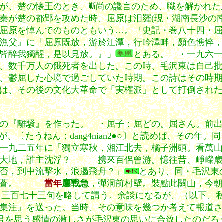
が、楚の懐王のとき、
尚の讒言のため、職を解かれた
秦が楚の都郢を攻めた時、屈原は汨羅(現・湖南長沙の
屈原を悼んでのものともいう…。『史記・巻八十四・
漁父』に「屈原既放，游於江潭，行吟澤畔，顏色憔悴
皆醉我獨醒，是以見放。』」
とある。 ・一九六
、数千万人の餓死者を出した。この時、毛沢東は自己
、鬱屈した心境で過ごしていた時期。この詩はその時
は、その後の文化大革命で「実権派」として打倒され
の『離騒』を作った。 ・屈子：屈どの。屈さん。前
になるが、〔たうねん；dang4nian2●○〕と読めば、そ
一九二五年に「獨立寒秋，湘江北去，橘子洲頭。看萬
茫大地，誰主沈浮？ 携來百侶曾游。憶往昔、崢嶸歳
否，到中流撃水，浪遏飛舟？」
とあり、同・毛沢東
山陣陣蒼。
當年
鏖戰急
，彈洞前村壁。裝點此關山，今
・三百七十三句を略して謂う。余談になるが、（以下、
集注』を送った。当時、その意味を幾つか考えて報道
君を思う感情の激しさが毛沢東の思いに合致したのだろ