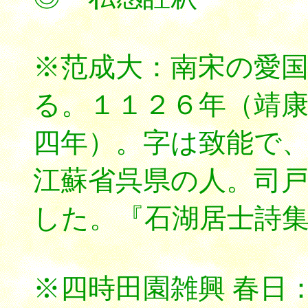
※范成大：南宋の愛
る。１１２６年（靖
四年）。字は致能で
江蘇省呉県の人。司
した。『石湖居士詩
※四時田園雑興 春日