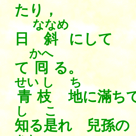
たり，
ななめ
日
斜
にし
かへ
て
囘
る。
せい し
ち
青枝
地
に滿ち
し
こ
知
る
是
れ 兒孫