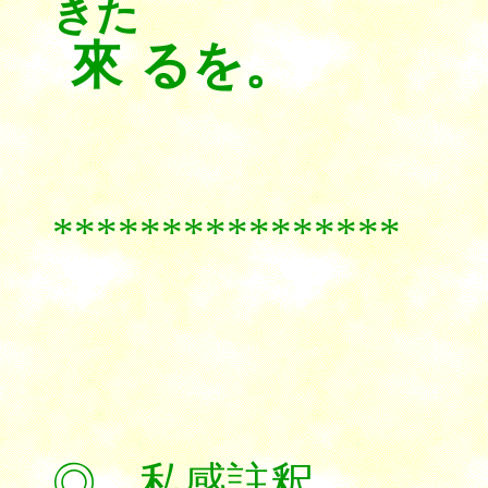
きた
來
るを。
****************
◎ 私感註釈