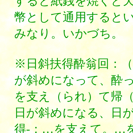
すると紙銭を焼くと
幣として通用すると
みなり。いかづち。
※日斜扶得酔翁回：
が斜めになって、酔
を支え（られ）て帰
日が斜めになる、日
得-：…を支えて。…