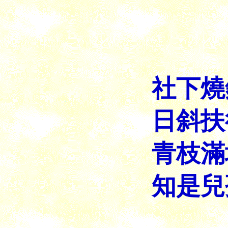
社下燒
日斜扶
青枝滿
知是兒