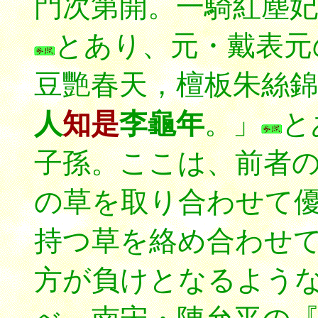
門次第開。一騎紅塵妃
とあり、元・戴表元
豆艷春天，檀板朱絲錦
人
知是
李龜年
。」
と
子孫。ここは、前者
の草を取り合わせて
持つ草を絡め合わせ
方が負けとなるよう