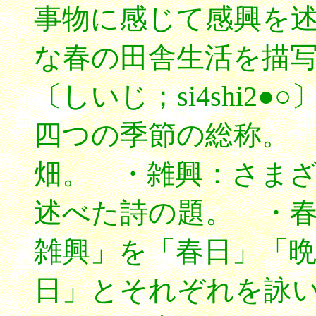
事物に感じて感興を述
な春の田舎生活を描
〔しいじ；si4shi2
四つの季節の総称。
畑。 ・雑興：さま
述べた詩の題。 ・
雑興」を「春日」「
日」とそれぞれを詠