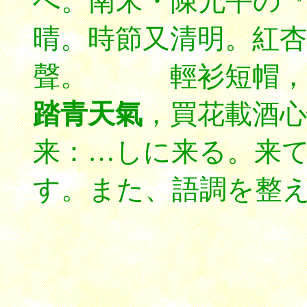
べ。南宋・陳允平の
晴。時節又清明。紅杏
聲。 輕衫短帽，扁
踏青天氣
，買花載酒心
来：…しに来る。来
す。また、語調を整
*****