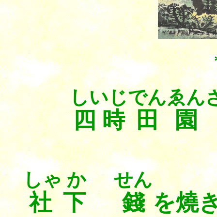
しいじ
でんゑん
四時
田園
しゃ か
せん
社下
錢
を