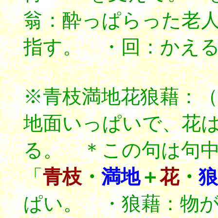
翁：酔っぱらった老
指す。 ・回：かえ
※青枝満地花狼藉：
地面いっぱいで、花
る。 ＊この句は句
「
青枝
・
満地
＋
花
・
狼
ぱい。 ・狼藉：物