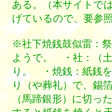
ある。（本サイトで
げているので、要参
※社下焼銭鼓似雷：
ようで。 ・社：（
り。 ・焼銭：紙銭
り（や葬礼）で、錫
（馬蹄銀形）に切っ