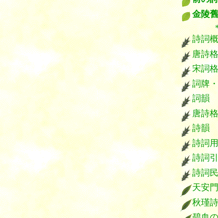
金陵
*****
詩詞
唐詩
宋詞
詞牌
詞韻
唐詩
詩韻
詩詞
詩詞
詩詞
天安
秋瑾
碧血