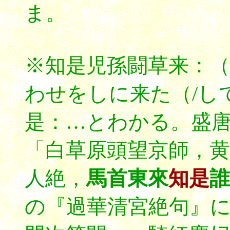
ま。
※知是児孫闘草来：
わせをしに来た（/し
是：…とわかる。盛
「白草原頭望京師，黄
人絶，
馬首東來
知是
誰
の『過華清宮絶句』