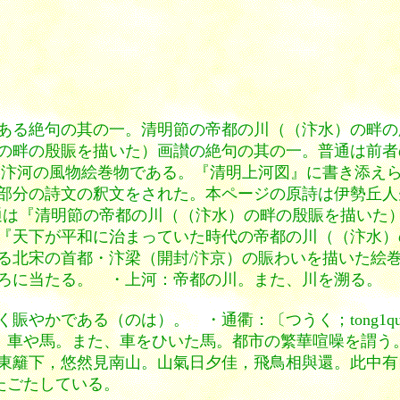
ある絶句の其の一。清明節の帝都の川（（汴水）の畔の
の畔の殷賑を描いた）画讃の絶句の其の一。普通は前者
る汴河の風物絵巻物である。『清明上河図』に書き添え
部分の詩文の釈文をされた。本ページの原詩は伊勢丘人
tu2〕画題。普通は『清明節の帝都の川（（汴水）の畔の殷賑を
『天下が平和に治まっていた時代の帝都の川（（汴水）
る北宋の首都・汴梁（開封/汴京）の賑わいを描いた絵
ろに当たる。 ・上河：帝都の川。また、川を溯る。 
賑やかである（のは）。 ・通衢：〔つうく；tong1q
車と馬。車や馬。また、車をひいた馬。都市の繁華喧噪を謂
東籬下，悠然見南山。山氣日夕佳，飛鳥相與還。此中有
、ごたごたしている。