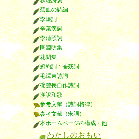
秋瑾詩詞
碧血の詩編
李煜詞
辛棄疾詞
李淸照詞
陶淵明集
花間集
婉約詞：香残詞
毛澤東詩詞
碇豐長自作詩詞
漢訳和歌
参考文献（詩詞格律）
参考文献（宋詞）
本ホームページの構成・他
わたしのおもい