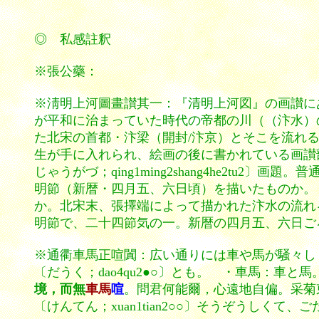
◎ 私感註釈
※張公藥：
※淸明上河圖畫讃其一：『清明上河図』の画讃に
が平和に治まっていた時代の帝都の川（（汴水）
た北宋の首都・汴梁（開封/汴京）とそこを流れ
生が手に入れられ、絵画の後に書かれている画讃
じゃうがづ；qing1ming2shang4he2
明節（新暦・四月五、六日頃）を描いたものか。
か。北宋末、張擇端によって描かれた汴水の流れ
明節で、二十四節気の一。新暦の四月五、六日ご
※通衢車馬正喧闐：広い通りには車や馬が騒々しく
〔だうく；dao4qu2●○〕とも。 ・車馬：
境，而無
車馬
喧
。問君何能爾，心遠地自偏。采菊
〔けんてん；xuan1tian2○○〕そうぞうしくて