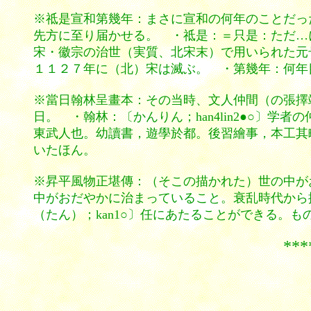
※祗是宣和第幾年：まさに宣和の何年のことだった
先方に至り届かせる。 ・祗是：＝只是：ただ…に
宋・徽宗の治世（実質、北宋末）で用いられた元
１１２７年に（北）宋は滅ぶ。 ・第幾年：何年
※當日翰林呈畫本：その当時、文人仲間（の張擇
日。 ・翰林：〔かんりん；han4lin2●○〕
東武人也。幼讀書，遊學於都。後習繪事，本工其
いたほん。
※昇平風物正堪傳：（そこの描かれた）世の中が
中がおだやかに治まっていること。衰乱時代から
（たん）；kan1○〕任にあたることができる。
********