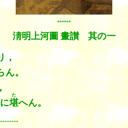
******
淸明上河圖 畫讃 其の一
り，
らん。
，
た
に
堪
へん。
***