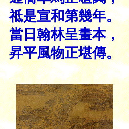
祗是宣和第幾年。
當日翰林呈畫本，
昇平風物正堪傳。