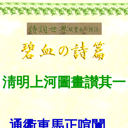
淸明上河圖畫讃其一
通衢車馬正喧闐，