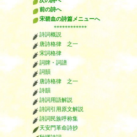
次の詩へ
前の詩へ
宋碧血の詩篇メニューへ
************
詩詞概説
唐詩格律 之一
宋詞格律
詞牌・詞譜
詞韻
唐詩格律 之一
詩韻
詩詞用語解説
詩詞引用原文解説
詩詞民族呼称集
天安門革命詩抄