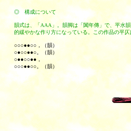
◎ 構成について
韻式は
、「AAA」。韻脚は「闐年傳」で、平水
的緩やかな作り方になっている。この作品の平仄
○○○●●○○，（韻）
○●○○●●○。（韻）
○●●○○●●，
○○○●●○○。（韻）