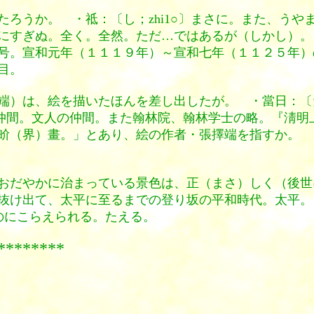
ろうか。 ・祗：〔し；zhi1○〕まさに。また、う
すぎぬ。全く。全然。ただ…ではあるが（しかし）。 ・宣
号。宣和元年（１１１９年）～宣和七年（１１２５年）
目。
端）は、絵を描いたほんを差し出したが。 ・當日：〔
学者の仲間。文人の仲間。また翰林院、翰林学士の略。『淸
畍（界）畫。」とあり、絵の作者・張擇端を指すか。 
おだやかに治まっている景色は、正（まさ）しく（後世
抜け出て、太平に至るまでの登り坂の平和時代。太平。
ものにこらえられる。たえる。
***