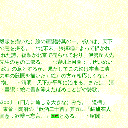
殷賑を描いた）絵の画讃詩其の一。或いは、天下
の意を採る。 *北宋末、張擇端によって描かれ
られた詩。複製が北京で売られており、伊勢丘人先
先生のものに依る。 ・淸明上河圖：〔せいめい
描いた）絵』の意とするが、果たしてこの絵は本当に清
の畔の殷賑を描いた）絵』の方が相応しくない
巻物。 ・淸明：天下が平和に治まる。または、清
・畫讃：絵に書き添えたほめことばや詩歌。
u2○○〕（四方に通じる大きな）みち。「道衢」
う。東晉・陶潛の『飮酒二十首』其五に「
結廬在人
眞意，欲辨已忘言。」
とある。 ・喧闐：