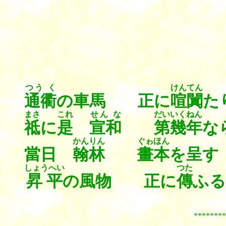
つう く
けんてん
通衢
の車馬 正に
喧闐
た
まさ
これ
せん な
だいいくねん
祗
に
是
宣和
第幾年
な
かんりん
ぐゎほん
當日
翰林
畫本
を呈す
しょうへい
つた
昇平
の風物 正に
傳
ふる
*************