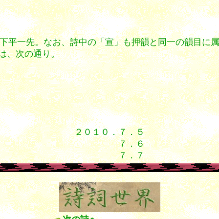
韻下平一先。なお、詩中の「宣」も押韻と同一の韻目に
は、次の通り。
２０１０．７．５
７．６
７．７