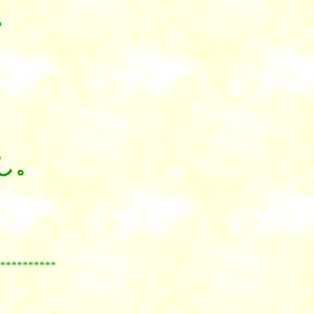
。
し。
***