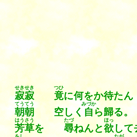
せきせき
つひ
寂寂
竟
に何をか待たん
てうてう
みづか
朝朝
空
しく
自
ら歸る。
はうさう
たづ
ほっ
芳草
を
尋
ねんと
欲
して
をし
たが