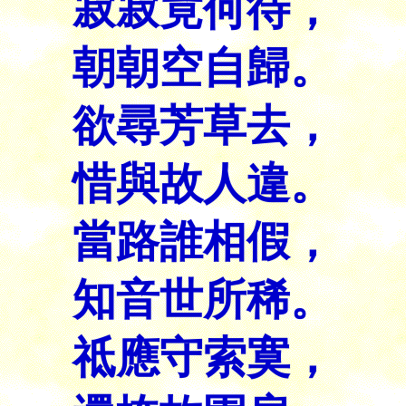
寂寂竟何待，
朝朝空自歸。
欲尋芳草去，
惜與故人違。
當路誰相假，
知音世所稀。
祗應守索寞，