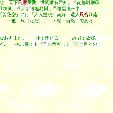
悲。
天下
只應
我愛
，世間唯有君知。自從都尉別蘇
且加餐。浮天水送無窮樹，帶雨雲埋一半
『菩薩蠻』には「人人盡説江南好，
遊人
只合
江南
。 ・祗：只（ただ）。 ・應：当然…であろ
なおもまた。 ・掩：閉じる。 ・故園：故郷。
る｡ ・掩…扉：トビラを閉ざして（浮き世との