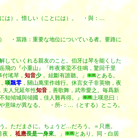
には）。惜しい（ことには）。 ・與：…
） ・當路：重要な地位についている者。要路に
解していくれる親友のこと。伯牙は琴を能くした
岳飛の『小重山』「昨夜寒蛩不住鳴，驚回千里
事付瑤琴，
知音
少
， 絃斷有誰聽。」
とある。
，
嘆
飄零
，關山萬里作雄行。休言女子非英物，夜
，夫人兄延年性
知音
，善歌舞，武帝愛之。毎爲新
不知傾城與傾國
，佳人難再得。』
上嘆息曰：
や意味が異なる。 ・所-：…（とする）ところ。
う。ただまさに。ちょうど…だろう。＝只應。
月夜，
祗應
長是一身來
。」
とあり、同・白居