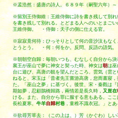
※孟浩然：盛唐の詩人。６８９年（嗣聖六年）～
※留別王侍御維：王維侍御に詩を書き残して別れ
を書き残して別れる。とどまる人へのいとまごい
王維侍御。 ・侍御：天子の側に仕える官。
※寂寂竟何待：ひっそりとして何の音沙汰もなく、
とうとう。 ・何：何をか。反問、反語の語気。
※朝朝空自歸：毎朝いつも、むなしく自分から決
襄王が巫山で夢に神女と契った時、神女は
朝
は巫
台に遊び、高唐の観を望んだところ、雲気（雲と
ねると、宋玉は「昔者先王嘗游高唐，怠而晝寢，
た。「巫山之夢」に基づく。後世、宋・秦觀は
期如夢，忍顧鵲橋歸路，兩情若是長久時，
又豈在
ける。また、自分から罪に服する意もある。ここ
長松夏寒。
牛羊
自歸
村巷
，童稚不識衣冠。」とあ
※欲尋芳草去：（この上は、）芳（かぐわ）しい