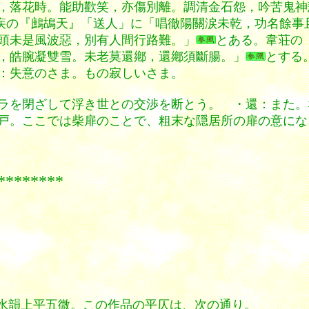
，落花時。能助歡笑，亦傷別離。調清金石怨，吟苦鬼神
疾の『鷓鴣天』「送人」に「唱徹陽關涙未乾，功名餘事
頭未是風波惡，別有人間行路難。」
とある。韋荘の
皓腕凝雙雪。未老莫還鄕，還鄕須斷腸。」
とする
：失意のさま。もの寂しいさま。
ラを閉ざして浮き世との交渉を断とう。 ・還：また。
戸。ここでは柴扉のことで、粗末な隠居所の扉の意にな
***
平水韻上平五微。この作品の平仄は、次の通り。