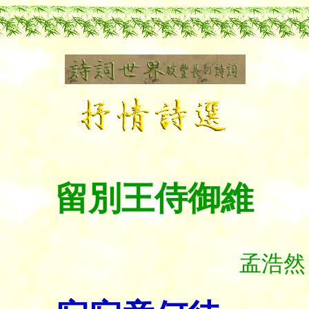
留別王侍御維
孟浩然