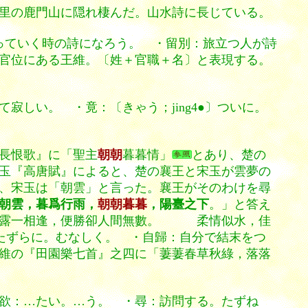
里の鹿門山に隠れ棲んだ。山水詩に長じている。
っていく時の詩になろう。 ・留別：旅立つ人が詩
官位にある王維。〔姓＋官職＋名〕と表現する。
しい。 ・竟：〔きゃう；jing4●〕ついに。
長恨歌』に「
聖主
朝朝
暮暮情」
とあり、楚の
玉『高唐賦』によると、楚の襄王と宋玉が雲夢の
、宋玉は「朝雲」と言った。襄王がそのわけを尋
朝雲，暮爲行雨，
朝朝暮暮
，陽臺之下
。」と答え
風玉露一相逢，便勝卻人間無數。 柔情似水，佳
たずらに。むなしく。 ・自歸：自分で結末をつ
維の『田園樂七首』之四に「萋萋春草秋綠，落落
欲：…たい。…う。 ・尋：訪問する。たずね