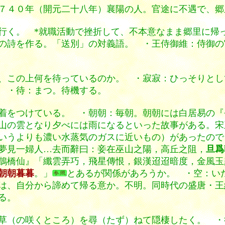
７４０年（開元二十八年）襄陽の人。官途に不遇で、郷
行く。 *就職活動で挫折して、不本意なまま郷里に帰
の詩を作る。「送別」の対義語。 ・王侍御維：侍御の
この上何を待っているのか。 ・寂寂：ひっそりとして寂
 ・待：まつ。待機する。
着をつけている。 ・朝朝：毎朝。朝朝には白居易の『
山の雲となり夕べには雨になるといった故事がある。宋
いうよりも濃い水蒸気のガスに近いもの）があったので
夢見一婦人…去而辭曰：妾在巫山之陽，高丘之阻，
旦爲
『鵲橋仙』「纖雲弄巧，飛星傳恨，銀漢迢迢暗度，金
朝朝暮暮
。」
とあるが関係があろうか。 ・空：い
は、自分から諦めて帰る意か。不明。同時代の盛唐・王
る。
草（の咲くところ）を尋（たず）ねて隠棲したく。 ・