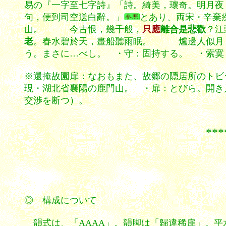
易の『一字至七字詩』「詩。綺美，瓌奇。明月夜
句，便到司空送白辭。」
とあり、両宋・
辛棄
山。 今古恨，幾千般，
只應
離合是悲歡
？江
老
。春水碧於天，畫船聽雨眠。 爐邊人似月，
う。まさに…べし。 ・守：固持する。 ・索寞
※還掩故園扉：なおもまた、故郷の隠居所のトビ
現・湖北省襄陽の鹿門山。 ・扉：とびら。開き
交渉を断つ）。
********
◎ 構成について
韻式は
、「AAAA」。韻脚は「歸違稀扉」。