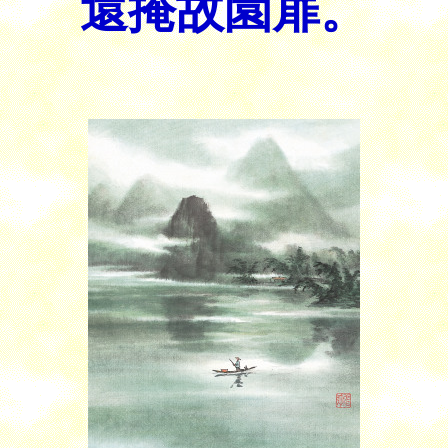
還掩故園扉。