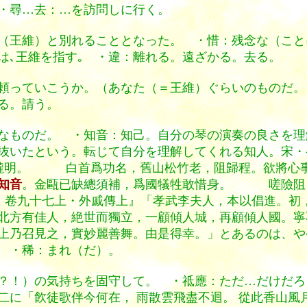
・尋…去：…を訪問しに行く。
（王維）と別れることとなった。 ・惜：残念な（こと
は､王維を指す｡ ・違：離れる。遠ざかる。去る。
頼っていこうか。（あなた（＝王維）ぐらいのものだ。
る。請う。
なものだ。 ・知音：
知己。自分の琴の演奏の良さを理
抜いたという。転じて自分を理解してくれる知人。宋・
外月朧明。 白首爲功名，舊山松竹老，阻歸程。欲將心
知音
。金甌已缺總須補，爲國犠牲敢惜身。 嗟險阻
・卷九十七上・外戚傳上』「孝武李夫人，本以倡進。初
北方有佳人，絶世而獨立，一顧傾人城，再顧傾人國
。寧
上乃召見之，實妙麗善舞。由是得幸。」とあるのは、や
 ・稀：まれ（だ）。
？！）の気持ちを固守して。 ・祗應：ただ…だけだろ
二に「飮徒歌伴今何在， 雨散雲飛盡不迴。 從此香山風