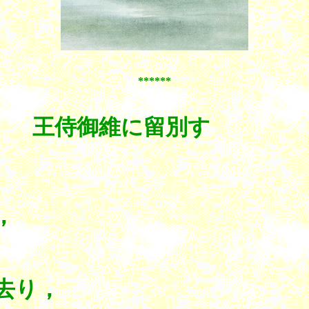
******
王侍御維に留別す
，
去り，