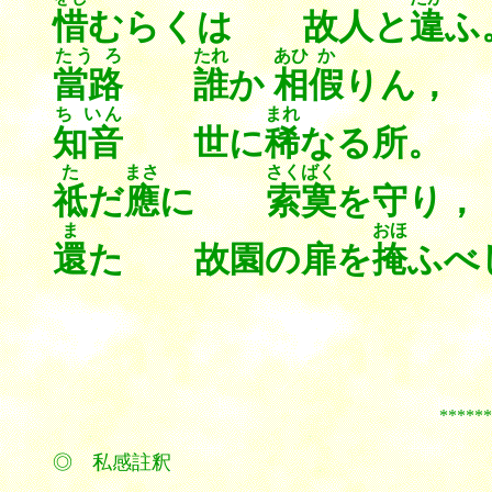
惜
むらくは 故人と
違
ふ
たう ろ
たれ
あひ
か
當路
誰
か
相
假
りん，
ち いん
まれ
知音
世に
稀
なる所。
た
まさ
さくばく
祗
だ
應
に
索寞
を守り，
ま
おほ
還
た 故園の扉を
掩
ふべ
*************
◎ 私感註釈