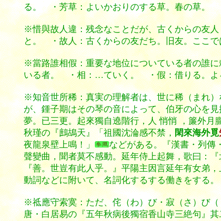
る。 ・芳草：よいかおりのする草。春の草。 
※惜與故人違：残念なことだが、古くからの友人
と。 ・故人：古くからの友だち。旧友。ここで
※當路誰相假：重要な地位についている者の誰に
いる者。 ・相：…ていく。 ・假：借りる。よ
※知音世所稀：真実の理解者は、世に稀（まれ）
が、鍾子期はその琴の音によって、伯牙の心を見
夢。已三更。起來獨自遶階行，人 悄悄 ，簾
秋瑾の『鷓鴣天』「祖國沈淪感不禁，
閑來海外覓
夜龍泉壁上鳴！」
などがある。『漢書・列傳
聲變曲，聞者莫不感動。延年侍上起舞，歌曰：『
『善。世豈有此人乎。』平陽主因言延年有女弟，
動詞などに附いて、名詞化するする働きをする。
※祗應守索寞：ただ、侘（わ）び・寂（さ）び（
唐・白居易の『五年秋病後獨宿香山寺三絶句』其