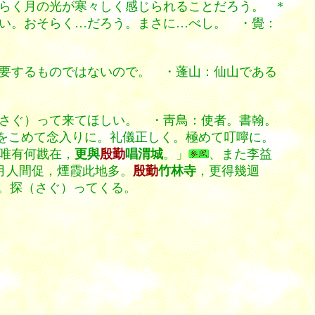
らく月の光が寒々しく感じられることだろう。 *
い。おそらく…だろう。まさに…べし。 ・覺：
要するものではないので。 ・蓬山：仙山である
さぐ）って来てほしい。 ・靑鳥：使者。書翰。
〕心をこめて念入りに。礼儀正しく。極めて叮嚀に。
唯有何戡在，
更與
殷勤
唱渭城
。」
、また李益
月人間促，煙霞此地多。
殷勤
竹林寺
，更得幾迴
。探（さぐ）ってくる。