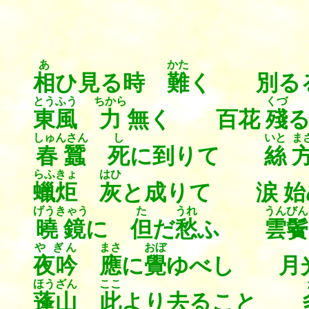
あ
かた
相
ひ見る時
難
く 別る
とうふう
ちから
くづ
東風
力
無く 百花
殘
しゅんさん
し
いと
ま
春蠶
死
に到りて
絲
らふきょ
はひ
蠟炬
灰
と成りて 涙 始
げうきゃう
た
うれ
うんびん
曉鏡
に
但
だ
愁
ふ
雲鬢
や ぎん
まさ
おぼ
夜吟
應
に
覺
ゆべし 月
ほうざん
ここ
蓬山
此
より去ること