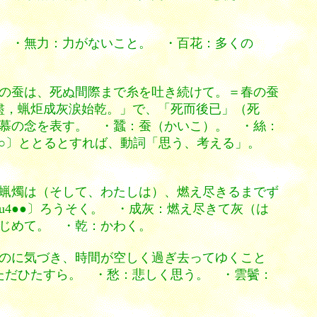
 ・無力：力がないこと。 ・百花：多くの
の蚕は、死ぬ間際まで糸を吐き続けて。＝春の蚕
盡，蝋炬成灰涙始乾。」で、「死而後已」（死
慕の念を表す。 ・蠶：蚕（かいこ）。 ・絲：
1○〕ととるとすれば、動詞「思う、考える」。
。
蝋燭は（そして、わたしは）、燃え尽きるまでず
u4●●〕ろうそく。 ・成灰：燃え尽きて灰（は
じめて。 ・乾：かわく。
のに気づき、時間が空しく過ぎ去ってゆくこと
ただひたすら。 ・愁：悲しく思う。 ・雲鬢：