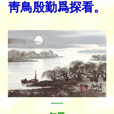
靑鳥殷勤爲探看。
******