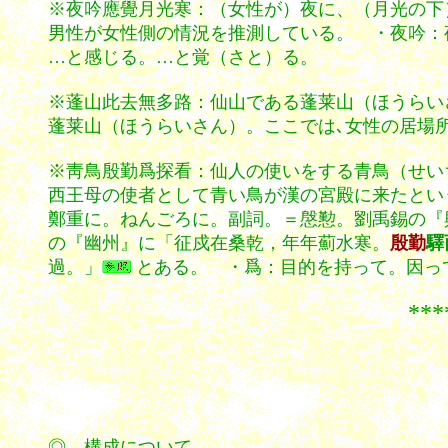
※夜吟應覺月光寒：（女性が）夜に、（月光の下
男性が女性側の情況を推測している。 ・夜吟：
…と感じる。…と覚（さと）る。
※蓬山此去無多路：仙山である蓬莱山（ほうらい
蓬莱山（ほうらいさん）。ここでは､女性の居場
※靑鳥殷勤爲探看：仙人の使いをする青鳥（せい
西王母の使者として青い鳥が漢の宮殿に来たという
鄭重に。ねんごろに。副詞。＝慇懃。
劉禹錫の『
の『幽州』に「征戍在桑乾，年年薊水寒。
殷勤
驛
過。」
とある。 ・爲：目的を持って。因っ
********
◎ 構成について