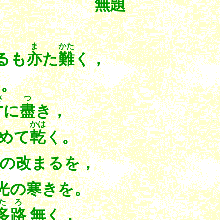
無題
ま
かた
るも
亦
た
難
く，
る。
さ
つ
方
に
盡
き，
かは
めて
乾
く。
の改まるを，
光の寒きを。
たろ
多路
無く，