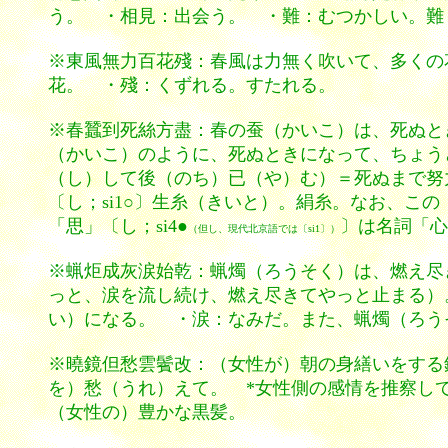
う。
・相見：出会う。 ・難：むつかしい。難
※東風無力百花殘：春風は力無く吹いて、多くの
花。 ・殘：くずれる。すたれる。
※春蠶到死絲方盡：春の蚕（かいこ）は、死ぬと
（かいこ）のように、死ぬときになって、ちょう
（し）して後（のち）已（や）む）＝死ぬまで努
〔し；si1○〕生糸（きいと）。絹糸。なお、こ
「思」〔し；si4●
〕は名詞「心
（但し、現代北京語では〔si1〕）
※蝋炬成灰涙始乾：蝋燭（ろうそく）は、燃え尽
っと、涙を流し続け、燃え尽きてやっと止まる）。
い）になる。 ・涙：なみだ。また、蝋燭（ろう
※曉鏡但愁雲鬢改：（女性が）朝の身繕いをする
を）愁（うれ）えて。 *女性側の感情を推察し
（女性の）豊かな黒髪。