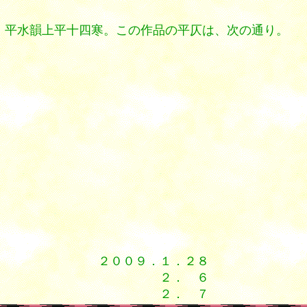
で、平水韻上平十四寒。この作品の平仄は、次の通り。
２００９．１．２８
２． ６
２． ７