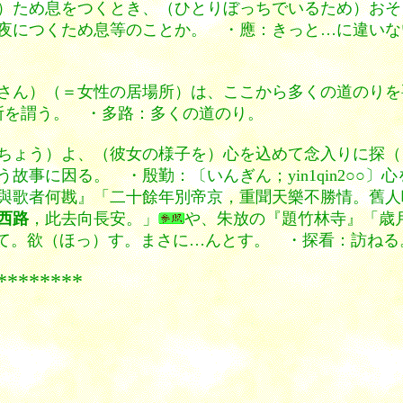
）ため息をつくとき、（ひとりぼっちでいるため）おそ
夜につくため息等のことか。 ・應：きっと…に違いな
さん）（＝女性の居場所）は、ここから多くの道のりを
所を謂う。 ・多路：多くの道のり。
ちょう）よ、（彼女の様子を）心を込めて念入りに探（
故事に因る。 ・殷勤：〔いんぎん；yin1qin2○○
與歌者何戡』「二十餘年別帝京，重聞天樂不勝情。舊人
西路
，此去向長安。」
や、朱放の『題竹林寺』「歳
て。欲（ほっ）す。まさに…んとす。 ・探看：訪ねる
***