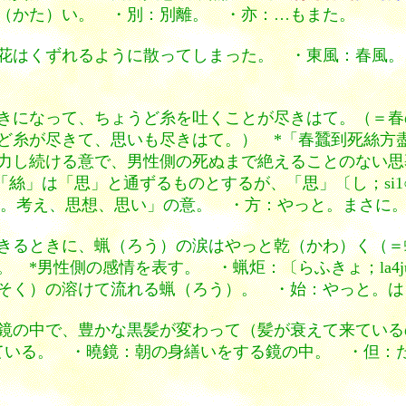
（かた）い。 ・別：別離。 ・亦：…もまた。
花はくずれるように散ってしまった。 ・東風：春風。
きになって、ちょうど糸を吐くことが尽きはて。（＝春
ど糸が尽きて、思いも尽きはて。） *「春蠶到死絲方
力し続ける意で、男性側の死ぬまで絶えることのない思
の「絲」は「思」と通ずるものとするが、「思」〔し；si
。考え、思想、思い」の意。 ・方：やっと。まさに
きるときに、蝋（ろう）の涙はやっと乾（かわ）く（＝
 *男性側の感情を表す。 ・蝋炬：〔らふきょ；la4j
そく）の溶けて流れる蝋（ろう）。 ・始：やっと。は
鏡の中で、豊かな黒髪が変わって（髪が衰えて来ている
ている。 ・曉鏡：朝の身繕いをする鏡の中。 ・但：