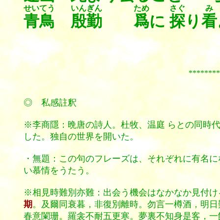
せいてう
いんぎん
ため
さぐ
み
青鳥
殷勤
爲
に
探
り
看
*************
◎ 私感註釈
※李商隱：晩唐の詩人。杜牧、温庭 らとの同時
した。独自の世界を開いた。
・無題：この句のフレーズは、それぞれに有名に
い慕情をうたう。
※相見時難別亦難：出会う機会はなかなか見付け
期
。及爾同衰暮，非復別離時。勿言一樽酒，明日
春意闌珊。羅衾不耐五更寒。夢裏不知身是客，