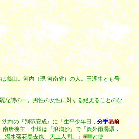
は義山。河内（現 河南省）の人。玉溪生とも号
麗な詩の一。男性の女性に対する絶えることのな
・沈約の『別范安成』に「生平少年日，
分手
易前
、
南唐後主・李煜は『浪淘沙』で「簾外雨潺潺，
。流水落花春去也，天上人間。」
と使