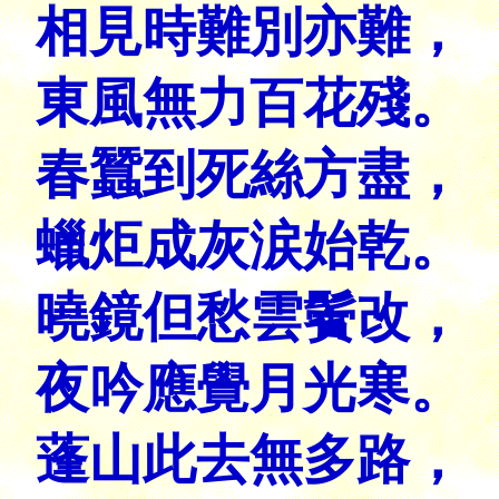
相見時難別亦難，
東風無力百花殘。
春蠶到死絲方盡，
蠟炬成灰涙始乾。
曉鏡但愁雲鬢改，
夜吟應覺月光寒。
蓬山此去無多路，