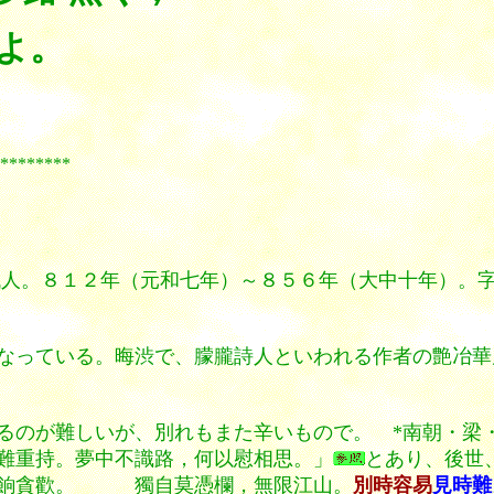
よ。
***
代人。８１２年（元和七年）～８５６年（大中十年）。字
なっている。晦渋で、朦朧詩人といわれる作者の艶冶華
るのが難しいが、別れもまた辛いもので。 *
南朝・梁
難重持。夢中不識路，何以慰相思。」
とあり、後世
一餉貪歡。 獨自莫憑欄，無限江山。
別時容易
見時難