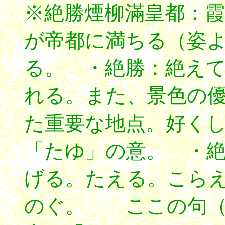
※絶勝煙柳滿皇都：
が帝都に満ちる（姿
る。 ・絶勝：絶え
れる。また、景色の
た重要な地点。好くし
「たゆ」の意。 ・
げる。たえる。こら
のぐ。 ここの句（