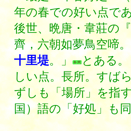
年の春での好い点で
後世、晩唐・韋莊の
齊，六朝如夢鳥空啼。
十里堤
。」
とある。
しい点。長所。すば
ずしも「場所」を指
国）語の「好処」も