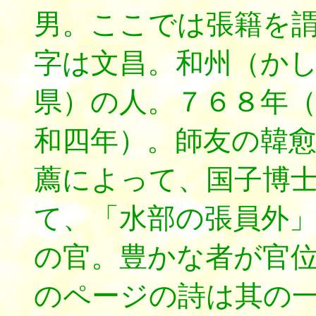
男。ここでは張籍を
字は文昌。和州（か
県）の人。７６８年
和四年）。師友の韓
薦によって、国子博
て、「水部の張員外
の官。豊かな者が官
のページの詩は其の