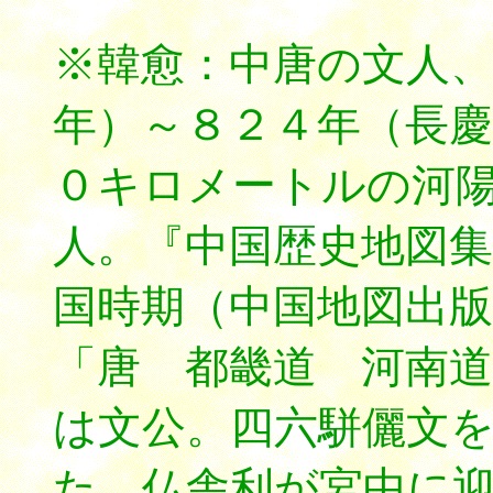
※韓愈：中唐の文人
年）～８２４年（長
０キロメートルの河
人。『中国歴史地図集
国時期（中国地図出
「唐 都畿道 河南
は文公。四六駢儷文
た。仏舎利が宮中に