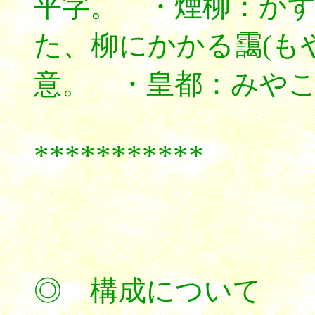
平字。 ・煙柳：か
た、柳にかかる靄(も
意。 ・皇都：みや
***********
◎ 構成について