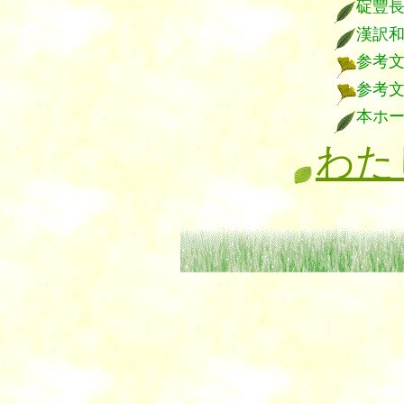
碇豐
漢訳
参考
参考
本ホ
わた