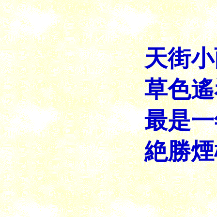
天街小
草色遙
最是一
絶勝煙