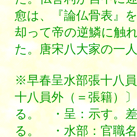
愈は、『論仏骨表』
却って帝の逆鱗に触
た。唐宋八大家の一
※早春呈水部張十八
十八員外（＝張籍）
る。 ・呈：示す。
る。 ・水部：官職