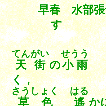
早春 水部張
てんがい
せうう
天街
の
小雨
く，
さうしょく
はる
草色
遙
か