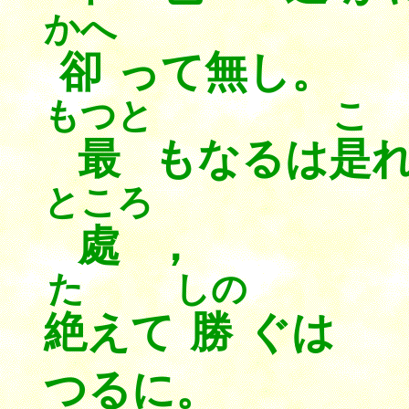
かへ
卻
って無し。
もつと
こ
最
もなるは
是
ところ
處
，
た
しの
絶
えて
勝
ぐ
つるに。