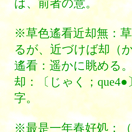
は、前者の意。
※草色遙看近却無：
るが、近づけば却（
遙看：遥かに眺める
却：〔じゃく；que4
字。
※最是一年春好処：