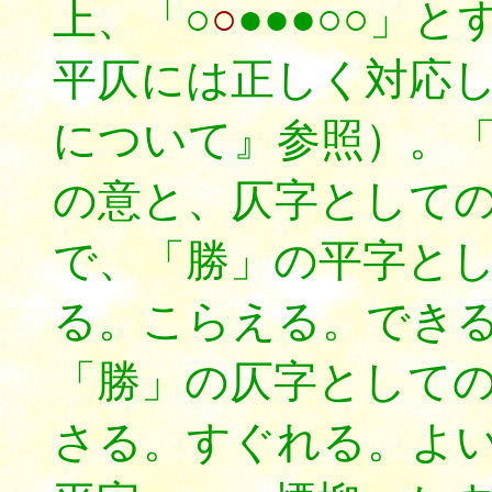
上、「○
○
●●●○○」
平仄には正しく対応
について』参照）。
の意と、仄字として
で、「勝」の平字と
る。こらえる。でき
「勝」の仄字として
さる。すぐれる。よ