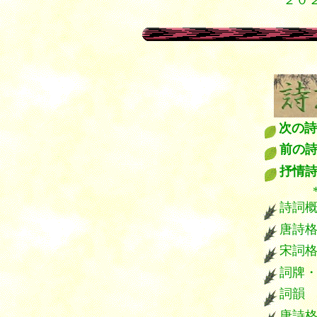
２０
９
次の詩
前の
抒情
*****
詩詞
唐詩
宋詞
詞牌
詞韻
唐詩