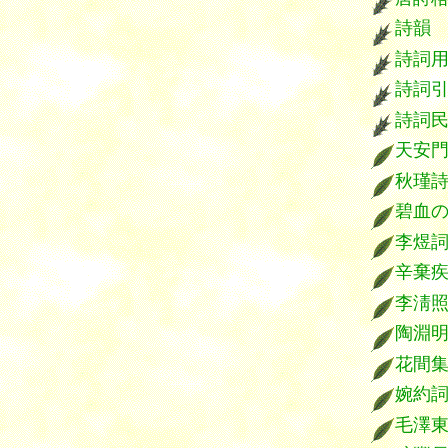
詩韻
詩詞
詩詞
詩詞
天安
秋瑾
碧血
李煜
辛棄
李淸
陶淵
花間
婉約
毛澤