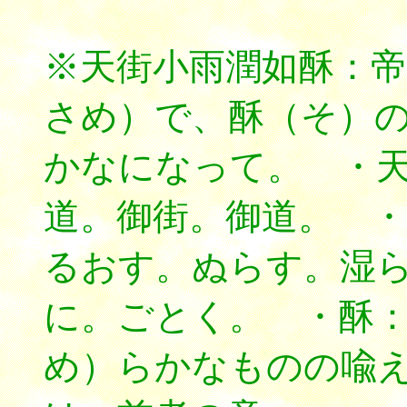
※天街小雨潤如酥：
さめ）で、酥（そ）
かなになって。 ・
道。御街。御道。 ・潤
るおす。ぬらす。湿
に。ごとく。 ・酥：
め）らかなものの喩