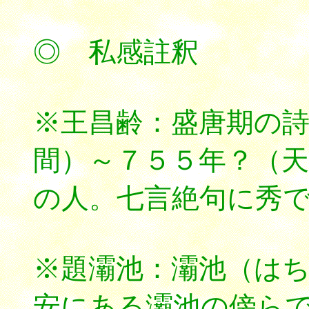
◎ 私感註釈
※王昌齢：盛唐期の
間）～７５５年？（
の人。七言絶句に秀
※題灞池：灞池（はち；b
安にある灞池の傍ら