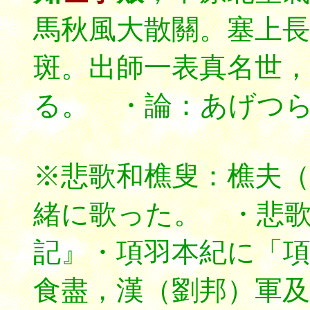
馬秋風大散關。塞上長
斑。出師一表真名世，
る。 ・論：あげつら
※悲歌和樵叟：樵夫
緒に歌った。 ・悲
記』・項羽本紀に「
食盡，漢（劉邦）軍及