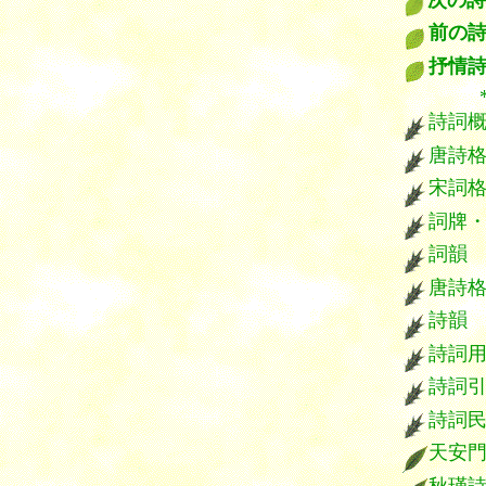
次の詩
前の
抒情
*****
詩詞
唐詩
宋詞
詞牌
詞韻
唐詩
詩韻
詩詞
詩詞
詩詞
天安
秋瑾