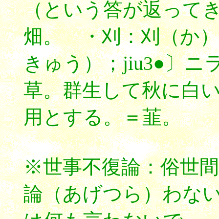
（という答が返って
畑。 ・刈：刈（か
きゅう）；jiu3●〕
草。群生して秋に白
用とする。＝韮。
※世事不復論：俗世
論（あげつら）わな