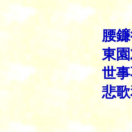
腰鐮
東園
世事
悲歌