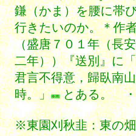
鎌（かま）を腰に帯
行きたいのか。＊作
（盛唐７０１年（長安
二年））『送別』に
君言不得意，歸臥南山
時。」
とある。 ・
※東園刈秋韭：東の