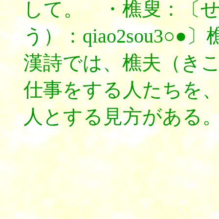
して。 ・樵叟：〔
う）：qiao2sou3
漢詩では、樵夫（き
仕事をする人たちを
人とする見方がある
*****