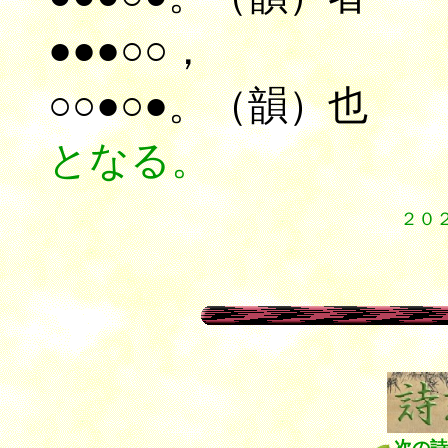
●●●○○，
○○●○●。（韻）也
となる。
２０
１
１
１