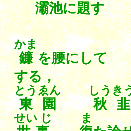
灞池
に
かま
鐮
を腰にし
する，
とうゑん
しうき
東園
秋韭
せい じ
ま