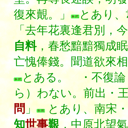
復來覿。」
とあり、
「去年花裏逢君別，今
自料
，春愁黯黯獨成眠
亡愧俸錢。聞道欲來相
とある。 ・不復論
ら）わない。前出・
問
」
とあり、南宋・
知
世事
艱
，中原北望氣