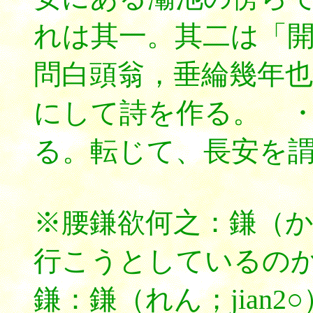
れは其一。其二は「
問白頭翁，垂綸幾年也
にして詩を作る。 
る。転じて、長安を
※腰鎌欲何之：鎌（
行こうとしているの
鎌：鎌（れん；jian