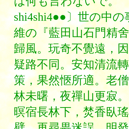
は何も言わないで。
shi4shi4●●〕世
維の『藍田山石門精
歸風。玩奇不覺遠，因
疑路不同。安知清流轉
策，果然愜所適。老僧
林未曙，夜禪山更寂。
暝宿長林下，焚香臥瑤
壁。再尋畏迷誤，明發