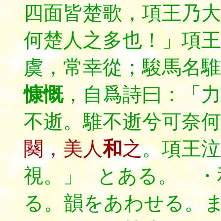
四面皆楚歌，項王乃大
何楚人之多也！」項王
虞，常幸從；駿馬名騅
慷慨
，自爲詩曰：「力
不逝。騅不逝兮可奈何
闋，美人
和
之
。項王泣
視。」
とある。 ・
る。韻をあわせる。