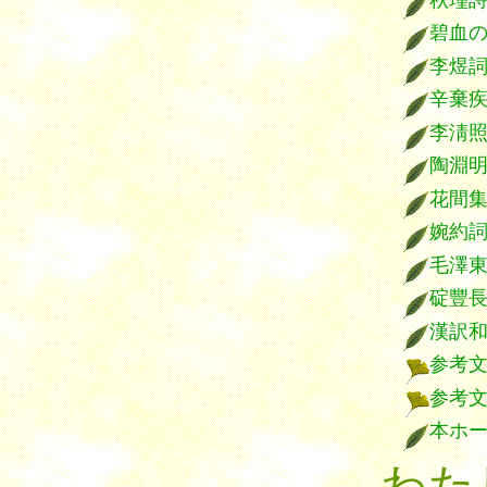
碧血
李煜
辛棄
李淸
陶淵
花間
婉約
毛澤
碇豐
漢訳
参考
参考
本ホ
わた