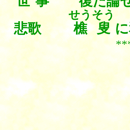
世事
復
た論
せうそう
悲歌
樵叟
に
*********