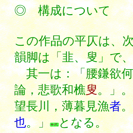
◎ 構成について
この作品の平仄は、次
韻脚は「韭、叟」で
其一は：「腰鎌欲何
論，悲歌和樵
叟
。」。
望長川，薄暮見漁
者
。
也
。」
となる。