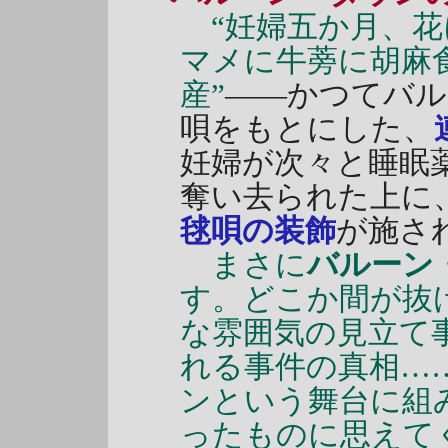
“妊婦五か月、
マメに牛蒡に胡麻
産”
――かつてバル
唄をもとにした、
妊婦が次々と睡眠薬
奪い去られた上に
毬唄の装飾
が施さ
まさに
バルーン
す。どこか間が抜
な雰囲気の見立て
れる事件の真相…
ンという舞台に組
ったものに思えて