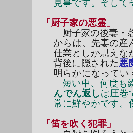
見事です。そして
「厨子家の悪霊」
厨子家の後妻・馨
からは、先妻の産
仕業としか思えな
背後に隠された
悪
明らかになってい
短い中、何度も繰
んでん返し
は圧巻
常に鮮やかです。
「笛を吹く犯罪」