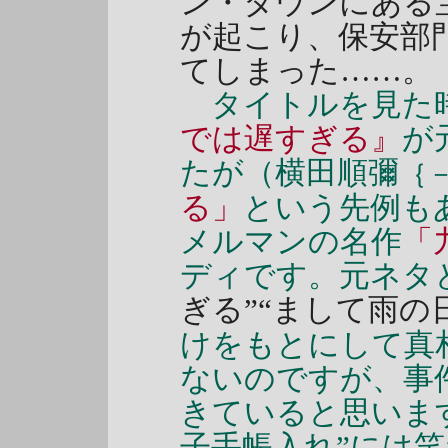
ン・タウンにある
が起こり、保安部
てしまった……。
タイトルを見た時に
では遅すぎる』
が
たが（横田順彌
｛
る」
という先例も
メルマンの名作
「
ディです。元ネタ
ぎる”“まして雨の
けをもとにして真
ないのですが、事
きていると思いま
子手帳入れ”には