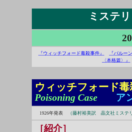
ミステリ＆
20
『ウィッチフォード毒殺事件』
『バルー
〈本格篇〉』
ウィッチフォード毒
Poisoning Case
ア
1926年発表
（藤村裕美訳 晶文社ミステ
［紹介］