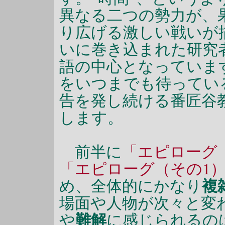
異なる二つの勢力が、
り広げる激しい戦いが
いに巻き込まれた研究
語の中心となっていま
をいつまでも待ってい
告を発し続ける番匠谷
します。
前半に
「エピローグ
「エピローグ（その1
め、全体的にかなり
複
場面や人物が次々と変
や
難解
に感じられるの