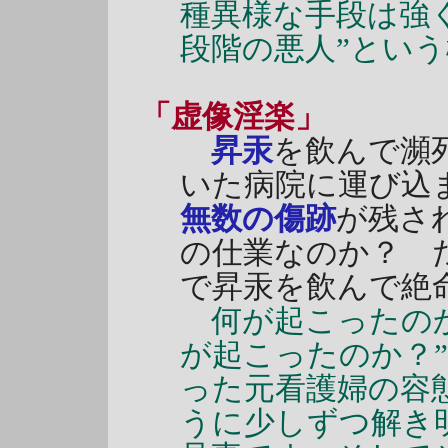
種異様な手段は強
段階の悪人”とい
「虚像淫楽」
昇汞
を飲んで瀕
いた病院に運び込
無数の傷跡
が残さ
の仕業なのか？ 
で昇汞を飲んで絶
何が起こったのか
が起こったのか？
った元看護婦の容
うに少しずつ解き