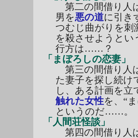
第二の間借り人は
男を
悪の道
に引き
つむじ曲がりを刺
を殺させようとい
行方は……？
「まぼろしの恋妻」
第三の間借り人は
た妻子を探し続け
し、ある計画を立
触れた女性
を、“
というのだ……。
「人間荘怪談」
第四の間借り人