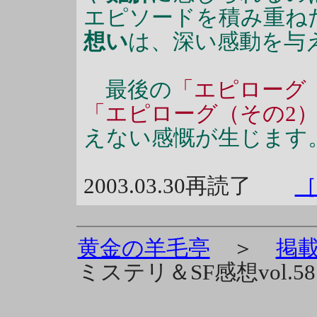
エピソードを積み重ね
想い
は、深い感動を与
最後の
「エピローグ
「エピローグ（その2
えない感慨が生じます
2003.03.30再読了
［
黄金の羊毛亭
＞
掲
ミステリ＆SF感想vol.58