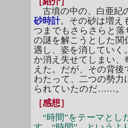
［紹介］
古墳の中の、白亜紀の
砂時計
。その砂は増え
つまでもさらさらと落
の謎を解こうとした関
遇し、姿を消していく
か消え失せてしまい、
えた。だが、その背後
わたって、二つの勢力
られていたのだ……。
［感想］
“時間”をテーマとし
す。“時間”、というよ