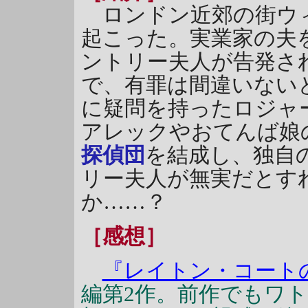
ロンドン近郊の街ウ
起こった。実業家の夫
ントリー夫人が告発さ
で、有罪は間違いない
に疑問を持ったロジャ
アレックやおてんば娘
探偵団
を結成し、独自
リー夫人が無実だとす
か……？
［感想］
『レイトン・コート
編第2作。前作でもワ