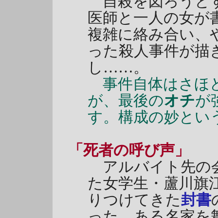
自殺を図ろうと
医師と一人の女が
複雑に絡み合い、
った殺人事件が描
し……。
事件自体はさほど
が、最後の
オチ
が
す。構成の妙とい
「死者の呼び声」
アルバイト先の会
た女学生・蘆川旗
りつけてきた
封書
った、ある名家を