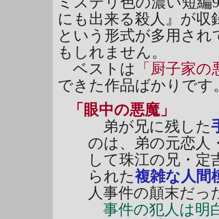
ミステリ色の濃い短編
にも出来る殺人』が収
という形式が多用され
もしれません。
ベストは
「厨子家の
できた作品ばかりです
「眼中の悪魔」
弟が兄に残した
のは、弟の元恋人
して珠江の兄・定
られた
複雑な人間
人事件の顛末だっ
事件の犯人は明白