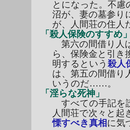
とになった。不慮
沼が、妻の墓参り
が、人間荘の住人
「殺人保険のすすめ
第六の間借り人は
ら、保険金と引き
明するという
殺人
は、第五の間借り
いうのだ……。
「淫らな死神」
すべての手記を読
人間荘で次々と起
慄すべき真相
に気