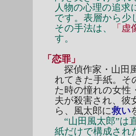
人物の心理の追求
です。表層から少
その手法は、
「虚
す。
「恋罪」
探偵作家・山田風
れてきた手紙。そ
た時の憧れの女性
夫が殺害され、彼
ら、風太郎に
救い
“山田風太郎”は
紙だけで構成され