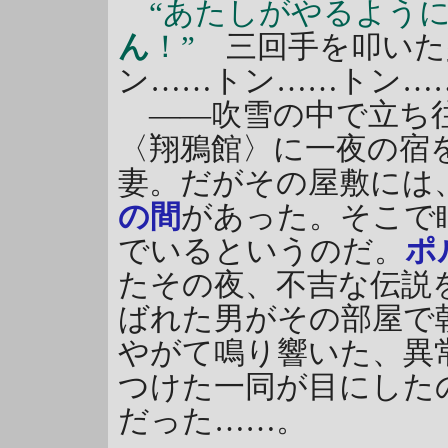
“あたしがやるよう
ん
！”
三回手を叩いた
ン……トン……トン…
――吹雪の中で立ち往
〈翔鴉館〉に一夜の宿
妻。だがその屋敷には
の間
があった。そこで
でいるというのだ。
ポ
たその夜、不吉な伝説
ばれた男がその部屋で
やがて鳴り響いた、異
つけた一同が目にした
だった……。