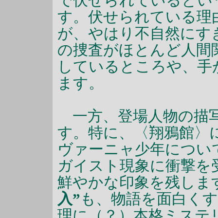
で伏せられているとい
す。伏せられている理
が、やはり不自然にす
の捜査がほとんど人間
しているところや、手
ます。
一方、登場人物の描写
す。特に、〈翔鴉館〉
ヴァーニャ少年につい
ガイスト現象に衝撃を
鮮やかな印象を残しま
入”
も、物語を面白く
理に（？）本格ミステ