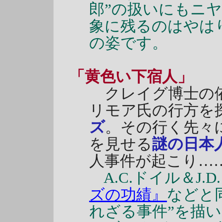
郎”の扱いにもニ
象に残るのはやは
の姿です。
「黄色い下宿人」
クレイグ博士の依
リモア氏の行方を
ズ
。その行く先々
を見せる
謎の日本
人事件が起こり…
A.C.ドイル＆J.D
ズの功績』
などと
れざる事件”を描