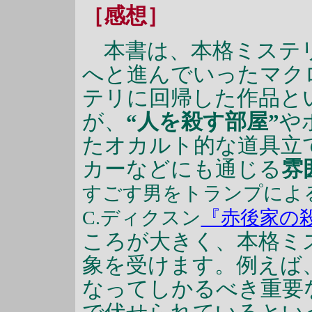
［感想］
本書は、本格ミステ
へと進んでいったマク
テリに回帰した作品と
が、
“人を殺す部屋”
や
たオカルト的な道具立て
カーなどにも通じる
雰
すごす男をトランプによ
C.ディクスン
『赤後家の
ころが大きく、本格ミ
象を受けます。例えば
なってしかるべき重要