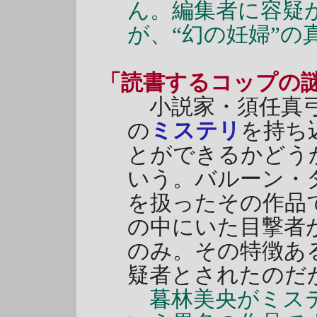
ん。編集者に容疑
が、“幻の妊婦”
「読書するコップの
小説家・須任真弓
の
ミステリ
を持ち
とができるかどう
いう。バルーン・
を扱ったその作品
の中にいた目撃者
のみ。その特徴あ
疑者とされたのだ
暮林美央がミス