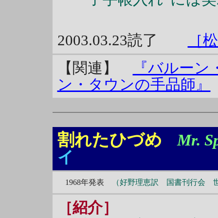
2003.03.23読了
［松
【関連】
『バルーン
ン・タウンの手品師』
割れたひづめ
Mr. Sp
イ
1968年発表
（好野理恵訳 国書刊行会 世
［紹介］