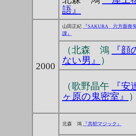
語』
山田正紀
『SAKURA 六方面喪
課』
（北森 鴻
『顔
ない男』
）
2000
（歌野晶午
『安
ヶ原の鬼密室』
北森 鴻
『共犯マジック』