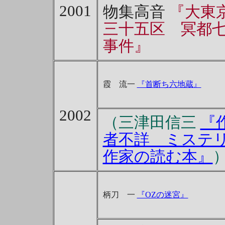
2001
物集高音
『大東
三十五区 冥都
事件』
霞 流一
『首断ち六地蔵』
2002
（三津田信三
『
者不詳 ミステ
作家の読む本』
柄刀 一
『OZの迷宮』