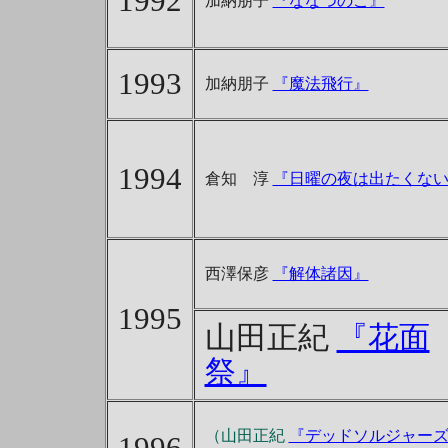
1992
加納朋子
『ななつのこ』
1993
加納朋子
『魔法飛行』
1994
倉知 淳
『日曜の夜は出たくな
西澤保彦
『解体諸因』
1995
山田正紀
『花面
祭』
（山田正紀
『デッドソルジャー