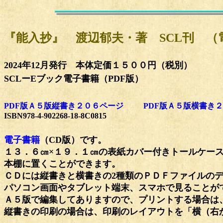
『能
入抄』 渡辺郁夫・著 SCL刊 
2024年12月発行 本体定価１５００円（税別）
SCLーEブック電子書籍（PDF版）
PDF
版Ａ５版縦書き２０６ページ
PDF
版Ａ５版横書き２
ISBN978-4-902268-18-8C0815
電子書籍
（CD版）です。
１３．６㎝×１９．１㎝の表紙カバー付きトールケー
本棚に置くことができます。
ＣＤには縦書きと横書きの2種類のＰＤＦファイルの
パソコン画面やタブレット端末、スマホで見ることが
Ａ５版で編集してありますので、プリントする場合は
縦書きの印刷の場合は、印刷のレイアウトを「横（右