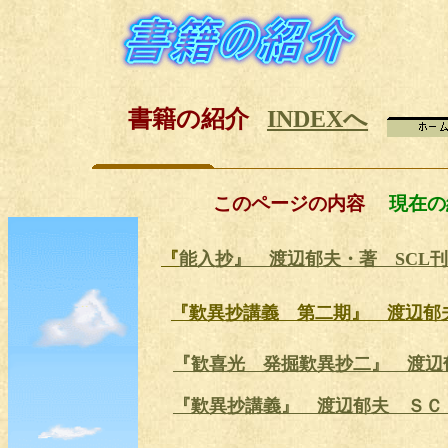
書籍の紹介
INDEXへ
このページの内容
現在の
『
能入抄』 渡辺郁夫・著 SCL刊
『歎異抄講義 第二期』 渡辺郁
『歓喜光 発掘歎異抄二』 渡辺郁
『歎異抄講義』 渡辺郁夫 ＳＣ