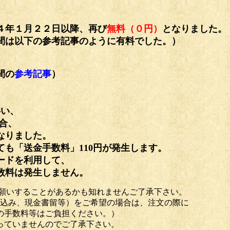
４年１月２２日以降、再び
無料（０円）
となりました。
間は以下の参考記事のように有料でした。）
間の
参考記事
）
、
伴い、
合、
なりました。
も「送金手数料」110円が発生します。
ードを利用して、
数料は発生しません
。
があるかも知れませんご了承下さい。
留等）をご希望の場合は、注文の際に
はご負担ください。）
んのでご了承下さい。