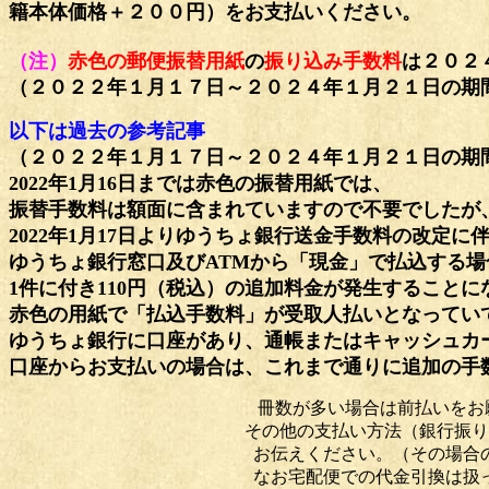
籍本体価格＋２００円）をお支払いください。
（注）
赤色の郵便振替用紙
の
振り込み手数料
は２０２
（２０２２年１月１７日～２０２４年１月２１日の期
以下は過去の参考記事
（２０２２年１月１７日～２０２４年１月２１日の
期
2022年1月16日までは赤色の振替用紙では、
振替手数料は額面に含まれていますので不要でしたが
2022年1月17日よりゆうちょ銀行送金手数料の改定に
ゆうちょ銀行窓口及びATMか
ら「現金」で払込する場
1件に付き110円（税込）の
追加料金が発生することに
赤色の用紙で「払込手数料」が受取人払いとなっていて
ゆうちょ銀行に口座があり、通帳またはキャッシュカ
口座からお支払いの場合は、これまで通りに追加の手
冊数が多い場合は前払いをお願いすること
その他の支払い方法（銀行振り込み、現金書
お伝えください。（その場合の手数料等
なお宅配便での代金引換は扱っていませ