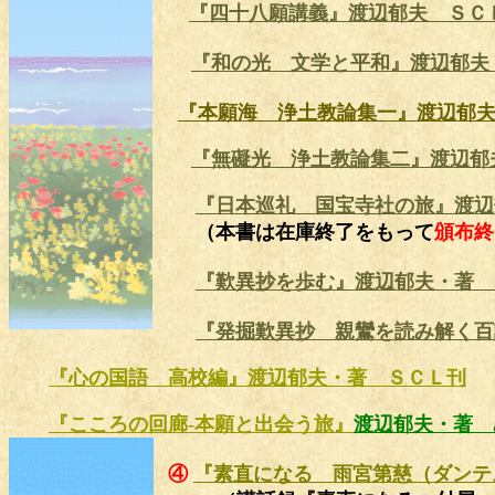
『四十八願講義』渡辺郁夫 ＳＣ
『和の光 文学と平和』渡辺郁
『本願海 浄土教論集一』渡辺郁夫
『無礙光 浄土教論集二』渡辺郁
『日本巡礼 国宝寺社の旅』渡辺
（本書は在庫終了をもって
頒布終
『歎異抄を歩む』渡辺郁夫・著 
『発掘歎異抄 親鸞を読み解く百
『心の国語 高校編』渡辺郁夫・著 ＳＣＬ刊
『こころの回廊-本願と出会う旅』
渡辺郁夫・著 
④
『素直になる 雨宮第慈（ダンテ