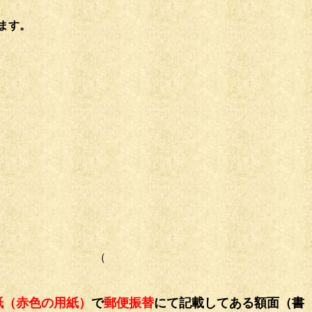
ます。
（
紙（赤色の用紙）
で
郵便振替
にて記載してある額面（書