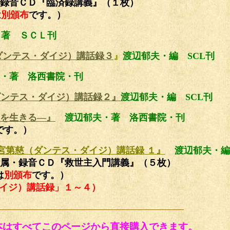
録音ＣＤ『臨済録講義』（１枚）
は
別頒布
です。）
・著 ＳＣＬ刊
ダンテス・ダイジ）講話録３
』
渡辺郁夫・編 SCL刊
・著 洛西書院・刊
ダンテス・ダイジ）講話録２』
渡辺郁夫・編
SCL刊
を生きる―』
渡辺郁夫・著 洛西書院・刊
です。）
宮第慈（ダンテス・ダイジ）講話録 １』
渡辺郁夫・編
属・録音ＣＤ『救世主入門講義』（５枚）
は
別頒布
です。
）
イジ）講話録」１～４）
本はすべてこのページから直接購入できます。