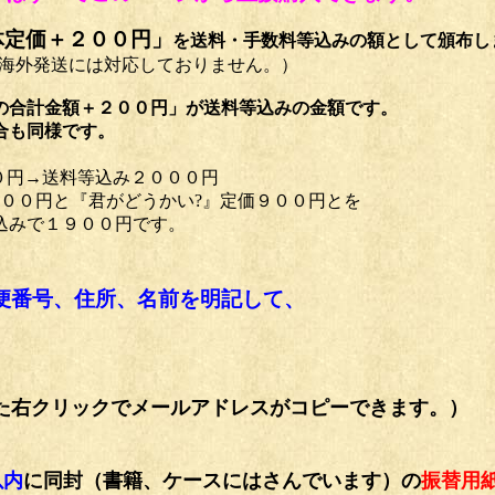
体定価＋２００円」
を送料・手数料等込みの額として頒布し
しておりません。）
２００円」が送料等込みの金額です。
様です。
０円→送料等込み２０００円
がどうかい?』定価９００円とを
９００円です。
番号、住所、名前を明記して、
た右クリックでメールアドレスがコピーできます。）
以内
に同封（書籍、ケースにはさんでいます）の
振替用