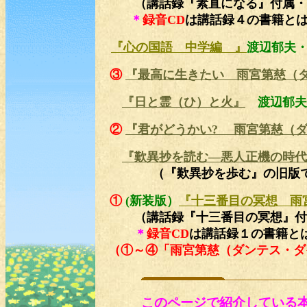
（講話録『素直になる』付属・
＊
録音CD
は講話録４の書籍と
『心の国語 中学編 』
渡辺郁夫
③
『最高に生きたい 雨宮第慈（
『日と霊（ひ）と火』
渡辺郁夫
②
『君がどうかい? 雨宮第慈（
『歎異抄を読む―悪人正機の時代
（『歎異抄を歩む』の旧版
①
(新装版）
『十三番目の冥想 雨
（講話録『十三番目の冥想』付
＊
録音CD
は講話録１の書籍と
（①～④「雨宮第慈（ダンテス・ダ
このページで紹介している