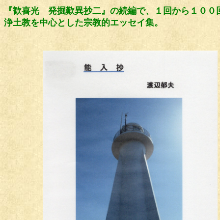
『歓喜光 発掘歎異抄二』の続編で、１回から１００
浄土教を中心とした宗教的エッセイ集。