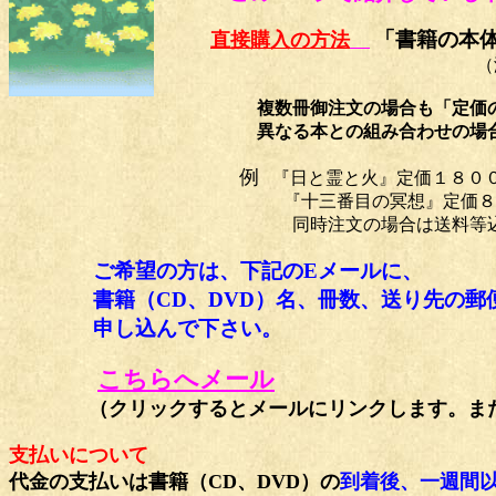
「書籍の本
直接購入の方法
（海外発送には対応
複数冊御注文の場合も「定価の合計金額＋
異なる本との組み合わせの場合も同
例
『日と霊と火』定価１８０
『十三番目の冥想』定価８００円と『君
同時注文の場合は送料等込みで１
ご希望の方は、下記のEメールに、
書籍（CD、DVD）名、冊数、送り先の郵便
申し込んで下さい。
こちらへメール
（
クリックするとメールにリンクします。ま
支払いについて
代金の支払いは書籍（CD、DVD）の
到着後、一週間