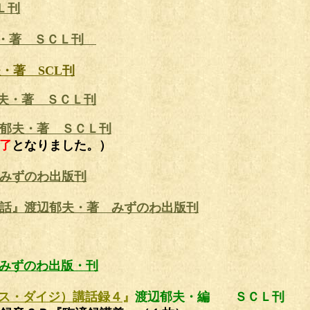
Ｌ刊
夫・著 ＳＣＬ刊
・著 SCL刊
夫・著 ＳＣＬ刊
郁夫・著 ＳＣＬ刊
了
となりました。）
みずのわ出版刊
話』渡辺郁夫・著 みずのわ出版刊
みずのわ出版・刊
ス・ダイジ）講話録４
』
渡辺郁夫・編 ＳＣＬ刊