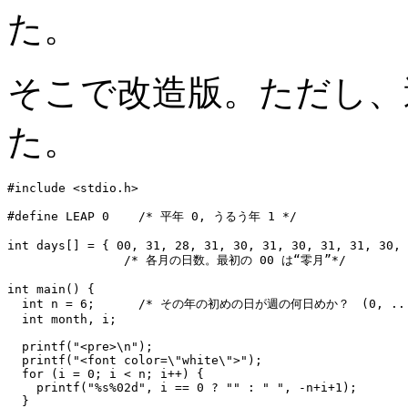
た。
そこで改造版。ただし、
た。
#include <stdio.h>

#define LEAP 0    /* 平年 0, うるう年 1 */

int days[] = { 00, 31, 28, 31, 30, 31, 30, 31, 31, 30, 
                /* 各月の日数。最初の 00 は“零月”*/

int main() {

  int n = 6;      /* その年の初めの日が週の何日めか？　(0, ...,
  int month, i;

  printf("<pre>\n");

  printf("<font color=\"white\">");

  for (i = 0; i < n; i++) {

    printf("%s%02d", i == 0 ? "" : " ", -n+i+1);

  }
