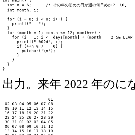
int main() {

  int n = 6;      /* その年の初めの日が週の何日めか？　(0, ...,
  int month, i;

  for (i = 0; i < n; i++) {

    printf("   ");

  }

  for (month = 1; month <= 12; month++) {

    for (i = 1; i <= days[month] + (month == 2 && LEAP 
      printf(" %02d", i);

      if (++n % 7 == 0) {

        putchar('\n');

      }

    }

  }

出力。来年 2022 年の
                   01

 02 03 04 05 06 07 08

 09 10 11 12 13 14 15

 16 17 18 19 20 21 22

 23 24 25 26 27 28 29

 30 31 01 02 03 04 05

 06 07 08 09 10 11 12

 13 14 15 16 17 18 19
