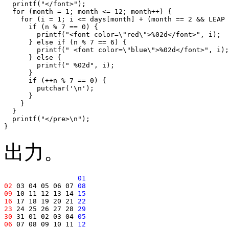
  printf("</font>");

  for (month = 1; month <= 12; month++) {

    for (i = 1; i <= days[month] + (month == 2 && LEAP 
      if (n % 7 == 0) {

        printf("<font color=\"red\">%02d</font>", i);

      } else if (n % 7 == 6) {

        printf(" <font color=\"blue\">%02d</font>", i);

      } else {

        printf(" %02d", i);

      }

      if (++n % 7 == 0) {

        putchar('\n');

      }

    }

  }

  printf("</pre>\n");

出力。
-5 -4 -3 -2 -1 00
01
02
 03 04 05 06 07 
08
09
 10 11 12 13 14 
15
16
 17 18 19 20 21 
22
23
 24 25 26 27 28 
29
30
 31 01 02 03 04 
05
06
 07 08 09 10 11 
12