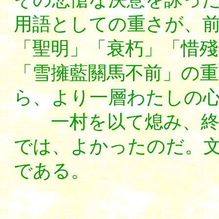
用語としての重さが、
「聖明」「衰朽」「惜殘
「雪擁藍關馬不前」の
ら、より一層わたしの
一村を以て熄み、終焉
では、よかったのだ。
である。