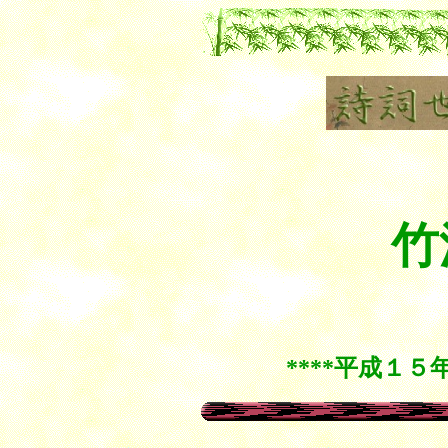
竹
yi YanShu Li
****平成１５