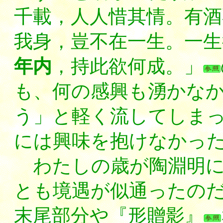
千載，人人惜其情。有酒
我身，豈不在一生。一生
年内
，持此欲何成。」
も、何の感興も湧かな
う」と軽く流してしま
には興味を抱けなかっ
わたしの歳が陶淵明に
とも境遇が似通ったの
末尾部分や『形贈影』