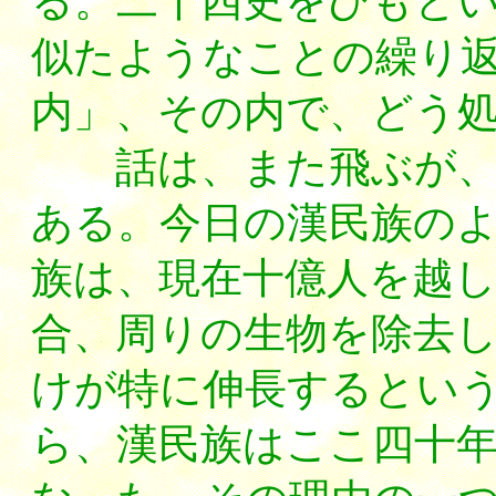
る。二十四史をひもと
似たようなことの繰り
内」、その内で、どう
話は、また飛ぶが、こ
ある。今日の漢民族の
族は、現在十億人を越
合、周りの生物を除去
けが特に伸長するとい
ら、漢民族はここ四十