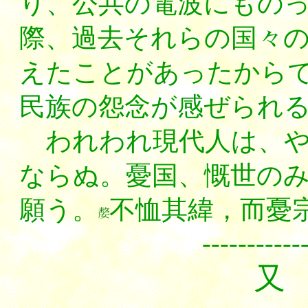
り、公共の電波にもの
際、過去それらの国々
えたことがあったから
民族の怨念が感ぜられ
われわれ現代人は、や
ならぬ。憂国、慨世の
願う。
不恤其緯，而憂
-------------
又