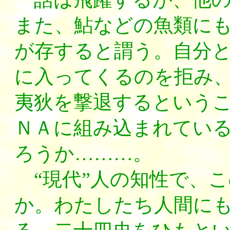
また、鮎などの魚類に
が存すると謂う。自分
に入ってくるのを拒み
夷狄を撃退するという
ＮＡに組み込まれてい
ろうか………。
“現代”人の知性で、
か。わたしたち人間に