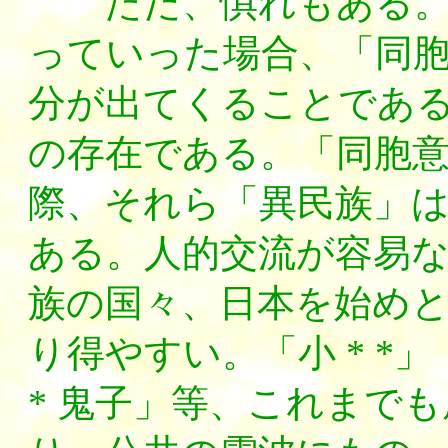
ただ、惧れもある。そ
っていった場合、「同
分が出てくることであ
の存在である。「同胞
際、それら「異民族」
ある。人的交流が容易
族の国々、日本を始め
り得やすい。「小 * *」
* 鬼子」等、これまで