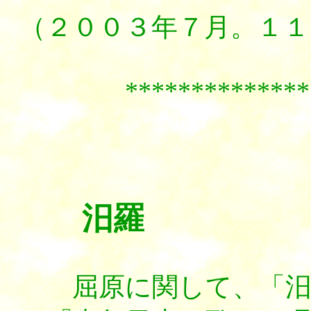
（２００３年７月。１１
****************
汨羅
屈原に関して、「汨羅