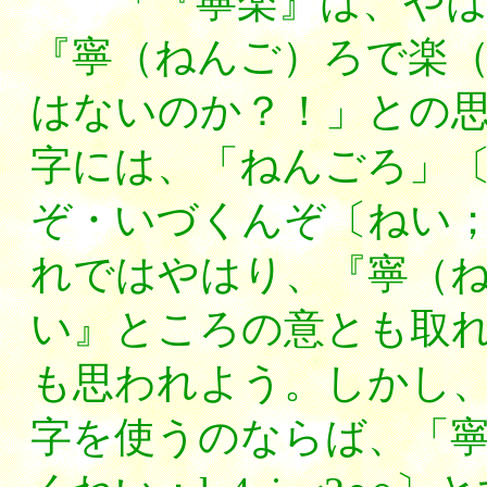
「『寧楽』は、やはり
『寧（ねんご）ろで楽
はないのか？！」との
字には、「ねんごろ」〔ね
ぞ・いづくんぞ〔ねい；n
れではやはり、『寧（
い』ところの意とも取
も思われよう。しかし
字を使うのならば、「