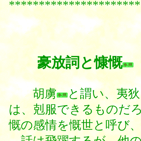
**********************
豪放詞と慷慨
胡虜
と謂い、夷狄
は、剋服できるものだ
慨の感情を慨世と呼び
話は飛躍するが、他の