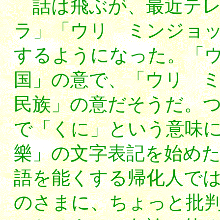
話は飛ぶが、最近テレ
ラ」「ウリ ミンジョ
するようになった。「
国」の意で、「ウリ 
民族」の意だそうだ。
で「くに」という意味
樂」の文字表記を始め
語を能くする帰化人で
のさまに、ちょっと批