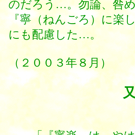
のだろう…。勿論、咎
『寧（ねんごろ）に楽
にも配慮した…。
（２００３年８月）