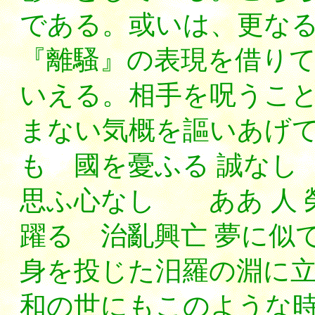
である。或いは、更な
『離騷』の表現を借り
いえる。相手を呪うこ
まない気概を謳いあげて
も 國を憂ふる 誠なし
思ふ心なし ああ 人 
躍る 治亂興亡 夢に似
身を投じた汨羅の淵に
和の世にもこのような