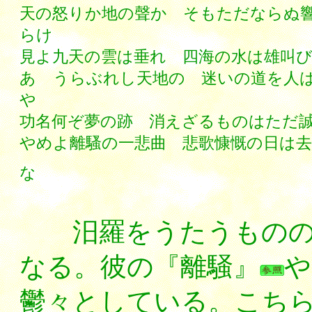
天の怒りか地の聲か そもただならぬ
らけ
見よ九天の雲は垂れ 四海の水は雄叫
あゝうらぶれし天地の 迷いの道を人
や
功名何ぞ夢の跡 消えざるものはただ
やめよ離騷の一悲曲 悲歌慷慨の日は
な
----------
汨羅をうたうものの
なる。彼の『離騒』
や
鬱々としている。こち