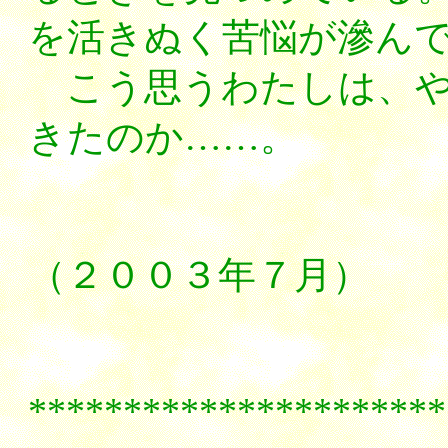
を活きぬく苦悩が滲ん
こう思うわたしは、や
きたのか……。
（２００３年７月）
**********************