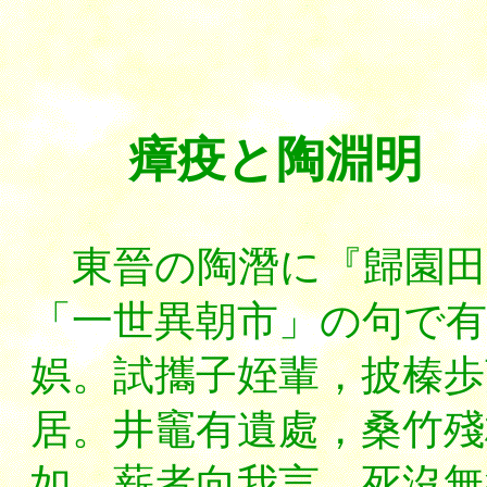
瘴疫と
陶淵明
東晉の陶潛に『歸園田
「一世異朝市」の句で有
娯。試攜子姪輩，披榛歩
居。井竈有遺處，桑竹殘
如。薪者向我言，死沒無