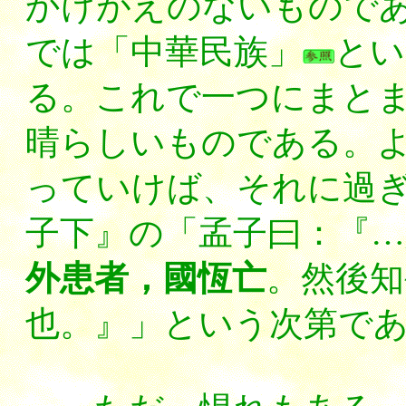
かけがえのないもので
では「中華民族」
とい
る。これで一つにまと
晴らしいものである。
っていけば、それに過
子下』の「孟子曰：『…
外患者，國恆亡
。然後知
也。』」という次第で