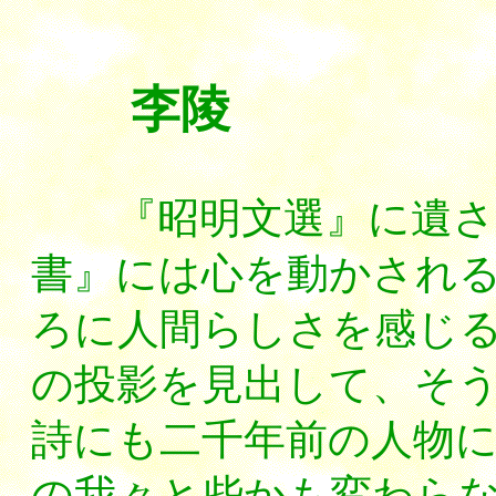
李陵
『昭明文選』に遺さ
書』には心を動かされ
ろに人間らしさを感じ
の投影を見出して、そ
詩にも二千年前の人物
の我々と些かも変わら