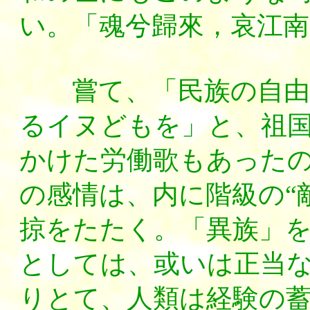
い。「魂兮歸來，哀江南
嘗て、「民族の自由を
るイヌどもを」と、祖
かけた労働歌もあった
の感情は、内に階級の“
掠をたたく。「異族」
としては、或いは正当
りとて、人類は経験の