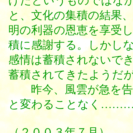
げたというものではな
と、文化の集積の結果
明の利器の恩恵を享受
積に感謝する。しかし
感情は蓄積されないで
蓄積されてきたようだ
昨今、風雲が急を告げ
と変わることなく……
（２００３年７月）