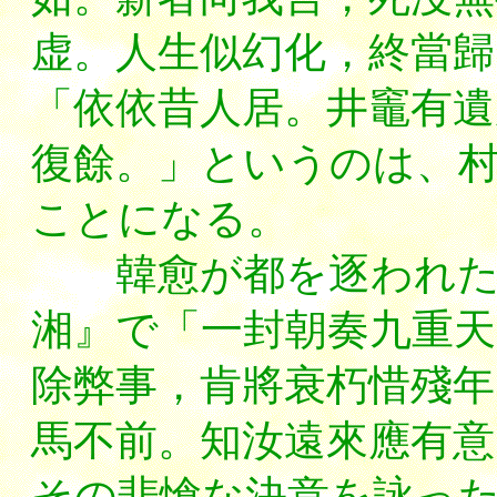
虚。人生似幻化，終當歸
「依依昔人居。井竈有遺
復餘。」というのは、
ことになる。
韓愈が都を逐われたと
湘』で「一封朝奏九重天
除弊事，肯將衰朽惜殘年
馬不前。知汝遠來應有意
その悲愴な決意を詠っ