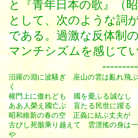
と『青年日本の歌』（昭
として、次のような詞
である。過激な反体制
マンチシズムを感じて
-------------------
汨羅の淵に波騷ぎ 巫山の雲は亂れ飛
く
權門上に傲れども 國を憂ふる誠なし
ああ人榮え國亡ぶ 盲たる民世に躍る
昭和維新の春の空 正義に結ぶ丈夫が 
古びし死骸乘り越えて 雲漂搖の身は
や