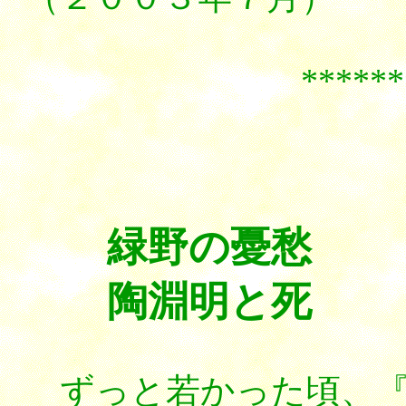
**************
緑野の憂愁
陶淵明と死
ずっと若かった頃、『