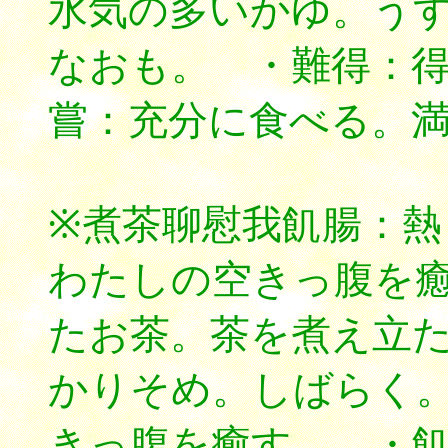
水気の多いかゆ。う
なおも。 ・難得：
嘗：充分に食べる。
※煮茶聊慰我飢腸：
わたしの空きっ腹を
たお茶。茶を煮え立
かりそめ。しばらく
きっ腹を癒す。 ・