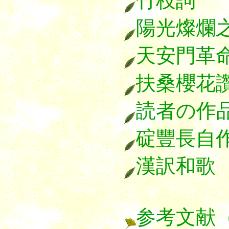
竹枝詞
陽光燦爛
天安門革
扶桑櫻花
読者の作
碇豐長自
漢訳和歌
参考文献