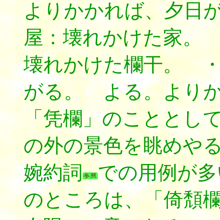
よりかかれば、夕日
屋：壊れかけた家。
壊れかけた欄干。 
がる。 よる。より
「凭欄」のこととし
の外の景色を眺めや
婉約詞
での用例が多
のところは、「倚頽