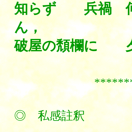
知らず 兵禍 
ん，
破屋の頽欄に 
******
◎ 私感註釈