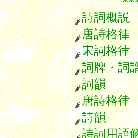
******
詩詞概説
唐詩格律
宋詞格律
詞牌・詞
詞韻
唐詩格律
詩韻
詩詞用語