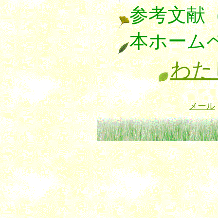
参考文献
本ホーム
わた
メール