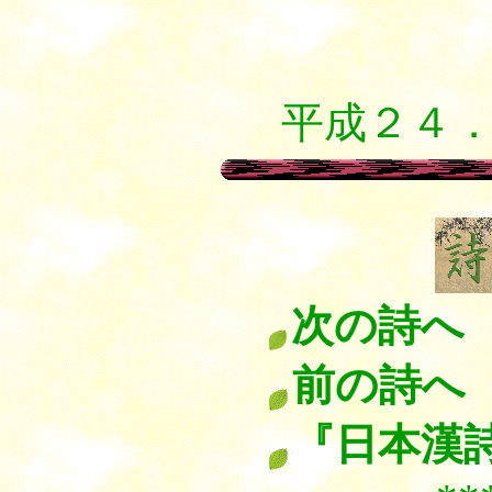
６．
９
平成２４
次の詩へ
前の詩へ
『日本漢