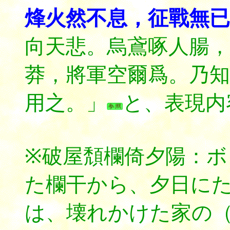
烽火然不息，征戰無已
向天悲。烏鳶啄人腸，
莽，將軍空爾爲。乃知
用之。」
と、表現内
※破屋頽欄倚夕陽：
た欄干から、夕日に
は、壊れかけた家の