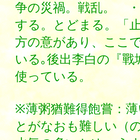
争の災禍。戦乱。 
する。とどまる。「
方の意があり、ここで
いる｡後出李白の『戰
使っている。
※薄粥猶難得飽嘗：
とがなおも難しい（