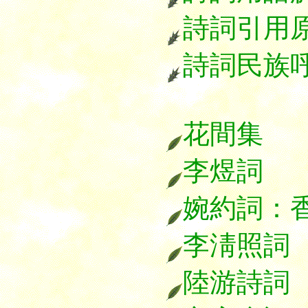
詩詞引用
詩詞民族
花間集
李煜詞
婉約詞：
李淸照詞
陸游詩詞