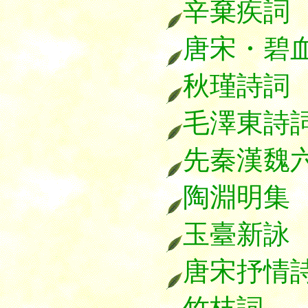
辛棄疾詞
唐宋・碧
秋瑾詩詞
毛澤東詩
先秦漢魏
陶淵明集
玉臺新詠
唐宋抒情