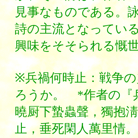
見事なものである。
詩の主流となってい
興味をそそられる慨
※兵禍何時止：戦争
ろうか。 *作者の『
曉厨下蟄蟲聲，獨抱淸
止，垂死閑人萬里情。