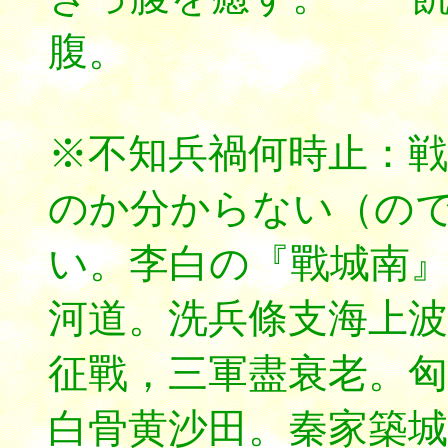
腹。
※不知兵禍何時止：
のか分からない（の
い。李白の『戰城南
河道。洗兵條支海上波
征戰，三軍盡衰老。匈
白骨黄沙田。秦家築城