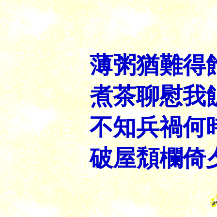
河
薄粥猶難得
煮茶聊慰我
不知兵禍何
破屋頽欄倚