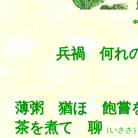
兵禍 何れ
薄粥 猶ほ 飽嘗
茶を煮て 聊
（いささ