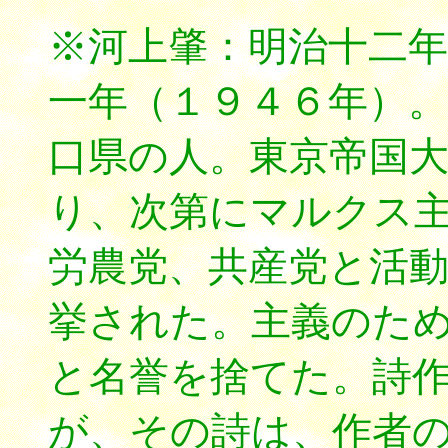
※河上肇：明治十二年
一年（１９４６年）
口県の人。東京帝国
り、次第にマルクス
労農党、共産党と活
挙された。主義のた
と名誉を捨てた。詩
が、その詩は、作者