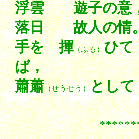
浮雲 遊子の意
落日 故人の情
手を 揮
ひ
（ふる）
ば，
蕭蕭
として
（せうせう）
******