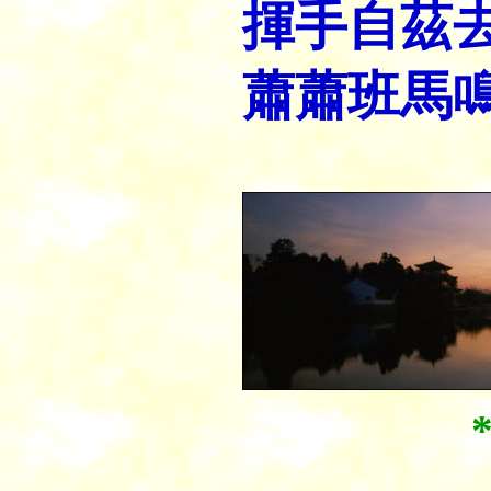
揮手自茲
蕭蕭班馬