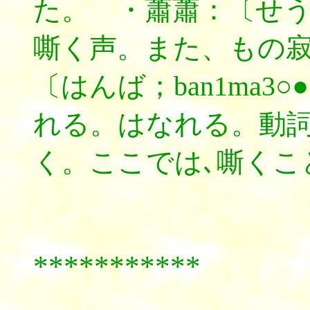
た。 ・蕭蕭：〔せうせう
嘶く声。また、もの
〔はんば；ban1ma
れる。はなれる。動
く。ここでは､嘶くこ
***********