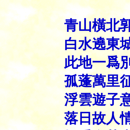
青山橫北
白水遶東
此地一爲
孤蓬萬里
浮雲遊子
落日故人