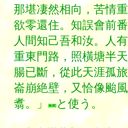
那堪凄然相向，苦情重
欲零還住。知誤會前番
人間知己吾和汝。人
重東門路，照橫塘半天
腸已斷，從此天涯孤旅
崙崩絶壁，又恰像颱風
翥。」
と使う。