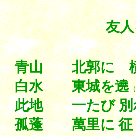
友人
青山 北郭に 
白水 東城を遶
此地 一たび 別
孤蓬 萬里に 征