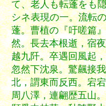
て、老人も転蓬をも
シネ表現の一。流転
蓬。曹植の『吁嗟篇
然。長去本根逝，宿夜
越九阡。卒遇回風起，
忽然下沈泉。驚飆接我
北，謂東而反西。宕宕
周八澤，連翩歴五山。