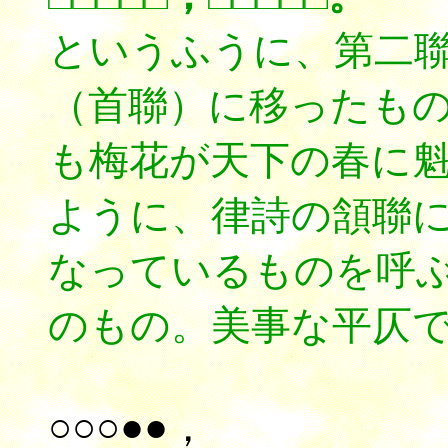
というふうに、第二
（首聯）に移ったも
も梅花が天下の春に
ように、律詩の頷聯
なっているものを呼
のもの。美事な平仄
○○○●●，