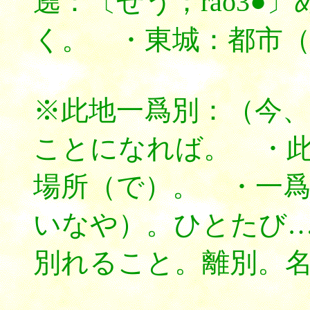
遶：〔ぜう；rao3●
く。 ・東城：都市
※此地一爲別：（今
ことになれば。 ・
場所（で）。 ・一
いなや）。ひとたび
別れること。離別。