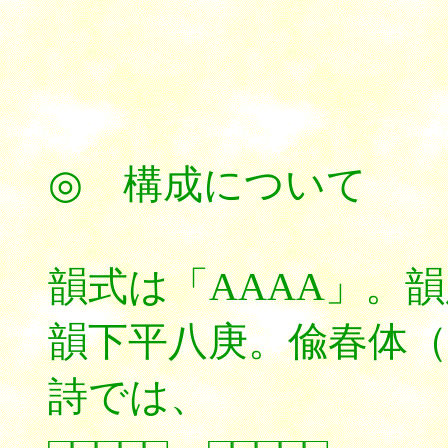
◎ 構成について
韻式は「AAAA」。
韻下平八庚。偸春体（
詩では、