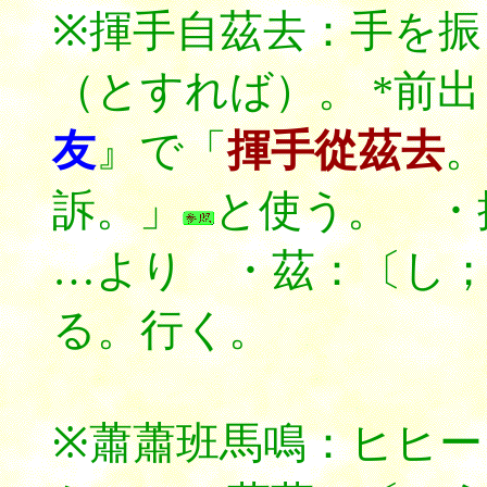
※揮手自茲去：手を
（とすれば）。 *
前出
友
』で「
揮手從茲去
訴。」
と使う。 ・
…より ・茲：〔し；
る。行く。
※蕭蕭班馬鳴：ヒヒ