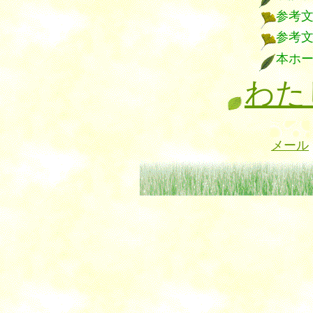
参考
参考
本ホ
わた
メール