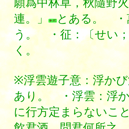
願爲中林草，秋隨野火
連。」
とある。 ・
う。 ・征：〔せい；z
く。
※浮雲遊子意：浮か
あり。 ・浮雲：浮
に行方定まらないこ
飮君酒，問君何所之。