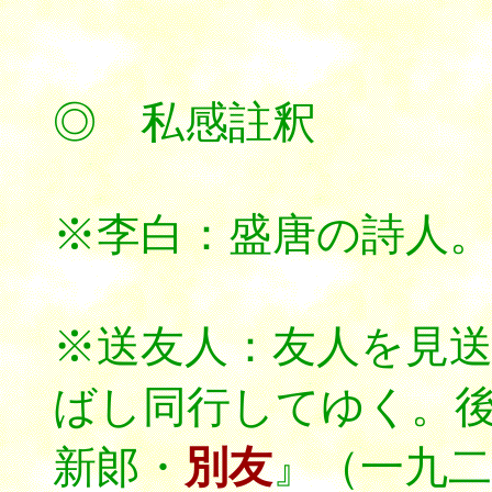
◎ 私感註釈
※李白：盛唐の詩人
※送友人：友人を見
ばし同行してゆく。
新郞・
別友
』（一九