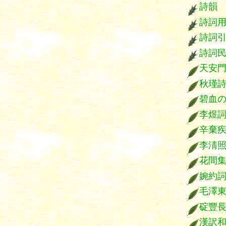
詩韻
詩詞
詩詞
詩詞
天安
秋瑾
碧血
李煜
辛棄
李淸
花間
婉約
毛澤
碇豐
漢訳