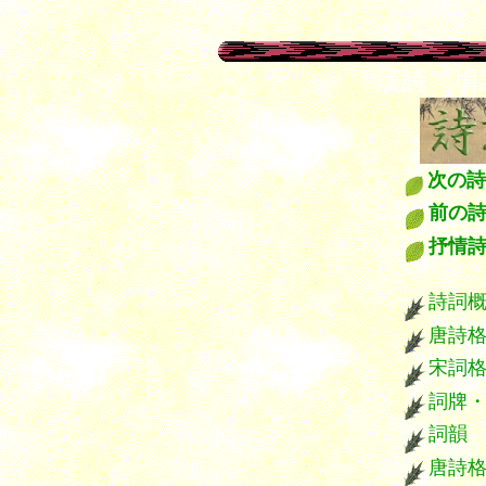
１
漢詩 
次の詩
前の
抒情
****
詩詞
唐詩
宋詞
詞牌
詞韻
唐詩