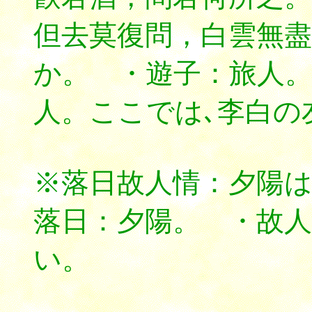
但去莫復問，白雲無盡
か。 ・遊子：旅人
人。ここでは､李白の
※落日故人情：夕陽
落日：夕陽。 ・故
い。