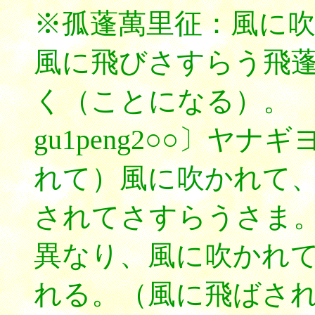
※孤蓬萬里征：風に
風に飛びさすらう飛
く（ことになる）。
gu1peng2○○〕ヤ
れて）風に吹かれて
されてさすらうさま
異なり、風に吹かれ
れる。（風に飛ばさ