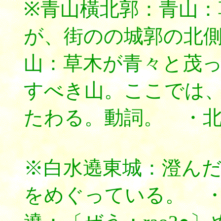
※青山橫北郭：青山：
が、街のの城郭の北
山：草木が青々と茂
すべき山。ここでは
たわる。動詞。 ・
※白水遶東城：澄ん
をめぐっている。 