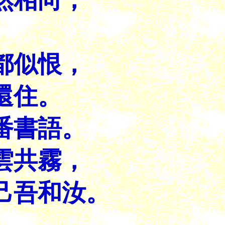
。
都似恨，
還住。
番書語。
雲共霧，
己吾和汝。