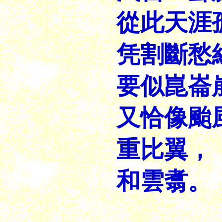
從此天涯
凭割斷愁
要似崑崙
又恰像颱
重比翼，
和雲翥。