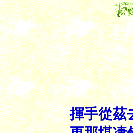
揮手從茲
更那堪凄