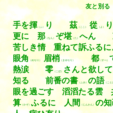
友と別る
手を揮
り 茲
從
（ふ）
（ここ）
（よ）
更に 那
ぞ堪
へん 
（なん）
（た）
苦しき情 重ねて訴ふるに
眼角
眉梢
都
（めぢり）
（まゆぢり）
（すべ）
熱涙 零
さんと欲して
（こぼ）
知る 前番の書
の語
（ふみ）
（こと
眼を過ごす 滔滔たる雲 
算
ふるに 人間
の
（かぞ）
（じんかん）