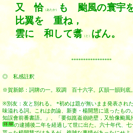
又 恰
も 颱風の寰宇
（あたか）
比翼を 重ね，
雲に 和して翥
ばん。
（と）
*****************
◎ 私感註釈
※賀新郞：詞牌の一。双調 百十六字。仄韻一韻到底。韻式は
※別友：友と別れる。 *初めは題が無いまま発表さ
味溢れる詞。これは勿論、新妻・楊開慧に送ったもの
知誤會前番書語。」、「要似崑崙崩絶壁，又恰像颱風
の逮捕後二年を経過して世に出た。六十年代、七
貰った楊開慧ではあるが、複雑な事情があったにせよ