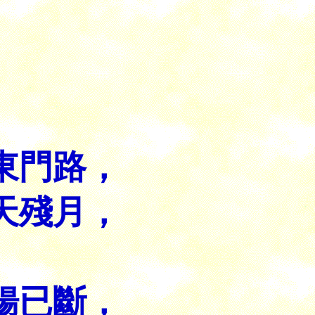
東門路，
天殘月，
。
腸已斷，