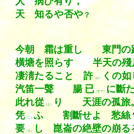
人 病ひ有り，
天 知るや否や
？
今朝 霜は重し 東門の
橫塘を照らす 半天の殘
凄淸たること 許
くの如
（か）
汽笛一聲 腸 已
に斷
（すで）
此れ從
り 天涯の孤旅
（よ）
凭
ふ 割斷せよ 愁絲 
（こ）
要
し 崑崙の絶壁の崩る
（も）