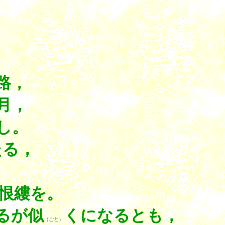
路，
月，
し。
たる，
。
恨縷を。
るが似
くになるとも，
（ごと）