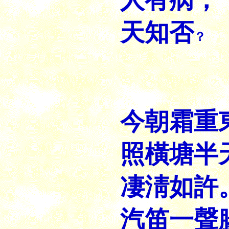
天知否
？
今朝霜重
照橫塘半
凄淸如許
汽笛一聲