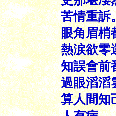
苦情重訴
眼角眉梢
熱涙欲零
知誤會前
過眼滔滔
算人間知
人有病，