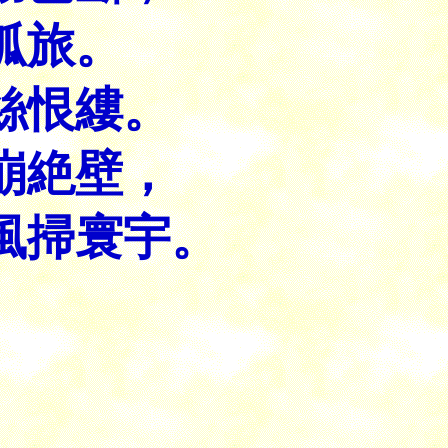
孤旅。
絲恨縷。
崩絶壁，
風掃寰宇。