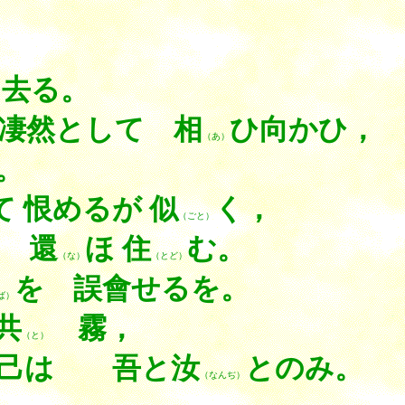
り去る。
凄然として 相
ひ向かひ，
（あ）
。
て 恨めるが 似
く，
（ごと）
 還
ほ 住
む。
（な）
（とど）
を 誤會せるを。
ば）
共
霧，
（と）
知己は 吾と
汝
とのみ。
（なんぢ）