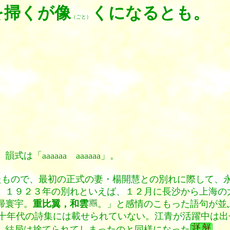
を掃くが像
くになるとも。
（ごと）
「aaaaaa aaaaaa」。
れたもので、最初の正式の妻・楊開慧との別れに際して、
。１９２３年の別れといえば、１２月に長沙から上海の
掃寰宇。
重比翼，和雲
。」と感情のこもった語句が並
十年代の詩集には載せられていない。江青が活躍中は出
、結局は捨てられてしまったのと同様になった
。