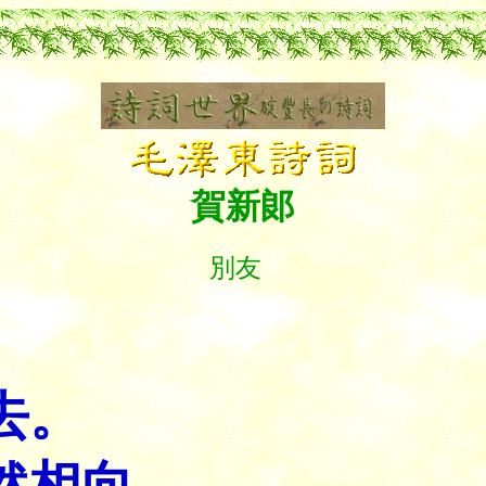
賀新郞
別友
去。
然相向，