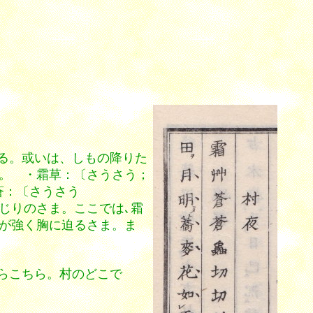
る。或いは、しもの降りた
。 ・霜草：〔さうさう；
蒼蒼：〔さうさう
交じりのさま。ここでは､霜
情が強く胸に迫るさま。ま
らこちら。村のどこで