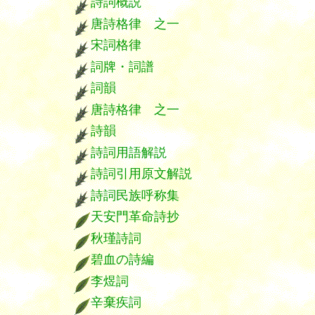
詩詞概説
唐詩格律 之一
宋詞格律
詞牌・詞譜
詞韻
唐詩格律 之一
詩韻
詩詞用語解説
詩詞引用原文解説
詩詞民族呼称集
天安門革命詩抄
秋瑾詩詞
碧血の詩編
李煜詞
辛棄疾詞