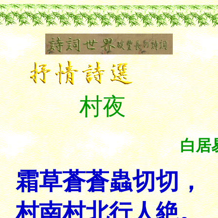
村夜
白居
霜草蒼蒼蟲切切，
村南村北行人絶。