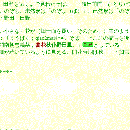
、田野を遠くまで見わたせば。 ・獨出前門：ひとりだ
。のぞむ。未然形は「のぞま（ば）」、已然形は「のぞ
・野田：田野。
い小さな）花が（畑一面を覆い、そのため、）雪のよう
けうばく；qiao2mai4○●〕そば。 *ここの描写
問南朝忠義墓，
蕎花
秋仆野田風
。」
としている。 
畑が続いているように見える。開花時期は秋。 ・如雪
**