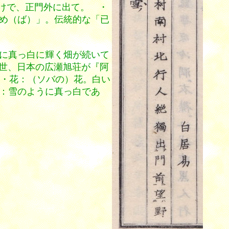
けで、正門外に出て。 ・
め（ば）」。伝統的な「已
に真っ白に輝く畑が続いて
を後世、日本の広瀬旭荘が『阿
・花：（ソバの）花。白い
：雪のように真っ白であ