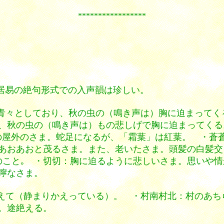
*****************
白居易の絶句形式での入声韻は珍しい。
青々としており、秋の虫の（鳴き声は）胸に迫まってく
、秋の虫の（鳴き声は）もの悲しげで胸に迫まってくる
晩秋初冬の屋外のさま。蛇足になるが、「霜葉」は紅葉。 ・
。草木があおあおと茂るさま。また、老いたさま。頭髪の白髪
のこと｡ ・切切：胸に迫るように悲しいさま。思いや
嚀なさま。
えて（静まりかえっている）。 ・村南村北：村のあち
。途絶える。