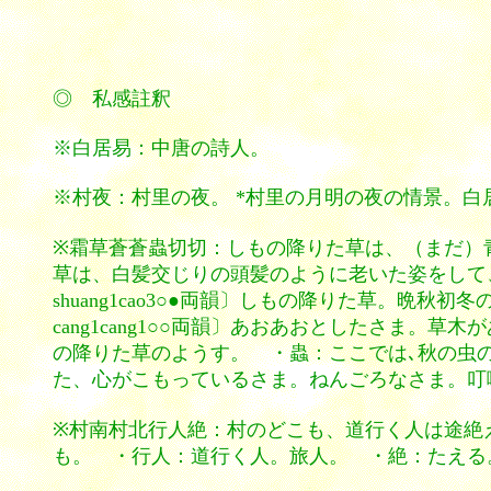
◎ 私感註釈
※白居易：中唐の詩人。
※村夜：村里の夜。 *村里の月明の夜の情景。
※霜草蒼蒼蟲切切：しもの降りた草は、（まだ）
草は、白髪交じりの頭髪のように老いた姿をして
shuang1cao3○●両韻〕しもの降りた草。
cang1cang1○○両韻〕あおあおとしたさま
の降りた草のようす。 ・蟲：ここでは､秋の虫
た、心がこもっているさま。ねんごろなさま。叮
※村南村北行人絶：村のどこも、道行く人は途絶
も。 ・行人：道行く人。旅人。 ・絶：たえる