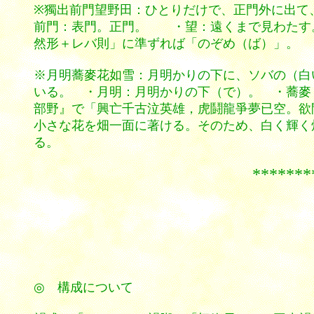
※獨出前門望野田：ひとりだけで、正門外に出て
前門：表門。正門。 ・望：遠くまで見わたす
然形＋レバ則」に準ずれば「のぞめ（ば）」。 
※月明蕎麥花如雪：月明かりの下に、ソバの（白
いる。 ・月明：月明かりの下（で）。 ・蕎麥：〔
部野』で「興亡千古泣英雄，虎鬪龍爭夢已空。欲
小さな花を畑一面に著ける。そのため、白く輝く
る。
*********
◎ 構成について