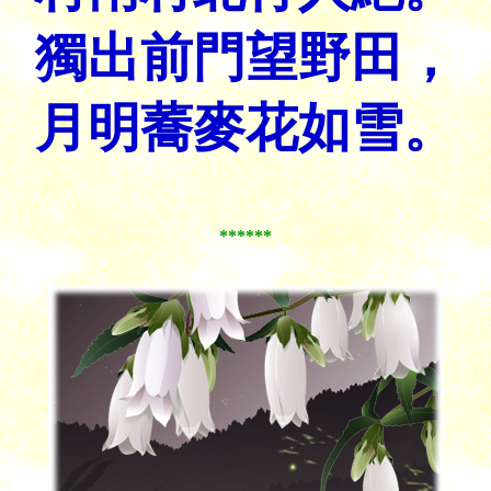
獨出前門望野田，
月明蕎麥花如雪。
******