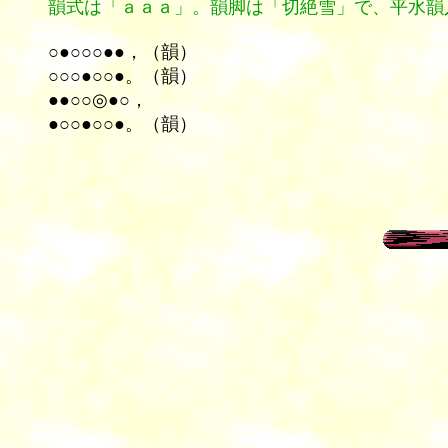
韻式は「ａａａ」。韻脚は「切絶雪」で、平水韻
○●○○○●●，（韻）
○○○●○○●。（韻）
●●○○◎●○，
●○○●○○●。（韻）