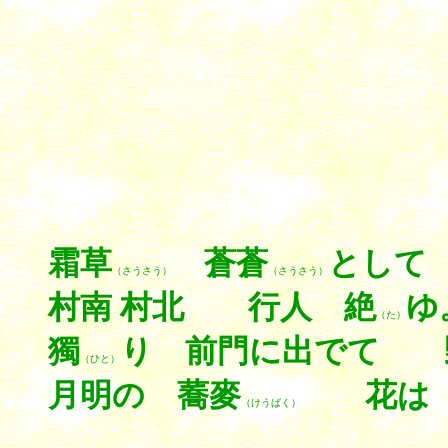
霜草
蒼蒼
として
（さうさう）
（さうさう）
村南 村北 行人 絶
ゆ
（た）
獨
り 前門に出でて 
（ひと）
月明の 蕎麥
花は 
（けうばく）