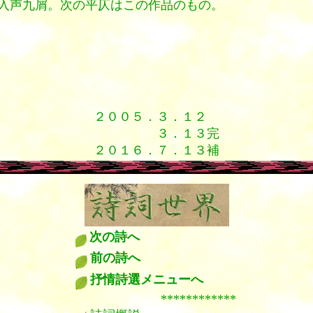
入声九屑。次の平仄はこの作品のもの。
２００５．３．１２
３．１３完
２０１６．７．１３補
漢詩 填詞 詩餘 詩余
次の詩へ
前の詩へ
抒情詩選メニューへ
************