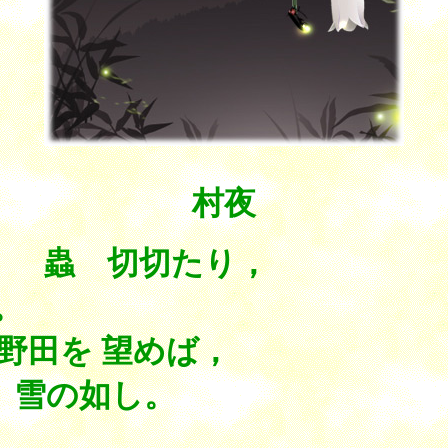
村夜
 蟲 切切たり，
。
野田を 望めば，
雪の如し。