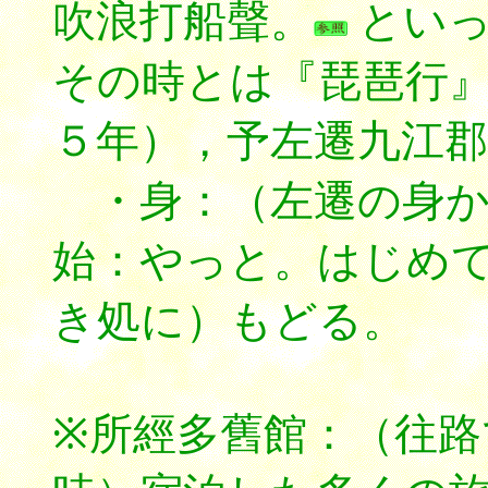
吹浪打船聲。
といっ
その時とは『琵琶行
５年），予左遷九江郡
・身：（左遷の身か
始：やっと。はじめ
き処に）もどる。
※所經多舊館：（往路