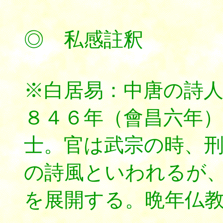
◎ 私感註釈
※白居易：中唐の詩
８４６年（會昌六年
士。官は武宗の時、
の詩風といわれるが
を展開する。晩年仏