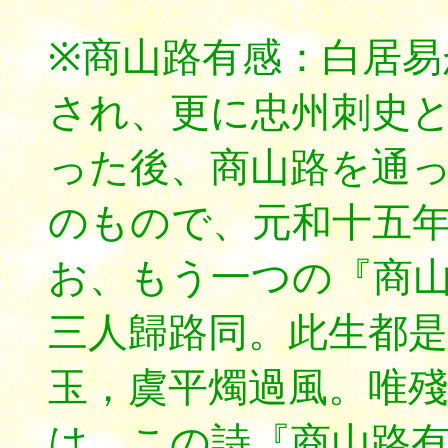
※商山路有感：白居易
され、更に忠州刺史
った後、商山路を通
のもので、元和十五
お、もう一つの『商
三人歸路同。此生都是
玉，虞平燭過風。唯殘
は、この詩『商山路