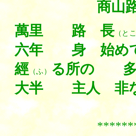
商山路
萬里 路 長
（と
六年 身 始めて
經
る所の 多
（ふ）
大半 主人 非
******