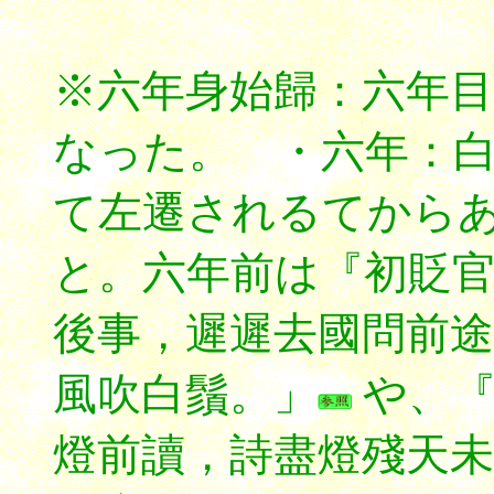
※六年身始歸：六年
なった。 ・六年：
て左遷されるてから
と。六年前は『初貶
後事，遲遲去國問前途
風吹白鬚。」
や、『
燈前讀，詩盡燈殘天未