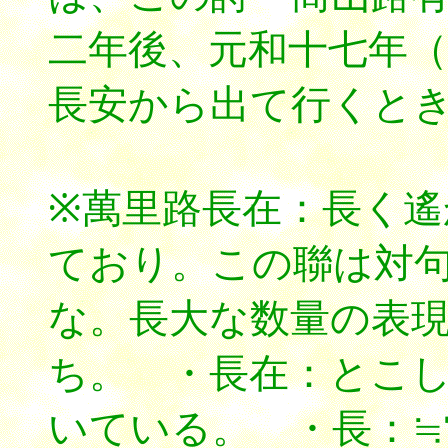
二年後、元和十七年
長安から出て行くと
※萬里路長在：長く
ており。この聯は対
な。長大な数量の表
ち。 ・長在：とこ
いている。 ・長：≒