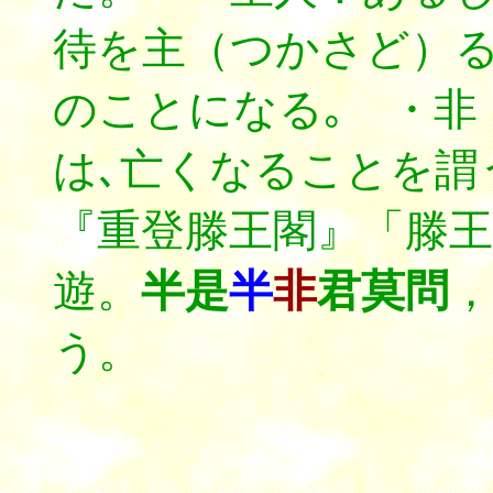
待を主（つかさど）る
のことになる｡ ・非
は､亡くなることを謂
『重登滕王閣』「滕王
遊。
半是
半
非
君莫問
，
う。
*****