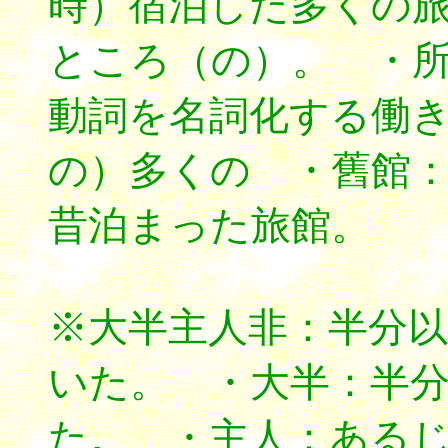
時）宿泊した多くの
ところ（の）。 ・
動詞を名詞化する働
の）多くの ・舊館
昔泊まった旅館。
※大半主人非：半分
いた。 ・大半：半
た。 ・主人：ある