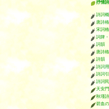
抒情
****
詩詞
唐詩
宋詞
詞牌
詞韻
唐詩
詩韻
詩詞
詩詞
詩詞
天安
秋瑾
碧血