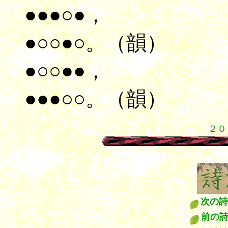
●●●○●，
●○○●○。（韻）
●○○●●，
●●●○○。（韻）
２０
漢詩 
次の詩
前の