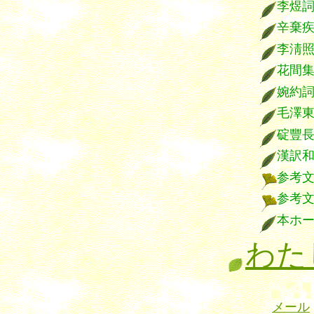
李煜
辛棄
李淸
花間
婉約
毛澤
碇豐
漢訳
参考
参考
本ホ
わた
メール