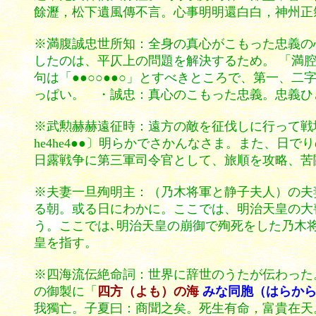
餘瀝，松下遺風傳不言。心事明明還白白，神州正
※満腹誠忠世所知：全身の真心がこもった忠義の
したのは、平仄上の問題を解決するため。 「満腔
句は「●●○○●●○」とすべきところで、第一、
っぱい。 ・誠忠：真心のこもった忠義。忠義ひ
※武勲赫赫遠征時：遠方の敵を征伐しに行って戦
he4he4●●〕明らかでさかんなさま。また、
日露戦争に第三軍司令官として、旅順を攻略、苦
※夫妻一旦殉明主：（乃木将軍と静子夫人）の夫
る朝。或る日にわかに。ここでは、明治天皇の大喪
う。ここでは､明治天皇の崩御で殉死をした乃木
皇を指す。
※四海流伝絶命詞：世界に辞世のうたが伝わった
の御製に「
四方（よも）の海
みな同胞（はらか
我獨亡。子夏曰：商聞之矣。死生有命，富貴在天