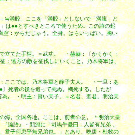
：≒満腔。ここを「満腔」としないで「満腹」と
●」は●●とすべきところで使うため。この詩の起
・満腔：からだじゅう。全身。はらいっぱい。胸い
で立てた手柄。＝武功。 ・赫赫：〔かくかく；
・遠征：遠方の敵を征伐しにいくこと。乃木将軍は、
：ここでは、乃木将軍と静子夫人。 ・一旦：あ
；●〕死者の後を追って死ぬ。殉死する。したが
行為｡ ・明主：賢い天子。＝名君、聖君。明治天
の海。全国各地。ここは、前者の意。 ＊明治天皇
、『論語』・顔淵に「司馬牛憂曰：人皆有兄弟，
。君子何患乎無兄弟也。」とあり、晩唐・杜牧の