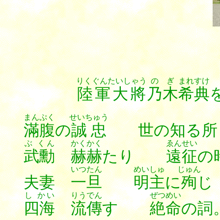
りくぐんたいしゃう
のぎ
まれすけ
陸軍大將
乃木
希典
まんぷく
せいちゅう
滿腹
の
誠忠
世の知る所
ぶ くん
かくかく
ゑんせい
武勳
赫赫
たり
遠征
の
いつたん
めいしゅ
じゅん
夫妻
一旦
明主
に
殉
じ
し かい
りうでん
ぜつめい
四海
流傳
す
絶命
の詞