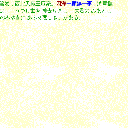
簾卷，西北天宛玉厄豪。
四海
一家無一事
，將軍攜
：「うつし世を 神去りましゝ 大君の みあとし
日のみゆきに あふぞ悲しき」がある。