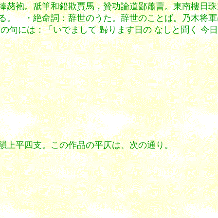
捧赭袍。舐筆和鉛欺賈馬，贊功論道鄙蕭曹。東南樓日珠
る。 ・絶命詞：辞世のうた。辞世のことば。乃木将軍は
の句には：「いでまして 歸ります日の なしと聞く 今
韻上平四支。この作品の平仄は、次の通り。