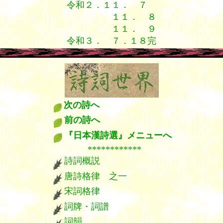
令和２．１１． ７
１１． ８
１１． ９
令和３． ７．１８完
次の詩へ
前の詩へ
『日本漢詩選』メニューへ
************
詩詞概説
唐詩格律 之一
宋詞格律
詞牌・詞譜
詞韻