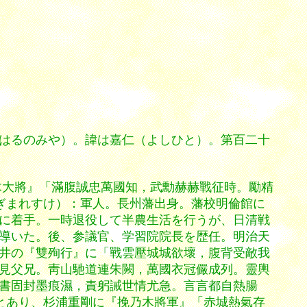
はるのみや）。諱は嘉仁（よしひと）。第百二十
木大將』「滿腹誠忠萬國知，武勳赫赫戰征時。勵精
ぎまれすけ）：軍人。長州藩出身。藩校明倫館に
に着手。一時退役して半農生活を行うが、日清戦
導いた。後、参議官、学習院院長を歴任。明治天
井の『雙殉行』に「戰雲壓城城欲壞，腹背受敵我
見父兄。靑山馳道連朱闕，萬國衣冠儼成列。靈輿
書固封墨痕濕，責躬誡世情尤急。言言都自熱腸
とあり、杉浦重剛に『挽乃木將軍』「赤城熱氣存