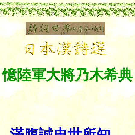
憶陸軍大將乃木希典
滿腹誠忠世所知，