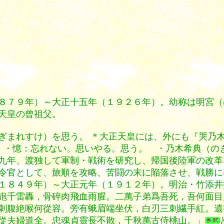
８７９年）～大正十五年（１９２６年）。幼称は明宮（
天皇の曾祖父。
ぎまれすけ）を思う。 ＊大正天皇には、外にも『哭乃
 ・憶：忘れない。思いやる。思う。 ・乃木希典（の
九年、渡独して軍制・戦術を研究し、帰国後陸軍の改革
令官として、旅順を攻略、苦闘の末に陥落させ、戦勝に
１８４９年）～大正元年（１９１２年）。明治・竹添井
砲千雷轟，骨碎肉飛血雨腥。二萬子弟爲吾死，吾何面目
刺腹絶喉何從容。旁有蛾眉端坐伏，白刃三刺繊手紅。遺
從夫婦道全。忠魂貞靈長不散，千秋萬古侍桃山。」