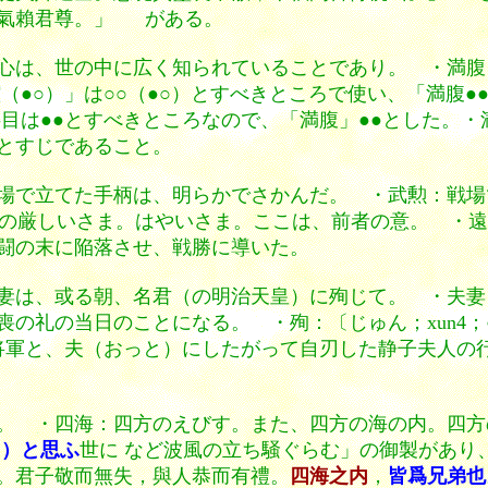
氣賴君尊。」
がある。
心は、世の中に広く知られていることであり。 ・満腹
（●○）」は○○（●○）とすべきところで使い、「満腹●
二字目は●●とすべきところなので、「満腹」●●とした。
とすじであること。
場で立てた手柄は、明らかでさかんだ。 ・武勲：戦場
日でりの厳しいさま。はやいさま。ここは、前者の意。 
闘の末に陥落させ、戦勝に導いた。
妻は、或る朝、名君（の明治天皇）に殉じて。 ・夫妻
の礼の当日のことになる。 ・殉：〔じゅん；xun4
将軍と、夫（おっと）にしたがって自刃した静子夫人の
。 ・四海：四方のえびす。また、四方の海の内。四方
ら）と思ふ
世に など波風の立ち騒ぐらむ」の御製があり
。君子敬而無失，與人恭而有禮。
四海之内
，
皆爲兄弟也