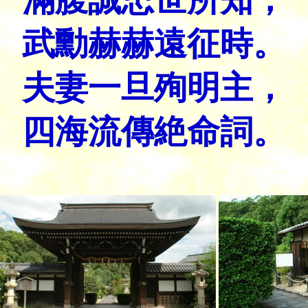
武勳赫赫遠征時。
夫妻一旦殉明主，
四海流傳絶命詞。