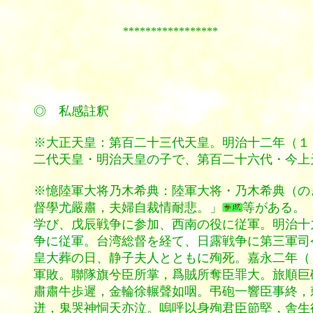
*****************
◎ 私感註釈
※大正天皇：第百二十三代天皇。明治十二年（１
二代天皇・明治天皇の子で、第百二十六代・今上
※憶陸軍大将乃木希典：陸軍大将・乃木希典（の
督學尤嚴肅，夫婦自裁情耐悲。」
等がある。
学び、戊辰戦争に参加、西南の役に従軍。明治十
争に従軍。台湾総督を経て、日露戦争に第三軍司
皇大葬の日、静子夫人とともに殉死。嘉永二年（
軍敗。聯隊旗兮臣所掌，爲賊所奪臣罪大。旅順巨
肅肅牛歩遲，金輪徐輾聲如咽。弔砲一響臣事終，
迸，鬼哭神恫天亦泣。嗚呼以身殉君臣節堅，舎生