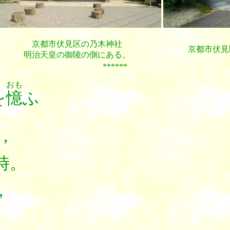
京都市伏見区の乃木神社
京都市伏見区
明治天皇の御陵の側にある。
******
おも
を
憶
，
時。
，
。