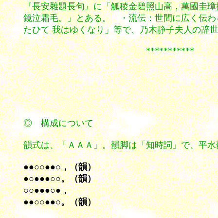
『長安雜題長句』に「觚稜金碧照山高，萬國圭璋
鏡泣霜毛。」とある。 ・流伝：世間に広く伝わ
たひて 我はゆくなり」等で、乃木静子夫人の辞世
***********
◎ 構成について
韻式は、「ＡＡＡ」。韻脚は「知時詞」で、平水
●●○○●●○，（韻）
●○●●●○○。（韻）
○○●●●○●，
●●○○●●○。（韻）