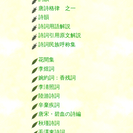
唐詩格律 之一
詩韻
詩詞用語解説
詩詞引用原文解説
詩詞民族呼称集
花間集
李煜詞
婉約詞：香残詞
李淸照詞
陸游詩詞
辛棄疾詞
唐宋・碧血の詩編
秋瑾詩詞
毛澤東詩詞