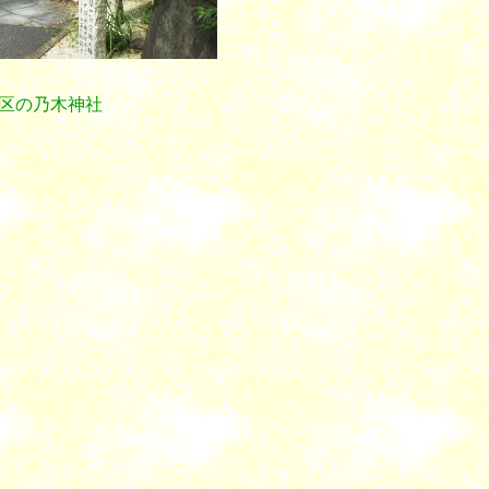
の乃木神社
ふ