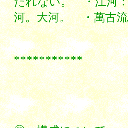
たれない。 ・江河
河。大河。 ・萬古
***********