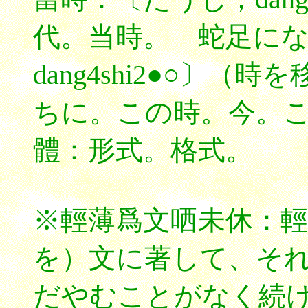
代。当時。 蛇足に
dang4shi2●○〕
ちに。この時。今。
體：形式。格式。
※輕薄爲文哂未休：
を）文に著して、そ
だやむことがなく続