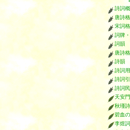
*****
詩詞
唐詩
宋詞
詞牌
詞韻
唐詩
詩韻
詩詞
詩詞
詩詞
天安
秋瑾
碧血
李煜