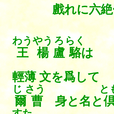
戲れに六絶
わう
やう
ろ
らく
王
楊
盧
駱
は 
輕薄 文を爲し
じ さう
と
爾曹
身と名と
すた