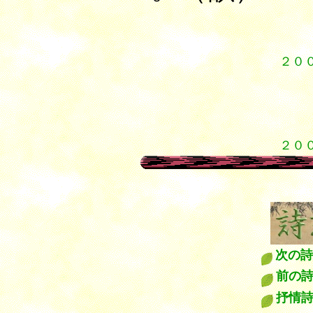
２０
６
７
７
７
２０
次の詩
前の
抒情