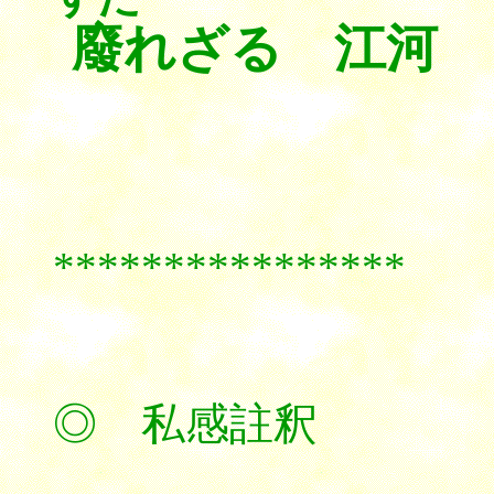
廢
れざる 江河
****************
◎ 私感註釈