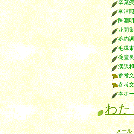
辛棄
李淸
陶淵
花間
婉約
毛澤
碇豐
漢訳
参考
参考
本ホ
わた
メール