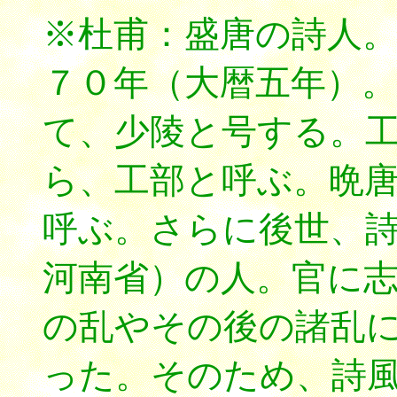
※杜甫：盛唐の詩人
７０年（大暦五年）
て、少陵と号する。
ら、工部と呼ぶ。晩
呼ぶ。さらに後世、
河南省）の人。官に
の乱やその後の諸乱
った。そのため、詩