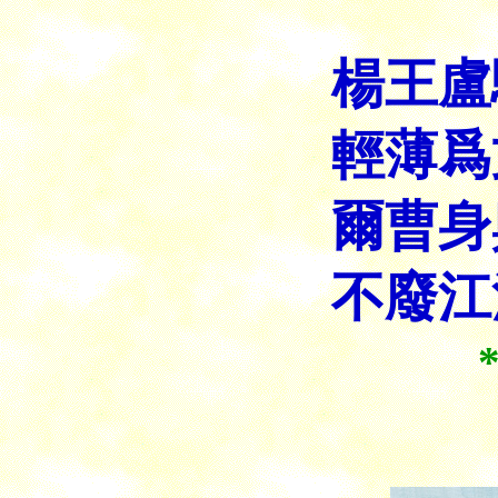
楊王盧
輕薄爲
爾曹身
不廢江