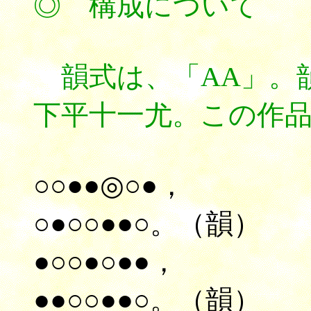
◎ 構成について
韻式は、「AA」。
下平十一尤。この作
○○●●◎○●，
○●○○●●○。（韻）
●○○●○●●，
●●○○●●○。（韻）