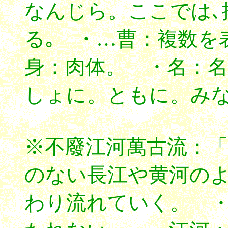
なんじら。ここでは､
る｡ ・…曹：複数を
身：肉体。 ・名：
しょに。ともに。み
※不廢江河萬古流：
のない長江や黄河の
わり流れていく。 