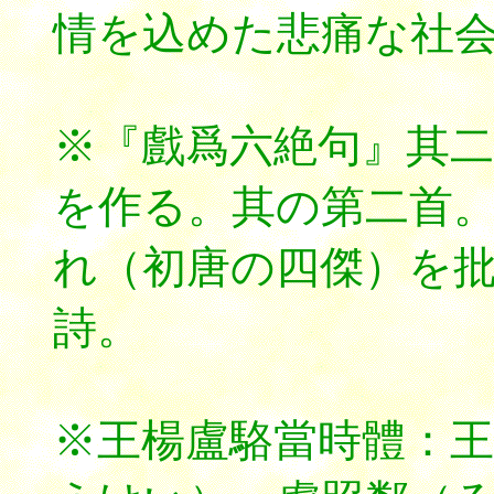
情を込めた悲痛な社
※『戲爲六絶句』其
を作る。其の第二首。
れ（初唐の四傑）を
詩。
※王楊盧駱當時體：