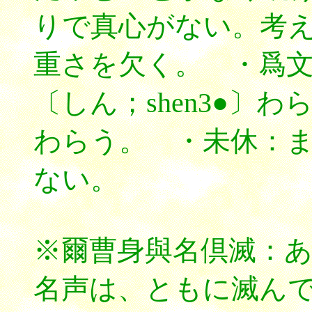
りで真心がない。考
重さを欠く。 ・爲
〔しん；shen3●〕
わらう。 ・未休：
ない。
※爾曹身與名倶滅：
名声は、ともに滅ん