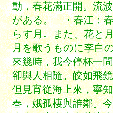
動，春花滿正開。流波
がある。 ・春江：
らす月。また、花と月
月を歌うものに李白
來幾時，我今停杯一問
卻與人相隨。皎如飛鏡
但見宵從海上來，寧知
春，娥孤棲與誰鄰。今