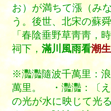
お）が満ちて漲（み
う。後世、北宋の蘇
「春陰垂野草靑靑，時
祠下，
滿川風雨看
潮生
※灩灩隨波千萬里：
萬里。 ・灩灩：〔えんえ
の光が水に映じて光