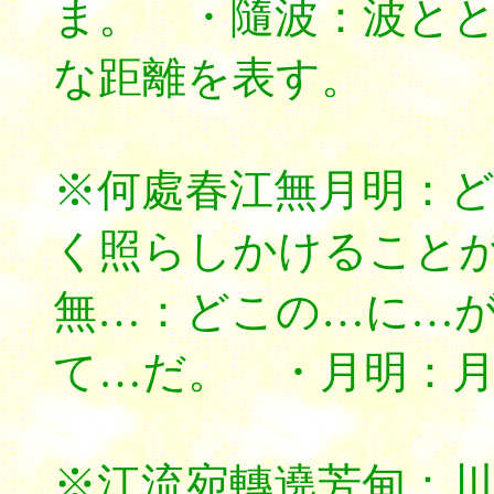
ま。 ・隨波：波と
な距離を表す。
※何處春江無月明：
く照らしかけること
無…：どこの…に…
て…だ。 ・月明：
※江流宛轉遶芳甸：