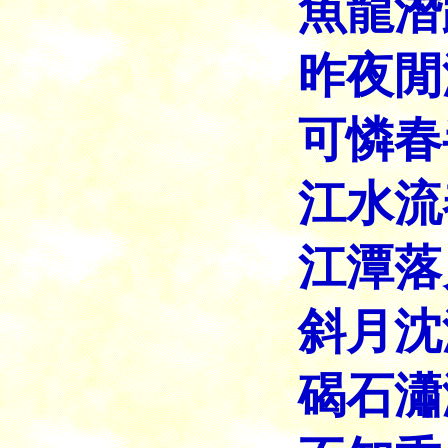
魚龍潛
昨夜閒
可憐春
江水流
江潭落
斜月沈
碣石瀟