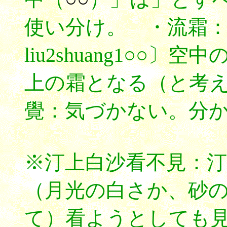
使い分け。 ・流霜
liu2shuang1○○
上の霜となる（と考
覺：気づかない。分
※汀上白沙看不見：
（月光の白さか、砂
て）看ようとしても