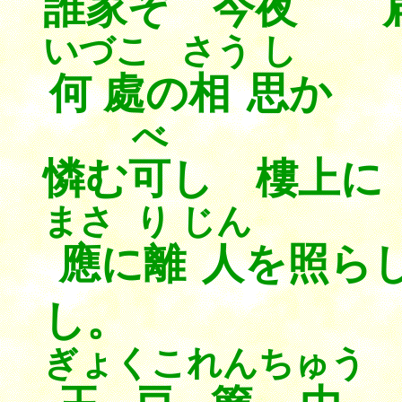
誰家
ぞ 今夜
いづこ
さう し
何處
の
相思
か 
べ
憐む
可
し 樓上
まさ
り じん
應
に
離人
を照ら
し。
ぎょくこ
れんちゅう