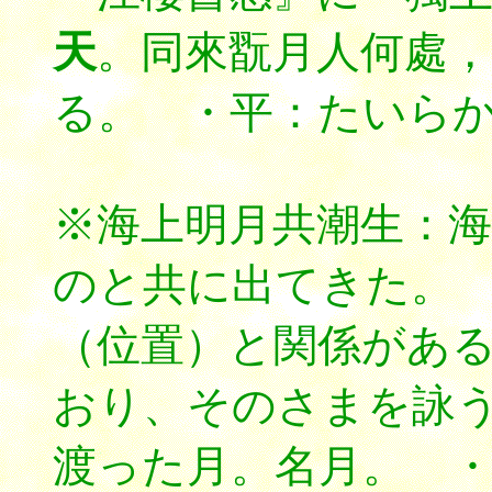
天
。同來翫月人何處，
る。 ・平：たいら
※海上明月共潮生：
のと共に出てきた。 
（位置）と関係があ
おり、そのさまを詠
渡った月。名月。 