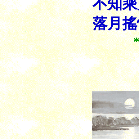
不知乘
落月搖