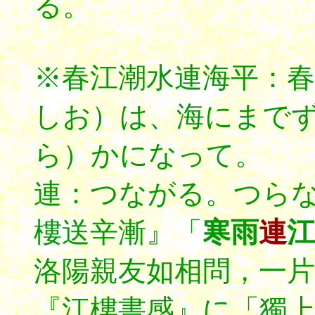
る。
※春江潮水連海平：
しお）は、海にまで
ら）かになって。 
連：つながる。つら
樓送辛漸』「
寒雨
連
江
洛陽親友如相問，一片
『江樓書感』に「獨