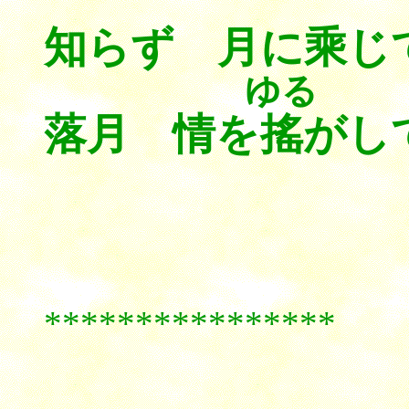
知らず 月に
ゆる
落月 情を
搖
がし
****************