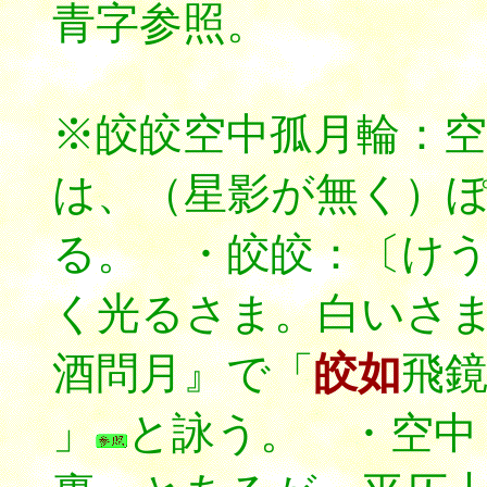
青字参照。
※皎皎空中孤月輪：
は、（星影が無く）
る。 ・皎皎：〔けうけう；
く光るさま。白いさま
酒問月』で「
皎如
飛
」
と詠う。 ・空中