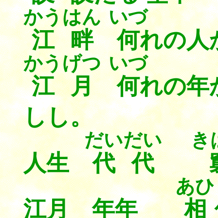
かうはん
いづ
江畔
何
れの人
かうげつ
いづ
江月
何
れの年
しし。
だいだい
き
人生
代代
あひ
江月 年年
相