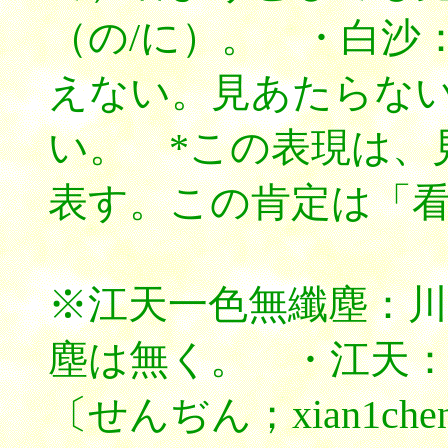
（の/に）。 ・白沙
えない。見あたらな
い。 *この表現は、
表す。この肯定は「
※江天一色無纖塵：
塵は無く。 ・江天
〔せんぢん；xian1c