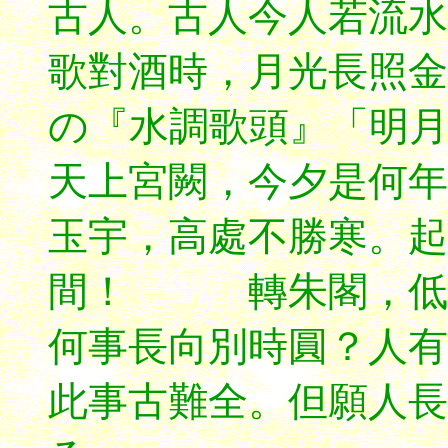
古人。古人今人若流水
歌對酒時，月光長照金
の『水調歌頭』「明
天上宮闕，今夕是何年
玉宇，高處不勝寒。起
間！ 轉朱閣，低綺
何事長向別時圓？人有
此事古難全。但願人長