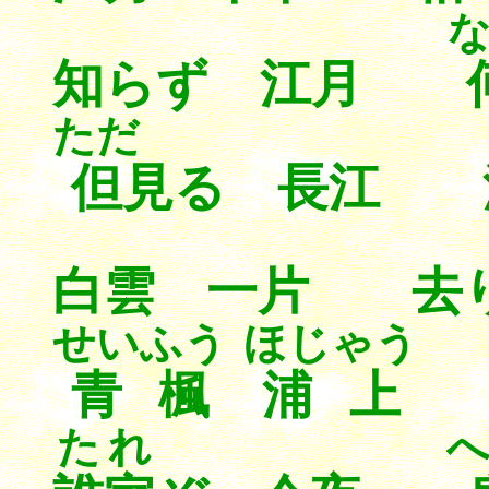
知らず 江月
ただ
但
見る 長江 
白雲 一片 去
せいふう
ほじゃう
青楓
浦上
たれ