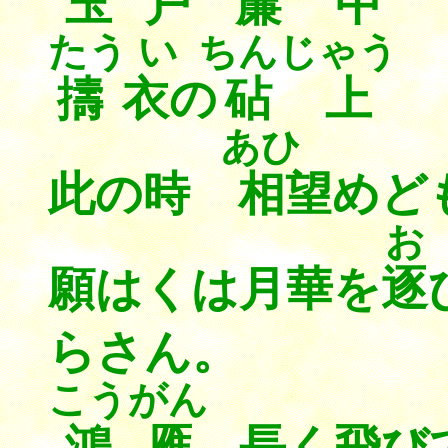
玉戸
簾中
たう い
ちんじゃう
擣衣
の
砧上
あひ
此の時
相
望め
お
願はくは月華を
逐
らさん。
こうがん
鴻雁
長く飛