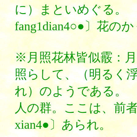
に）まといめぐる。
fang1dian4○●〕
※月照花林皆似霰：
照らして、（明るく
れ）のようである。
人の群。ここは、前
xian4●〕あられ。