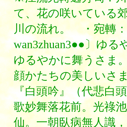
て、花の咲いている
川の流れ。 ・宛轉
wan3zhuan3●●
ゆるやかに舞うさま
顔かたちの美しいさ
『白頭吟』（代悲白頭
歌妙舞落花前。光祿池
仙。一朝臥病無人識，