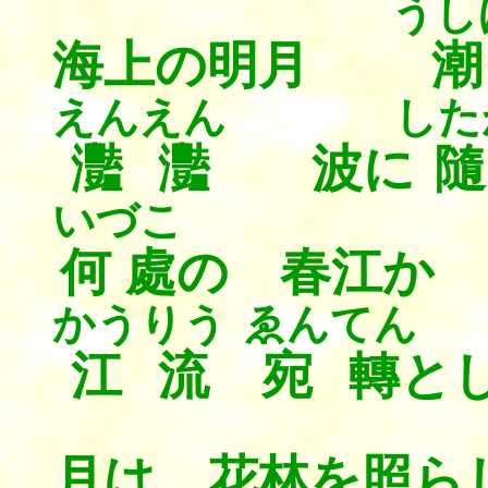
うし
海上の明月
潮
えんえん
した
灩灩
波に
隨
いづこ
何處
の 春江
かうりう
ゑんてん
江流
宛轉
と
月は 花林を照