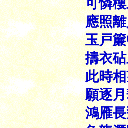
可憐樓
應照離
玉戸簾
擣衣砧
此時相
願逐月
鴻雁長