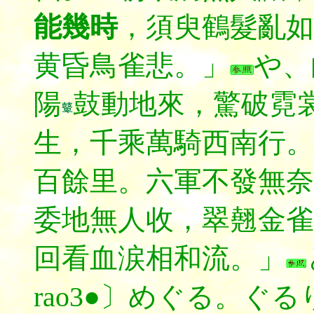
能幾時
，須臾鶴髮亂如
黄昏鳥雀悲。」
や、
陽
鼓動地來，驚破霓
生，千乘萬騎西南行。
百餘里。六軍不發無奈
委地無人收，翠翹金雀
回看血涙相和流。」
rao3●〕めぐる。ぐ