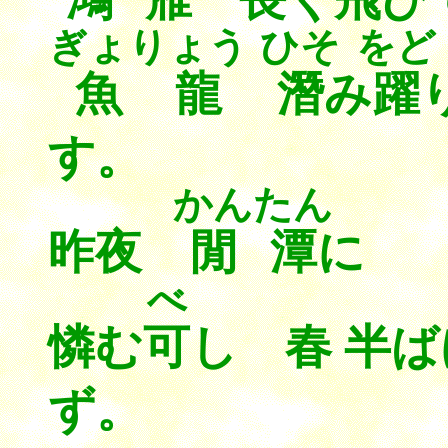
ぎょりょう
ひそ
をど
魚龍
潛
み
躍
す。
かんたん
昨夜
閒潭
に 
べ
憐む
可
し 春 半
ず。