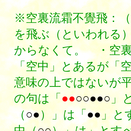
※空裏流霜不覺飛：
を飛ぶ（といわれる
からなくて。 ・空
「空中」とあるが「
意味の上ではないが
の句は「
●●
○○●●○
」
（
○●
）」は「
●●
」と
中（
○○
）」は」とす