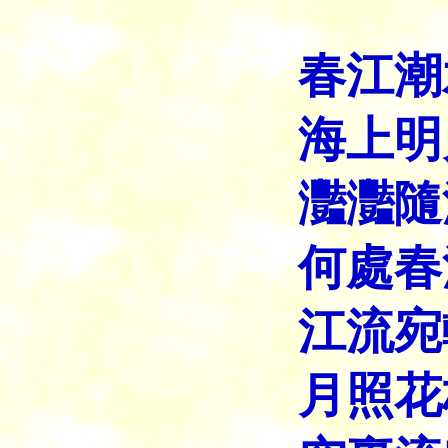
春江潮
海上明
灩灩隨
何處春
江流宛
月照花