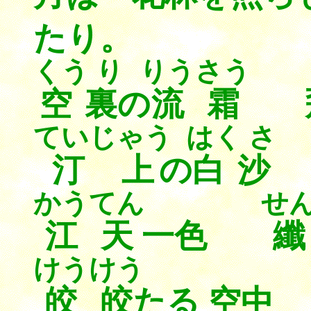
たり。
くう り
りうさう
空裏
の
流霜
飛
ていじゃう
はく さ
汀上
の
白沙
かうてん
せ
江天
一色
けうけう
皎皎
たる 空中