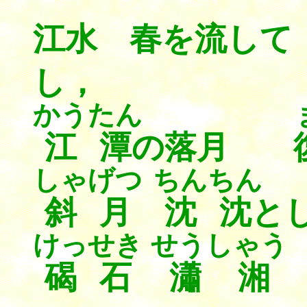
江水 春を流し
し，
かうたん
江潭
の落月
しゃげつ
ちんちん
斜月
沈沈
と
けっせき
せうしゃう
碣石
瀟湘