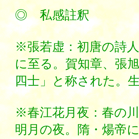
◎ 私感註釈
※張若虚：初唐の詩
に至る。賀知章、張
四士」と称された。
※春江花月夜：春の
明月の夜。隋・煬帝