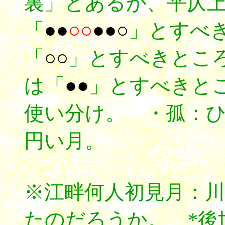
裏」とあるが、平仄
「
●●
○○
●●○
」とすべ
「
○○
」とすべきとこ
は「
●●
」とすべきと
使い分け。 ・孤：
円い月。
※江畔何人初見月：
たのだろうか。 *後