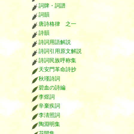
詞牌・詞譜
詞韻
唐詩格律 之一
詩韻
詩詞用語解説
詩詞引用原文解説
詩詞民族呼称集
天安門革命詩抄
秋瑾詩詞
碧血の詩編
李煜詞
辛棄疾詞
李淸照詞
陶淵明集
花間集