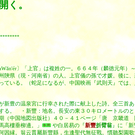
開く。
***
uānWǎn'ér〕「上官」は複姓の一。６６４年（麟徳元
州陝県（現・河南省）の人。上官儀の孫で才媛。後に、
er」と載っている。（蛇足になるが、中国映画『武則天』では、則
が新豊の温泉宮に行幸された際に献上した詩。全三首あ
する。 ・新豐：地名。長安の東３０キロメートルのと
期（中国地図出版社）４０－４１ページ「唐 京畿道 
馬高樓垂柳邊。」
や
白居易の『
新豐
折臂翁
』に「新
何因縁。翁云貫屬新豐縣，生逢聖代無征戰。慣聽梨園歌