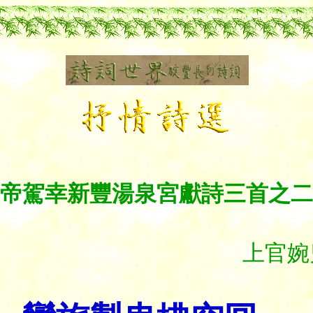
帝駕幸新豐湯泉宮獻詩三首之二
上官婉