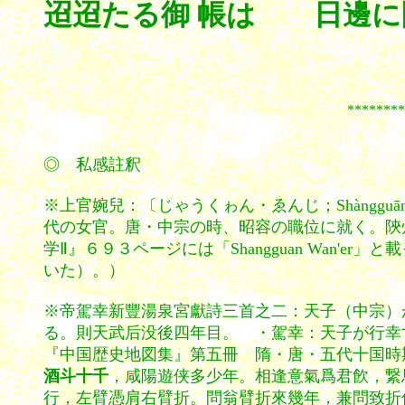
迢迢
たる
御帳
は
日邊
に
*************
◎ 私感註釈
※上官婉兒：〔じゃうくゎん・ゑんじ；Shàngg
代の女官。唐・中宗の時、昭容の職位に就く。陝
学Ⅱ』６９３ページには「Shangguan Wan'
いた）。）
※帝駕幸新豐湯泉宮獻詩三首之二：天子（中宗）
る。則天武后没後四年目。 ・駕幸：天子が行幸
『中国歴史地図集』第五冊 隋・唐・五代十国時
酒斗十千
，咸陽遊侠多少年。相逢意氣爲君飮，繋
行，左臂憑肩右臂折。問翁臂折來幾年，兼問致折