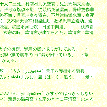
十人二三死。村南村北哭聲哀，兒別爺孃夫別妻。
。張弓簸旗倶不堪，從茲始免征雲南。骨碎筋傷非
終不悔，且喜老身今獨在
。不然當時瀘水頭，
身死
武。又不聞天寶宰相楊國忠，欲求恩幸立邊功。邊
頭煨燼。涙盡兩河征鎭，日望中興運。 秋風霜
、玄宗の時、華清宮が建てられた。華清宮／華清
○〕天子の御旗。鸞鳥の縫い取りがしてある。 ・
画いた赤い旗で旗竿の上に鈴が附いている。 ・掣
：かえる。
うき；yu3ji4●●〕天子を護衛する騎兵
でふ；nie4●〕ふむ。履（は）く。追う。 ・景：
ん；yin3yin3●●〕かすかではっきりしない
1○○〕新豊の湯泉宮（玄宗のときに華清宮）のある