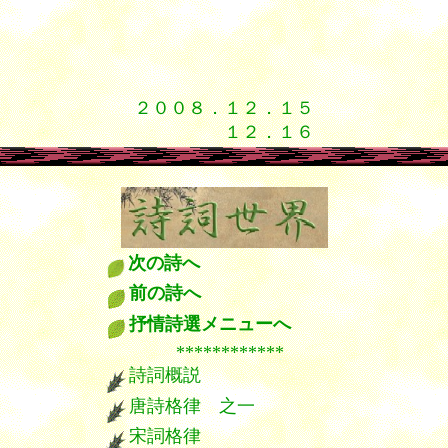
２００８．１２．１５
１２．１６
次の詩へ
前の詩へ
抒情詩選メニューへ
************
詩詞概説
唐詩格律 之一
宋詞格律