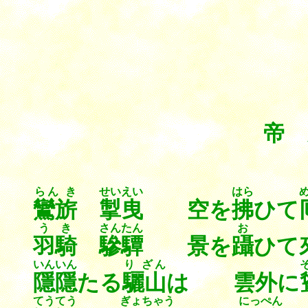
帝 
らん き
せいえい
はら
鸞旂
掣曳
空を
拂
ひて
うき
さんたん
お
羽騎
驂驔
景を
躡
ひて
いんいん
り ざん
隱隱
たる
驪山
は 雲外に
てうてう
ぎょちゃう
にっぺん