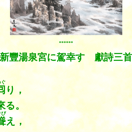
******
新豐湯泉宮に駕幸す 獻詩三
めぐ
囘
り，
來る。
そび
聳
え，