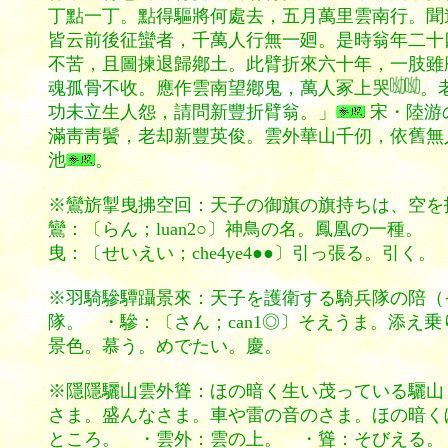
丁點一丁。點得驅將何處去，五月萬里雲南行。聞
皆云前後征蠻者，千萬人行無一廻。是時翁年二十
不苦，且圖揀退歸鄕土。此臂折來六十年，一肢雖
魂孤骨不收。應作雲南望鄕鬼，萬人冢上哭
。
功未立生人怨，請問新豐折臂翁。」
宋・陸游
滿靑靑鬢，老却新豐英俊。雲外華山千仞，依舊無
池
。
※鸞旂掣曳拂空回：天子の御旗の旗持ちは、空を払
鸞：〔らん；luan2○〕神鳥の名。鳳凰の一種
曳：〔せいえい；che4ye4●●〕引っ張る。引
※羽騎驂驔躡景來：天子を護衛する騎兵隊の陪（そ
隊。 ・驂：〔さん；can1◎〕そえうま。添え乗
景色。慕う。めでたい。慶。
※隱隱驪山雲外聳：ほの暗く生い茂っている驪山（
さま。盛んなさま。車や雷の音のさま。ほの暗くぼ
ところ。 ・雲外：雲の上。 ・聳：そびえる。