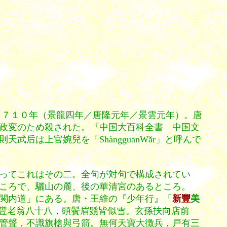
年）～７１０年（景龍四年／唐隆元年／景雲元年）。唐
政変のため殺された。『中国大百科全書 中国文
天武后は上官婉兒を「ShàngguānWǎr」と呼んで
ってこれはその二。全句が対句で構成されてい
ころで、驪山の麓、後の華清宮のあるところ。
関内道」にある。
唐・王維の『少年行』「
新豐
美
豐老翁八十八，頭鬢眉鬚皆似雪。玄孫扶向店前
管聲，不識旗槍與弓箭。無何天寶大徴兵，戸有三