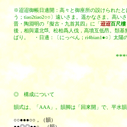
※迢迢御帳日邊開：高々と御座所の設けられたと
う；tiao2tiao2○○〕遠いさま。遥かなさ
晋・陶淵明の『擬古・九首其四』に「
迢迢
百尺樓
後，相與還北
。松柏爲人伐，高墳互低昂。頽基
ばり。 ・日邊：〔にっぺん；ri4bian1●○
********
◎ 構成について
韻式は
、「AAA」。韻脚は「回來開」で、平水
○○●●●○○，（韻）
●●◎◎●●○。（韻）