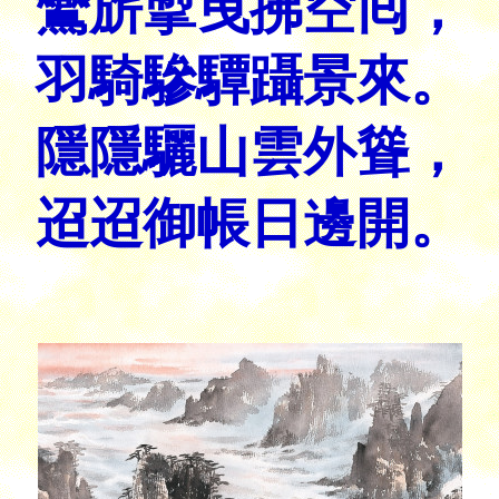
鸞旂掣曳拂空囘，
羽騎驂驔躡景來。
隱隱驪山雲外聳，
迢迢御帳日邊開。