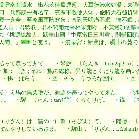
道雲南有瀘水，椒花落時瘴煙起。大軍徒渉水如湯，未過
四，兵部牒中有名字。夜深不敢使人知，偸將大石槌折臂
廢一身全。至今風雨陰寒夜，直到天明痛不眠。痛不眠，
老人言，君聽取，君不聞開元宰相宋開府，不賞邊功防黷
の『桃源憶故人』題華山圖「中原當日三川震，關輔回
人問。」
と使う。 ・湯泉宮：新豊は、驪山の麓で
って戻ってきて。 ・鸞旂：〔らんき；luan2qi2○
。 ・旂：〔き；qi2○〕旗の総称。昇り龍とくだり龍を
く。 ・拂：はらう。 ・空：そら。うつろな空間。 ・回
）え馬の黒栗毛が、御迹を慕ってやって来た。 ・羽騎：〔
り。 ・驔：〔たん；tan4◎〕くろくりげ。 ・躡：〔
りざん）は、雲の上に聳（そびえ）て。 ・隱隱：〔いんい
んやりしているさま。 ・驪山：〔りざん；Li2shan