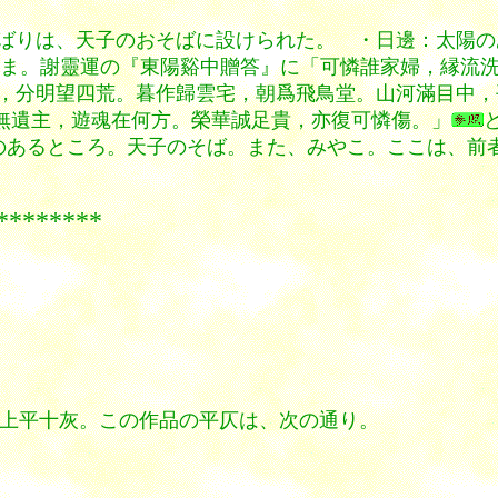
ばりは、天子のおそばに設けられた。 ・日邊：太陽の
ま。高いさま。謝靈運の『東陽谿中贈答』に「可憐誰家婦，縁
，分明望四荒。暮作歸雲宅，朝爲飛鳥堂。山河滿目中，
無遺主，遊魂在何方。榮華誠足貴，亦復可憐傷。」
〕太陽のあるところ。天子のそば。また、みやこ。ここは、前
***
韻上平十灰。この作品の平仄は、次の通り。