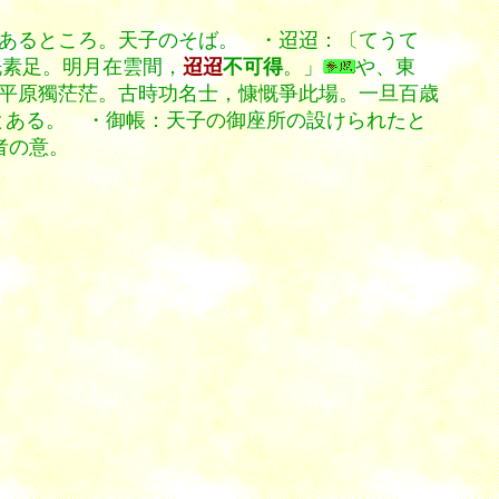
あるところ。天子のそば。 ・迢迢：〔てうて
流洗素足。明月在雲間，
迢迢
不可得
。」
や、東
平原獨茫茫。古時功名士，慷慨爭此場。一旦百歳
とある。 ・御帳：天子の御座所の設けられたと
者の意。