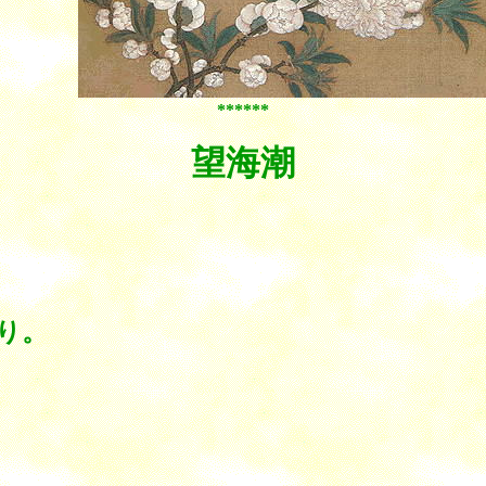
******
望海潮
り。