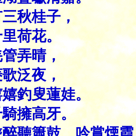
有三秋桂子，
十里荷花。
羌管弄晴，
菱歌泛夜，
嬉嬉釣叟蓮娃。
千騎擁高牙。
乘醉聽簫鼓、吟賞煙霞