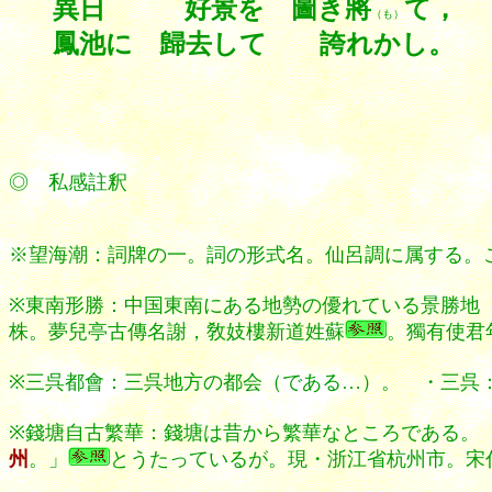
異日 好景を 圖き將
て，
（も）
鳳池に 歸去して 誇れかし。
◎ 私感註釈
※望海潮：詞牌の一。詞の形式名。仙呂調に属する。
※東南形勝：中国東南にある地勢の優れている景勝地（
株。夢兒亭古傳名謝，敎妓樓新道姓蘇
。獨有使君
※三呉都會：三呉地方の都会（である…）。 ・三呉
※錢塘自古繁華：錢塘は昔から繁華なところである。
州
。」
とうたっているが。現・浙江省杭州市。宋