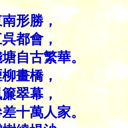
東南形勝，
三呉都會，
錢塘自古繁華。
煙柳畫橋，
風簾翠幕，
參差十萬人家。