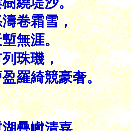
雲樹繞堤沙。
怒濤卷霜雪，
天塹
無涯。
市列珠璣，
戸盈羅綺競豪奢。
重湖疊巘清嘉。