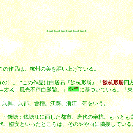
*****************
この作品は、杭州の美を謳い上げている。
の）。 *この作品は白居易『餘杭形勝』「
餘杭形勝
四
年太老，風光不稱白髭鬚。」
に基づいている。「東
：呉興、呉郡、會稽。江蘇、浙江一帯をいう。
 ・錢塘：銭塘江に面した都市。唐代の余杭。もっとも
代、臨安といったところは、そのやや西に隣接している