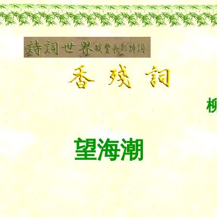
柳
望海潮