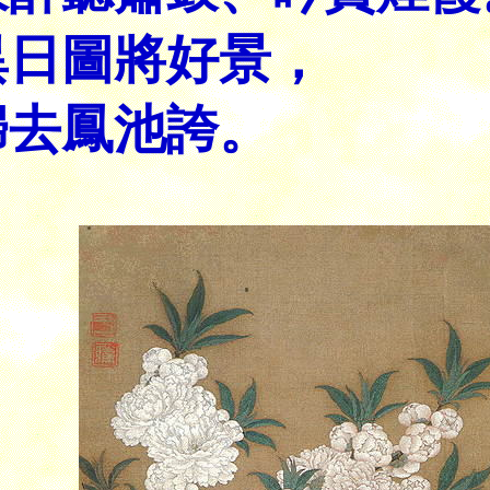
異日圖將好景，
歸去鳳池誇。