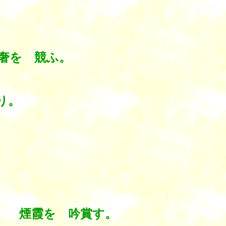
奢を 競ふ。
り。
 煙霞を 吟賞す。