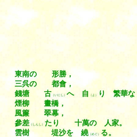
東南の 形勝，
三呉の 都會，
錢塘 古
へ 自
り 繁華な
（いにし）
（よ）
煙柳 畫橋，
風簾 翠幕，
參差
たり 十萬の 人家。
（しんし）
雲樹 堤沙を 繞
る。
（めぐ）