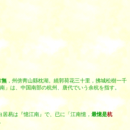
方無
，州傍靑山縣枕湖。繞郭荷花三十里，拂城松樹一千
南」は、中国南部の杭州、唐代でいう余杭を指す。
白居易は『憶江南』で、已に「江南憶，
最憶是
杭
。