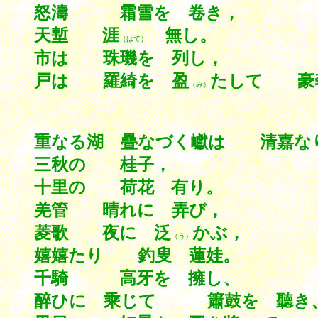
怒濤 霜雪を 卷き，
天塹 涯
無し。
（はて）
市は 珠璣を 列し，
戸は 羅綺を 盈
たして 豪
（み）
重なる湖 疊なづく巘は 清嘉な
三秋の 桂子，
十里の 荷花 有り。
羌管 晴れに 弄び，
菱歌 夜に 泛
かぶ，
（う）
嬉嬉たり 釣叟 蓮娃。
千騎 高牙を 擁し、
醉ひに 乘じて 簫鼓を 聽き、