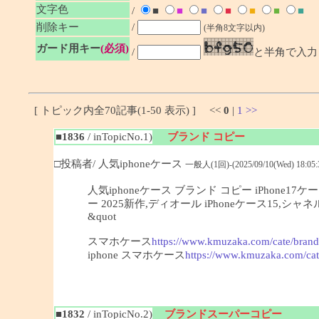
文字色
/
■
■
■
■
■
■
■
削除キー
/
(半角8文字以内)
ガード用キー
(必須)
/
と半角で入力
[ トピック内全70記事(1-50 表示) ] <<
0
|
1
>>
■1836
/ inTopicNo.1)
ブランド コピー
□投稿者/ 人気iphoneケース
一般人(1回)-(2025/09/10(Wed) 18:05:
人気iphoneケース ブランド コピー iPhone
ー 2025新作,ディオール iPhoneケース15
&quot
スマホケース
https://www.kmuzaka.com/cate/brand
iphone スマホケース
https://www.kmuzaka.com/cat
■1832
/ inTopicNo.2)
ブランドスーパーコピー