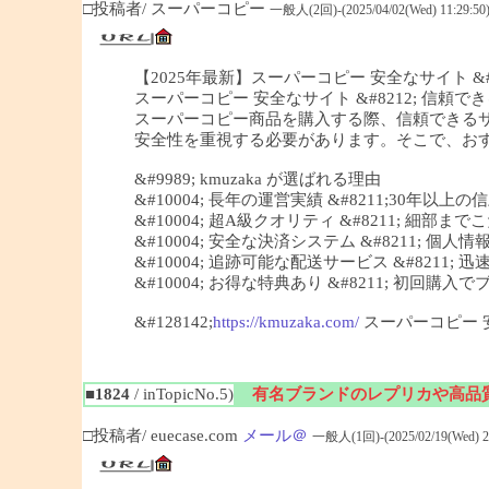
□投稿者/ スーパーコピー
一般人(2回)-(2025/04/02(Wed) 11:29:50
【2025年最新】スーパーコピー 安全なサイト &#82
スーパーコピー 安全なサイト &#8212; 信頼できる
スーパーコピー商品を購入する際、信頼できる
安全性を重視する必要があります。そこで、おすすめ
&#9989; kmuzaka が選ばれる理由
&#10004; 長年の運営実績 &#8211;30年以上
&#10004; 超A級クオリティ &#8211; 細
&#10004; 安全な決済システム &#8211; 個
&#10004; 追跡可能な配送サービス &#8211;
&#10004; お得な特典あり &#8211; 初回
&#128142;
https://kmuzaka.com/
スーパーコピー 
■1824
/ inTopicNo.5)
有名ブランドのレプリカや高品
□投稿者/ euecase.com
メール＠
一般人(1回)-(2025/02/19(Wed) 20