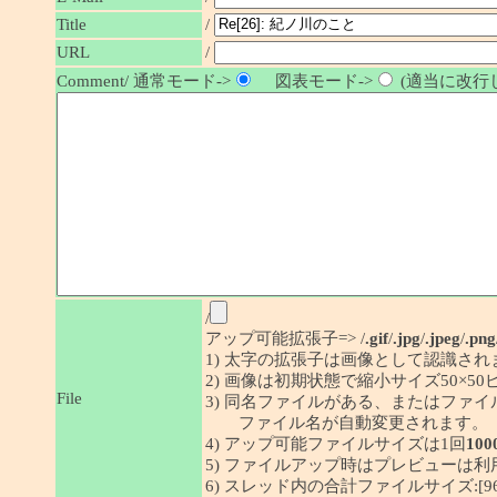
/
Title
URL
/
Comment/ 通常モード->
図表モード->
(適当に改行し
/
アップ可能拡張子=> /
.gif
/
.jpg
/
.jpeg
/
.png
1) 太字の拡張子は画像として認識され
2) 画像は初期状態で縮小サイズ50×
File
3) 同名ファイルがある、またはファ
ファイル名が自動変更されます。
4) アップ可能ファイルサイズは1回
100
5) ファイルアップ時はプレビューは
6) スレッド内の合計ファイルサイズ:[96/