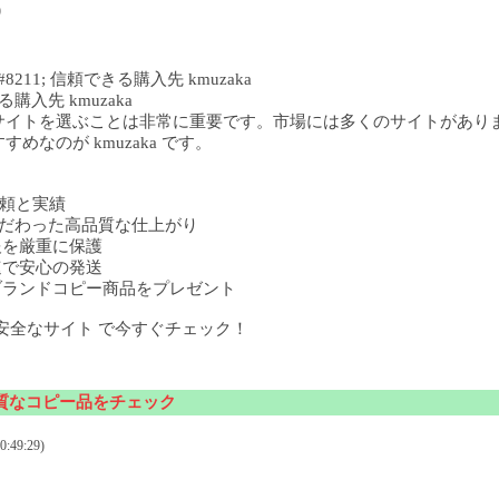
)
11; 信頼できる購入先 kmuzaka
購入先 kmuzaka
サイトを選ぶことは非常に重要です。市場には多くのサイトがあり
なのが kmuzaka です。
の信頼と実績
部までこだわった高品質な仕上がり
人情報を厳重に保護
 迅速で安心の発送
購入でブランドコピー商品をプレゼント
安全なサイト で今すぐチェック！
質なコピー品をチェック
:49:29)