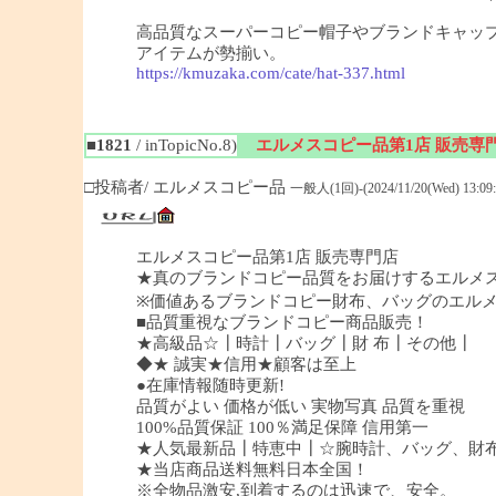
高品質なスーパーコピー帽子やブランドキャッ
アイテムが勢揃い。
https://kmuzaka.com/cate/hat-337.html
■1821
/ inTopicNo.8)
エルメスコピー品第1店 販売専
□投稿者/ エルメスコピー品
一般人(1回)-(2024/11/20(Wed) 13:09:
エルメスコピー品第1店 販売専門店
★真のブランドコピー品質をお届けするエルメ
※価値あるブランドコピー財布、バッグのエル
■品質重視なブランドコピー商品販売！
★高級品☆┃時計┃バッグ┃財 布┃その他┃
◆★ 誠実★信用★顧客は至上
●在庫情報随時更新!
品質がよい 価格が低い 実物写真 品質を重視
100%品質保証 100％満足保障 信用第一
★人気最新品┃特恵中┃☆腕時計、バッグ、財
★当店商品送料無料日本全国！
※全物品激安,到着するのは迅速で、安全。