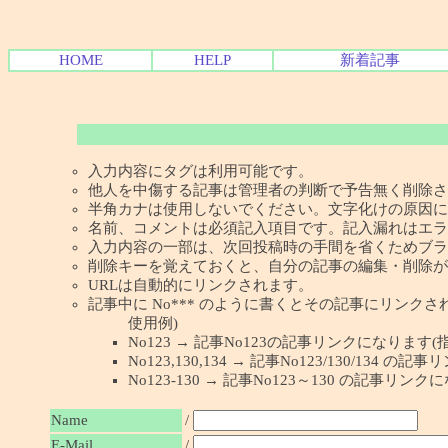
HOME
HELP
新着記事
入力内容にタグは利用可能です。
他人を中傷する記事は管理者の判断で予告無く削除さ
半角カナは使用しないでください。文字化けの原因に
名前、コメントは必須記入項目です。記入漏れはエラ
入力内容の一部は、次回投稿時の手間を省くためブラ
削除キーを覚えておくと、自分の記事の編集・削除が
URLは自動的にリンクされます。
記事中に No*** のように書くとその記事にリンクされま
使用例)
No123 → 記事No123の記事リンクになります(
No123,130,134 → 記事No123/130/134
No123-130 → 記事No123～130 の記事リン
Name
/
E-Mail
/