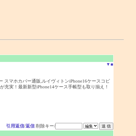
▼
■
ピー スマホカバー通販,ルイヴィトンiPhone16ケースコピ
偽物が充実！最新新型iPhone14ケース手帳型も取り揃え！
引用返信
/
返信
削除キー/