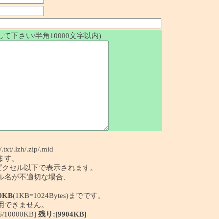
て下さい/半角10000文字以内)
/.txt/.lzh/.zip/.mid
ます。
50ピクセル以下で表示されます。
イル名が不適切な場合、
0KB
(1KB=1024Bytes)までです。
利用できません。
10000KB]
残り:[9904KB]