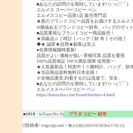
■あなたの訪問のを期待しています!☆ヽ(▽⌒)
エルメス スーパーコピー ペン
エルメスコピー品第1店 販売専門店
★真のブランドコピー品質をお届けするエルメ
※価値あるブランドコピー財布、バッグのヴィ
■品質重視なブランドコピー商品販売！
★高級品☆┃時計┃バッグ┃財 布┃その他┃
◆★ 誠実★信用★顧客は至上
●在庫情報随時更新!
品質がよい 価格が低い 実物写真 品質を重視
100%品質保証 100％満足保障 信用第一
★人気最新品┃特恵中┃☆腕時計、バッグ、財
★当店商品送料無料日本全国！
※全物品激安,到着するのは迅速で、安全。
■あなたの訪問のを期待しています!☆ヽ(▽⌒)
エルメススーパーコピー ペン
https://kmuzaka.com/brand/hermes-4.html
■1818
/ inTopicNo.9)
プラダ コピー 財布
□投稿者/ vogcopy.net
一般人(1回)-(2023/10/19(Thu) 17:02:23)