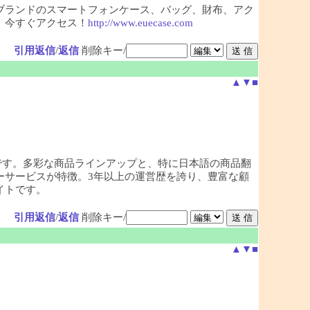
ブランドのスマートフォンケース、バッグ、財布、アク
。今すぐアクセス！
http://www.euecase.com
引用返信
/
返信
削除キー/
▲
▼
■
です。多彩な商品ラインアップと、特に日本語の商品翻
ーサービスが特徴。3年以上の運営歴を誇り、豊富な顧
イトです。
引用返信
/
返信
削除キー/
▲
▼
■