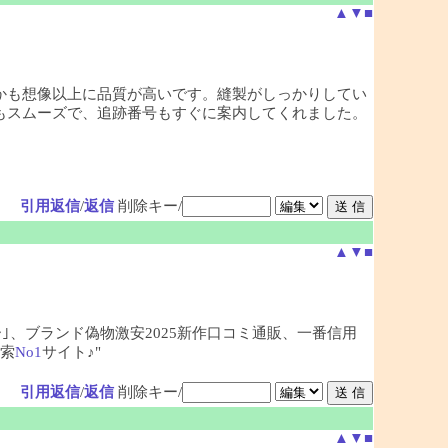
▲
▼
■
かも想像以上に品質が高いです。縫製がしっかりしてい
もスムーズで、追跡番号もすぐに案内してくれました。
引用返信
/
返信
削除キー/
▲
▼
■
ー｣、ブランド偽物激安2025新作口コミ通販、一番信用
索
No1
サイト♪"
引用返信
/
返信
削除キー/
▲
▼
■