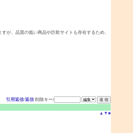
ますが、品質の低い商品や詐欺サイトも存在するため、
引用返信
/
返信
削除キー/
▲
▼
■