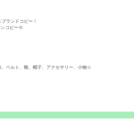
スブランドコピー！
トンコピー※
布、ベルト、靴、帽子、アクセサリー、小物☆