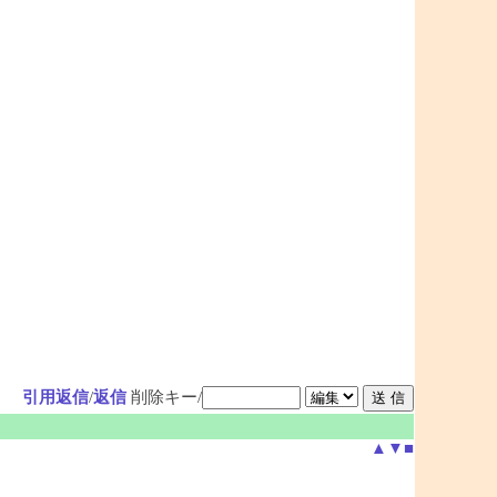
引用返信
/
返信
削除キー/
▲
▼
■