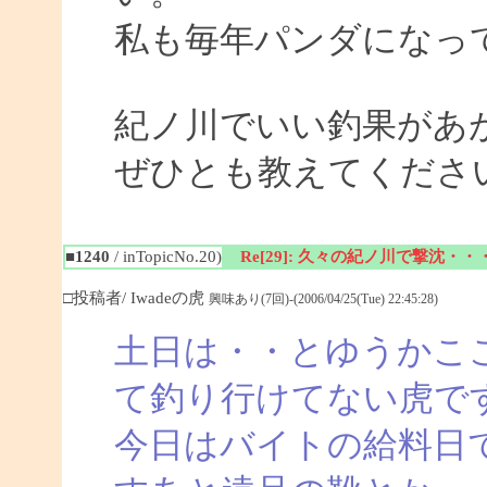
私も毎年パンダになっ
紀ノ川でいい釣果があ
ぜひとも教えてくださ
■1240
/ inTopicNo.20)
Re[29]: 久々の紀ノ川で撃沈・・
□投稿者/ Iwadeの虎
興味あり(7回)-(2006/04/25(Tue) 22:45:28)
土日は・・とゆうかこ
て釣り行けてない虎で
今日はバイトの給料日