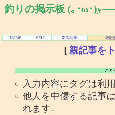
釣りの掲示板 (｡･ω･)y
HOME
HELP
新着記事
親記
[
親記事を
この
入力内容にタグは利
他人を中傷する記事
れます。