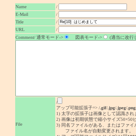
Name
/
E-Mail
/
/
Title
URL
/
Comment/ 通常モード->
図表モード->
(適当に改行し
/
アップ可能拡張子=> /
.gif
/
.jpg
/
.jpeg
/
.png
1) 太字の拡張子は画像として認識され
2) 画像は初期状態で縮小サイズ50×
File
3) 同名ファイルがある、またはファ
ファイル名が自動変更されます。