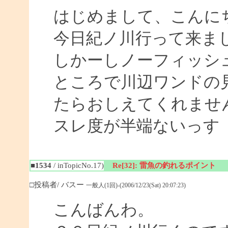
はじめまして、こんに
今日紀ノ川行って来ま
しかーしノーフィッシ
ところで川辺ワンドの
たらおしえてくれませ
スレ度が半端ないっす
■1534
/ inTopicNo.17)
Re[32]: 雷魚の釣れるポイント
□投稿者/ バスー
一般人(1回)-(2006/12/23(Sat) 20:07:23)
こんばんわ。