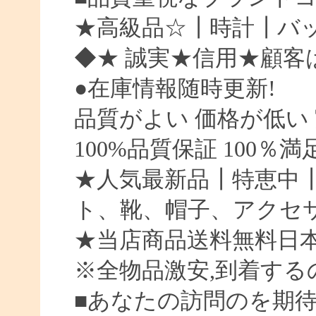
★高級品☆┃時計┃バッ
◆★ 誠実★信用★顧客
●在庫情報随時更新!
品質がよい 価格が低い
100%品質保証 100％
★人気最新品┃特恵中
ト、靴、帽子、アクセ
★当店商品送料無料日
※全物品激安,到着する
■あなたの訪問のを期待