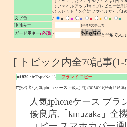
4) アップ可能ファイルサイズは1回
100
5) ファイルアップ時はプレビューは
6) スレッド内の合計ファイルサイズ:[96/
文字色
/
■
■
■
■
■
■
■
削除キー
/
(半角8文字以内)
ガード用キー
(必須)
/
と半角で入力
[ トピック内全70記事(1-5
■1836
/ inTopicNo.1)
ブランド コピー
□投稿者/ 人気iphoneケース
一般人(1回)-(2025/09/10(Wed) 18:05:38)
人気iphoneケース ブラ
優良店,「kmuzaka」
コピー スマホカバー通販,