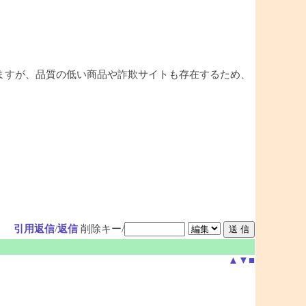
ますが、品質の低い商品や詐欺サイトも存在するため、
引用返信
/
返信
削除キー/
▲
▼
■