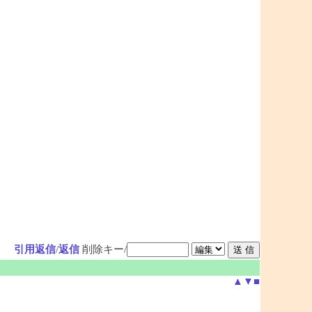
引用返信
/
返信
削除キー/
▲
▼
■