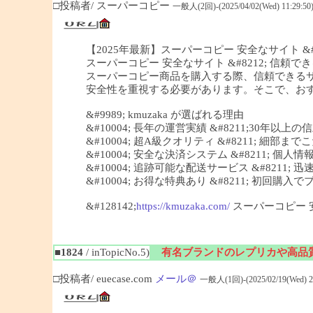
□投稿者/ スーパーコピー
一般人(2回)-(2025/04/02(Wed) 11:29:50
【2025年最新】スーパーコピー 安全なサイト &#82
スーパーコピー 安全なサイト &#8212; 信頼できる
スーパーコピー商品を購入する際、信頼できる
安全性を重視する必要があります。そこで、おすすめ
&#9989; kmuzaka が選ばれる理由
&#10004; 長年の運営実績 &#8211;30年以上
&#10004; 超A級クオリティ &#8211; 細
&#10004; 安全な決済システム &#8211; 個
&#10004; 追跡可能な配送サービス &#8211;
&#10004; お得な特典あり &#8211; 初回
&#128142;
https://kmuzaka.com/
スーパーコピー 
■1824
/ inTopicNo.5)
有名ブランドのレプリカや高品
□投稿者/ euecase.com
メール＠
一般人(1回)-(2025/02/19(Wed) 20