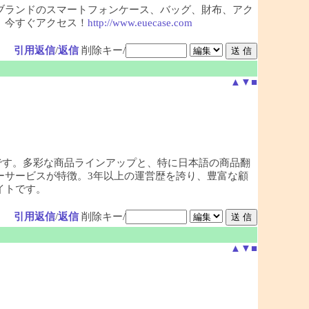
ブランドのスマートフォンケース、バッグ、財布、アク
。今すぐアクセス！
http://www.euecase.com
引用返信
/
返信
削除キー/
▲
▼
■
です。多彩な商品ラインアップと、特に日本語の商品翻
ーサービスが特徴。3年以上の運営歴を誇り、豊富な顧
イトです。
引用返信
/
返信
削除キー/
▲
▼
■