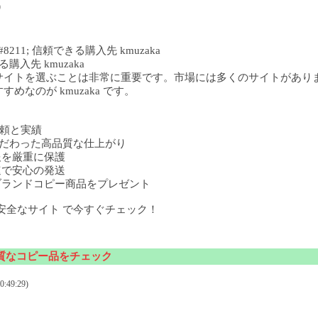
)
11; 信頼できる購入先 kmuzaka
購入先 kmuzaka
サイトを選ぶことは非常に重要です。市場には多くのサイトがあり
なのが kmuzaka です。
の信頼と実績
部までこだわった高品質な仕上がり
人情報を厳重に保護
 迅速で安心の発送
購入でブランドコピー商品をプレゼント
安全なサイト で今すぐチェック！
質なコピー品をチェック
:49:29)