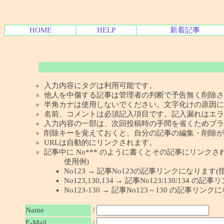
HOME
HELP
新着記事
入力内容にタグは利用可能です。
他人を中傷する記事は管理者の判断で予告無く削除さ
半角カナは使用しないでください。文字化けの原因に
名前、コメントは必須記入項目です。記入漏れはエラ
入力内容の一部は、次回投稿時の手間を省くためブラ
削除キーを覚えておくと、自分の記事の編集・削除が
URLは自動的にリンクされます。
記事中に No*** のように書くとその記事にリンクされま
使用例)
No123 → 記事No123の記事リンクになります(
No123,130,134 → 記事No123/130/134
No123-130 → 記事No123～130 の記事リン
Name
/
E-Mail
/