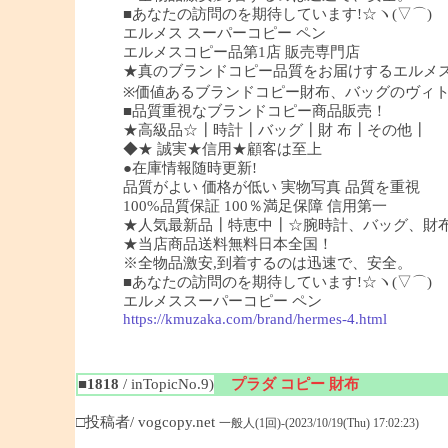
■あなたの訪問のを期待しています!☆ヽ(▽⌒)
エルメス スーパーコピー ペン
エルメスコピー品第1店 販売専門店
★真のブランドコピー品質をお届けするエルメ
※価値あるブランドコピー財布、バッグのヴィ
■品質重視なブランドコピー商品販売！
★高級品☆┃時計┃バッグ┃財 布┃その他┃
◆★ 誠実★信用★顧客は至上
●在庫情報随時更新!
品質がよい 価格が低い 実物写真 品質を重視
100%品質保証 100％満足保障 信用第一
★人気最新品┃特恵中┃☆腕時計、バッグ、財
★当店商品送料無料日本全国！
※全物品激安,到着するのは迅速で、安全。
■あなたの訪問のを期待しています!☆ヽ(▽⌒)
エルメススーパーコピー ペン
https://kmuzaka.com/brand/hermes-4.html
■1818
/ inTopicNo.9)
プラダ コピー 財布
□投稿者/ vogcopy.net
一般人(1回)-(2023/10/19(Thu) 17:02:23)