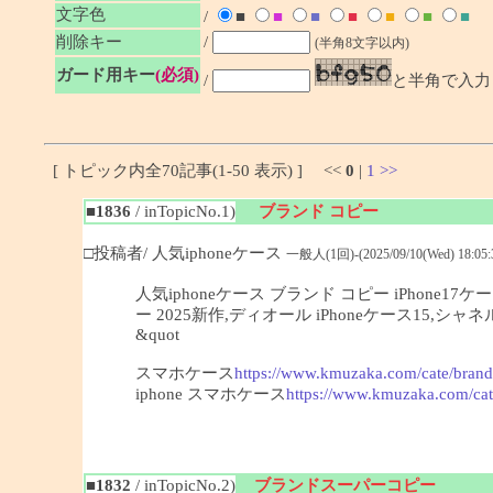
文字色
/
■
■
■
■
■
■
■
削除キー
/
(半角8文字以内)
ガード用キー
(必須)
/
と半角で入力
[ トピック内全70記事(1-50 表示) ] <<
0
|
1
>>
■1836
/ inTopicNo.1)
ブランド コピー
□投稿者/ 人気iphoneケース
一般人(1回)-(2025/09/10(Wed) 18:05:
人気iphoneケース ブランド コピー iPhone
ー 2025新作,ディオール iPhoneケース15
&quot
スマホケース
https://www.kmuzaka.com/cate/brand
iphone スマホケース
https://www.kmuzaka.com/cat
■1832
/ inTopicNo.2)
ブランドスーパーコピー