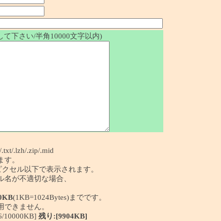
て下さい/半角10000文字以内)
/.txt/.lzh/.zip/.mid
ます。
50ピクセル以下で表示されます。
イル名が不適切な場合、
0KB
(1KB=1024Bytes)までです。
利用できません。
10000KB]
残り:[9904KB]