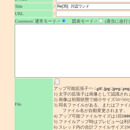
/
Title
URL
/
Comment/ 通常モード->
図表モード->
(適当に改行し
/
アップ可能拡張子=> /
.gif
/
.jpg
/
.jpeg
/
.png
1) 太字の拡張子は画像として認識され
2) 画像は初期状態で縮小サイズ50×
File
3) 同名ファイルがある、またはファ
ファイル名が自動変更されます。
4) アップ可能ファイルサイズは1回
100
5) ファイルアップ時はプレビューは
6) スレッド内の合計ファイルサイズ:[96/