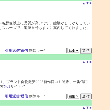
▲
▼
■
かも想像以上に品質が高いです。縫製がしっかりしてい
もスムーズで、追跡番号もすぐに案内してくれました。
引用返信
/
返信
削除キー/
▲
▼
■
ー｣、ブランド偽物激安2025新作口コミ通販、一番信用
索
No1
サイト♪"
引用返信
/
返信
削除キー/
▲
▼
■