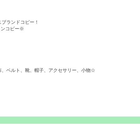
スブランドコピー！
トンコピー※
布、ベルト、靴、帽子、アクセサリー、小物☆