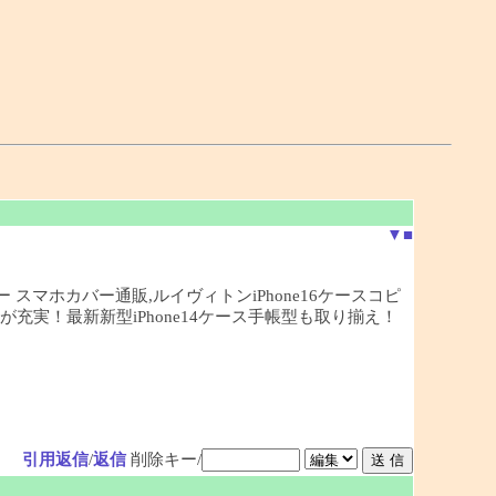
▼
■
ピー スマホカバー通販,ルイヴィトンiPhone16ケースコピ
偽物が充実！最新新型iPhone14ケース手帳型も取り揃え！
引用返信
/
返信
削除キー/