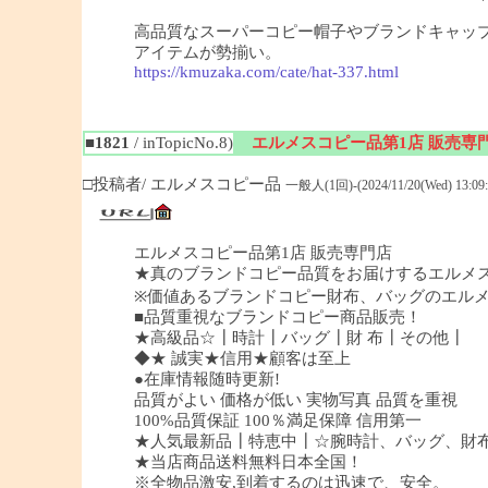
高品質なスーパーコピー帽子やブランドキャッ
アイテムが勢揃い。
https://kmuzaka.com/cate/hat-337.html
■1821
/ inTopicNo.8)
エルメスコピー品第1店 販売専
□投稿者/ エルメスコピー品
一般人(1回)-(2024/11/20(Wed) 13:09:
エルメスコピー品第1店 販売専門店
★真のブランドコピー品質をお届けするエルメ
※価値あるブランドコピー財布、バッグのエル
■品質重視なブランドコピー商品販売！
★高級品☆┃時計┃バッグ┃財 布┃その他┃
◆★ 誠実★信用★顧客は至上
●在庫情報随時更新!
品質がよい 価格が低い 実物写真 品質を重視
100%品質保証 100％満足保障 信用第一
★人気最新品┃特恵中┃☆腕時計、バッグ、財
★当店商品送料無料日本全国！
※全物品激安,到着するのは迅速で、安全。