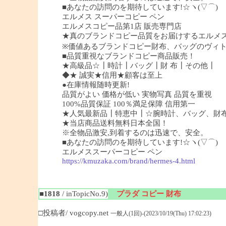
■あなたの訪問のを期待しています!☆ヽ(▽⌒)
エルメス スーパーコピー ペン
エルメスコピー品第1店 販売専門店
★真のブランドコピー品質をお届けするエルメ
※価値あるブランドコピー財布、バッグのヴィ
■品質重視なブランドコピー商品販売！
★高級品☆┃時計┃バッグ┃財 布┃その他┃
◆★ 誠実★信用★顧客は至上
●在庫情報随時更新!
品質がよい 価格が低い 実物写真 品質を重視
100%品質保証 100％満足保障 信用第一
★人気最新品┃特恵中┃☆腕時計、バッグ、財
★当店商品送料無料日本全国！
※全物品激安,到着するのは迅速で、安全。
■あなたの訪問のを期待しています!☆ヽ(▽⌒)
エルメススーパーコピー ペン
https://kmuzaka.com/brand/hermes-4.html
■1818
/ inTopicNo.9)
プラダ コピー 財布
□投稿者/ vogcopy.net
一般人(1回)-(2023/10/19(Thu) 17:02:23)