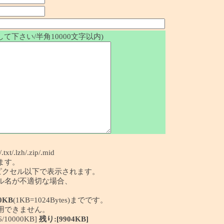
て下さい/半角10000文字以内)
/.txt/.lzh/.zip/.mid
ます。
50ピクセル以下で表示されます。
イル名が不適切な場合、
0KB
(1KB=1024Bytes)までです。
利用できません。
10000KB]
残り:[9904KB]