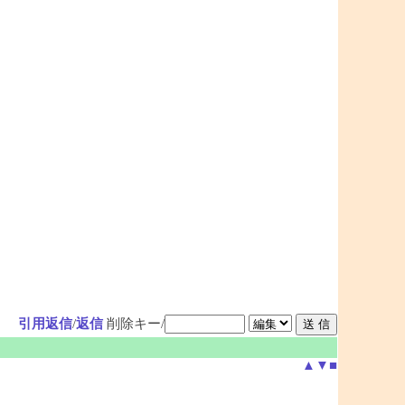
引用返信
/
返信
削除キー/
▲
▼
■