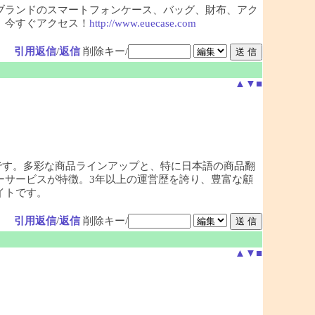
ブランドのスマートフォンケース、バッグ、財布、アク
。今すぐアクセス！
http://www.euecase.com
引用返信
/
返信
削除キー/
▲
▼
■
です。多彩な商品ラインアップと、特に日本語の商品翻
ーサービスが特徴。3年以上の運営歴を誇り、豊富な顧
イトです。
引用返信
/
返信
削除キー/
▲
▼
■