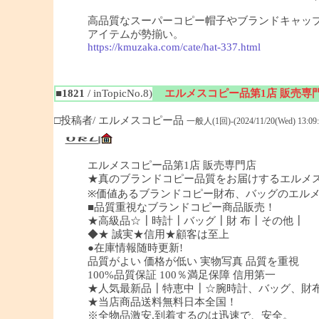
高品質なスーパーコピー帽子やブランドキャッ
アイテムが勢揃い。
https://kmuzaka.com/cate/hat-337.html
■1821
/ inTopicNo.8)
エルメスコピー品第1店 販売専
□投稿者/ エルメスコピー品
一般人(1回)-(2024/11/20(Wed) 13:09:
エルメスコピー品第1店 販売専門店
★真のブランドコピー品質をお届けするエルメ
※価値あるブランドコピー財布、バッグのエル
■品質重視なブランドコピー商品販売！
★高級品☆┃時計┃バッグ┃財 布┃その他┃
◆★ 誠実★信用★顧客は至上
●在庫情報随時更新!
品質がよい 価格が低い 実物写真 品質を重視
100%品質保証 100％満足保障 信用第一
★人気最新品┃特恵中┃☆腕時計、バッグ、財
★当店商品送料無料日本全国！
※全物品激安,到着するのは迅速で、安全。