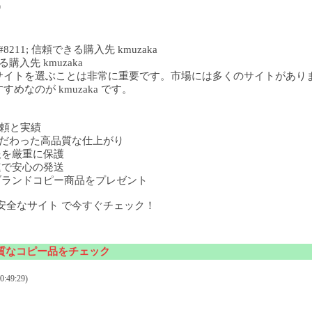
)
11; 信頼できる購入先 kmuzaka
購入先 kmuzaka
サイトを選ぶことは非常に重要です。市場には多くのサイトがあり
なのが kmuzaka です。
の信頼と実績
部までこだわった高品質な仕上がり
人情報を厳重に保護
 迅速で安心の発送
購入でブランドコピー商品をプレゼント
安全なサイト で今すぐチェック！
質なコピー品をチェック
:49:29)