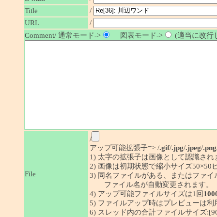
/
Title
URL
/
Comment/ 通常モード->
図表モード->
(適当に改行し
/
アップ可能拡張子=> /
.gif
/
.jpg
/
.jpeg
/
.png
1) 太字の拡張子は画像として認識され
2) 画像は初期状態で縮小サイズ50×
File
3) 同名ファイルがある、またはファ
ファイル名が自動変更されます。
4) アップ可能ファイルサイズは1回
100
5) ファイルアップ時はプレビューは
6) スレッド内の合計ファイルサイズ:[96/