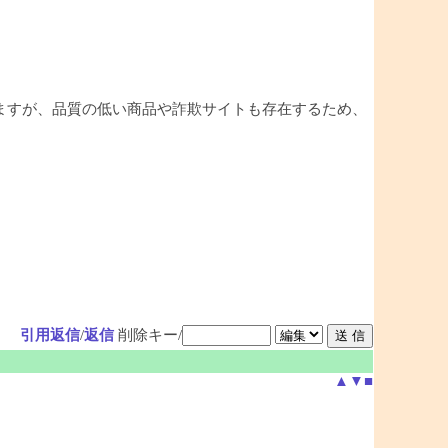
ますが、品質の低い商品や詐欺サイトも存在するため、
引用返信
/
返信
削除キー/
▲
▼
■