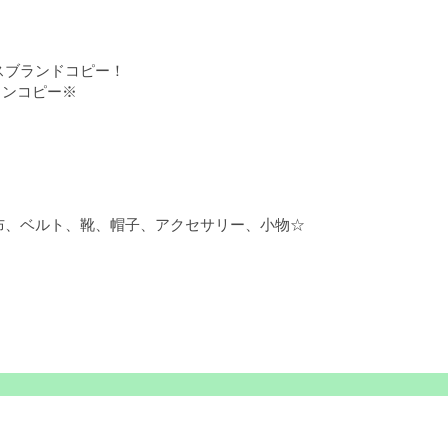
スブランドコピー！
トンコピー※
布、ベルト、靴、帽子、アクセサリー、小物☆