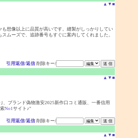
▲
▼
■
かも想像以上に品質が高いです。縫製がしっかりしてい
もスムーズで、追跡番号もすぐに案内してくれました。
引用返信
/
返信
削除キー/
▲
▼
■
ー｣、ブランド偽物激安2025新作口コミ通販、一番信用
索
No1
サイト♪"
引用返信
/
返信
削除キー/
▲
▼
■