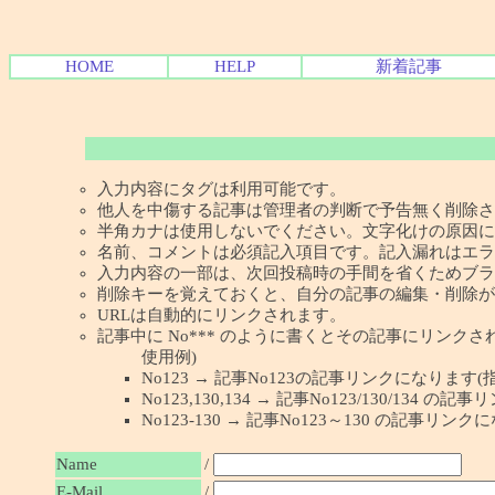
HOME
HELP
新着記事
入力内容にタグは利用可能です。
他人を中傷する記事は管理者の判断で予告無く削除さ
半角カナは使用しないでください。文字化けの原因に
名前、コメントは必須記入項目です。記入漏れはエラ
入力内容の一部は、次回投稿時の手間を省くためブラ
削除キーを覚えておくと、自分の記事の編集・削除が
URLは自動的にリンクされます。
記事中に No*** のように書くとその記事にリンクされま
使用例)
No123 → 記事No123の記事リンクになります(
No123,130,134 → 記事No123/130/134
No123-130 → 記事No123～130 の記事リン
Name
/
E-Mail
/