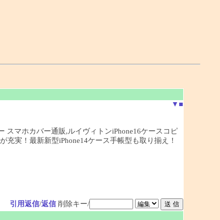
▼
■
ピー スマホカバー通販,ルイヴィトンiPhone16ケースコピ
偽物が充実！最新新型iPhone14ケース手帳型も取り揃え！
引用返信
/
返信
削除キー/