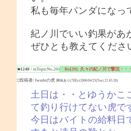
私も毎年パンダになっ
紀ノ川でいい釣果があ
ぜひとも教えてくださ
■1240
/ inTopicNo.20)
Re[29]: 久々の紀ノ川で撃沈・・
□投稿者/ Iwadeの虎
興味あり(7回)-(2006/04/25(Tue) 22:45:28)
土日は・・とゆうかこ
て釣り行けてない虎で
今日はバイトの給料日