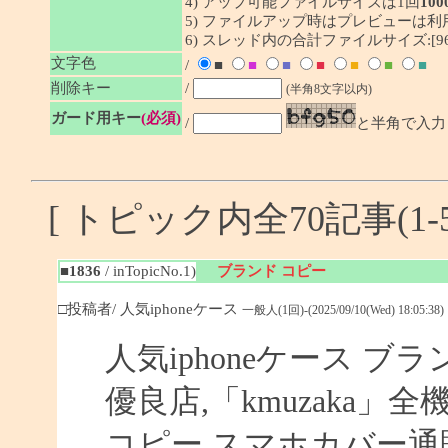
4) アップ可能ファイルサイズは1回
100
5) ファイルアップ時はプレビューは
6) スレッド内の合計ファイルサイズ:[96/
文字色
/
■
■
■
■
■
■
■
削除キー
/
(半角8文字以内)
ガード用キー
(必須)
/
と半角で入力
[ トピック内全70記事(1-5
■1836
/ inTopicNo.1)
ブランド コピー
□投稿者/ 人気iphoneケース
一般人(1回)-(2025/09/10(Wed) 18:05:38)
人気iphoneケース ブラ
優良店,「kmuzaka」
コピー スマホカバー通販,