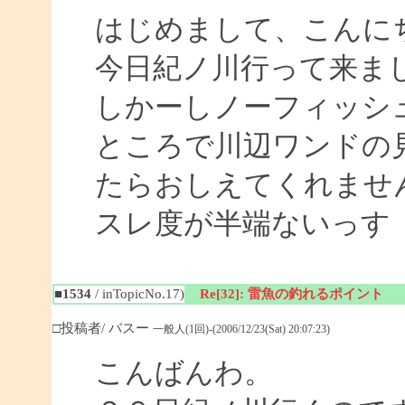
はじめまして、こんに
今日紀ノ川行って来ま
しかーしノーフィッシ
ところで川辺ワンドの
たらおしえてくれませ
スレ度が半端ないっす
■1534
/ inTopicNo.17)
Re[32]: 雷魚の釣れるポイント
□投稿者/ バスー
一般人(1回)-(2006/12/23(Sat) 20:07:23)
こんばんわ。