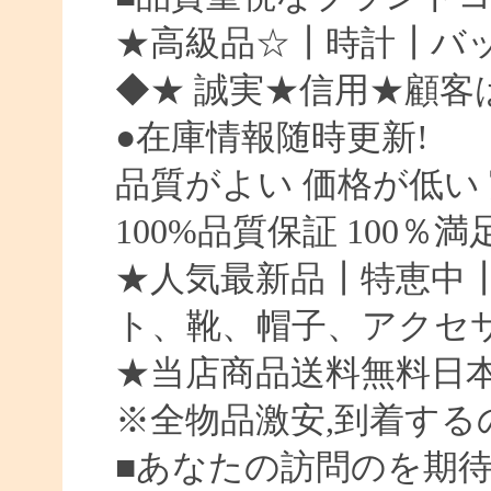
★高級品☆┃時計┃バッ
◆★ 誠実★信用★顧客
●在庫情報随時更新!
品質がよい 価格が低い
100%品質保証 100％
★人気最新品┃特恵中
ト、靴、帽子、アクセ
★当店商品送料無料日
※全物品激安,到着する
■あなたの訪問のを期待