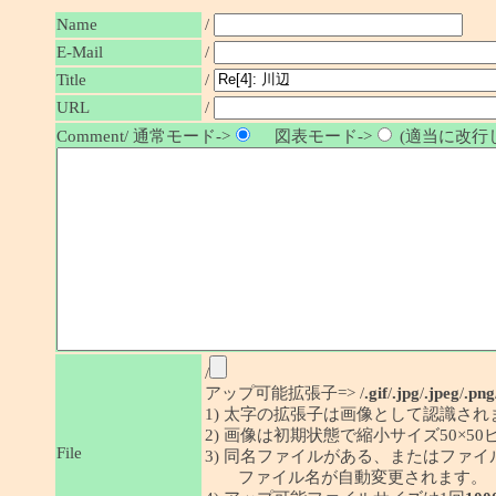
Name
/
E-Mail
/
/
Title
URL
/
Comment/ 通常モード->
図表モード->
(適当に改行し
/
アップ可能拡張子=> /
.gif
/
.jpg
/
.jpeg
/
.png
1) 太字の拡張子は画像として認識され
2) 画像は初期状態で縮小サイズ50×
File
3) 同名ファイルがある、またはファ
ファイル名が自動変更されます。