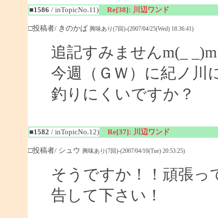
■1586
/ inTopicNo.11)
Re[38]: 川辺ワンド
□投稿者/ きのかぱ
興味あり(7回)-(2007/04/25(Wed) 18:36:41)
追記すみませんm(_ _)m
今週（ＧＷ）に紀ノ川
釣りにくいですか？
■1582
/ inTopicNo.12)
Re[37]: 川辺ワンド
□投稿者/ シュウ
興味あり(7回)-(2007/04/10(Tue) 20:53:25)
そうですか！！頑張っ
告して下さい！