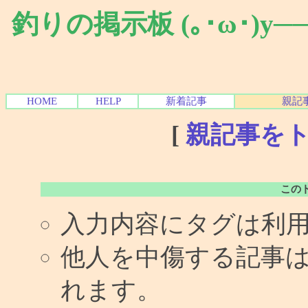
釣りの掲示板 (｡･ω･)y
HOME
HELP
新着記事
親記
[
親記事を
この
入力内容にタグは利
他人を中傷する記事
れます。