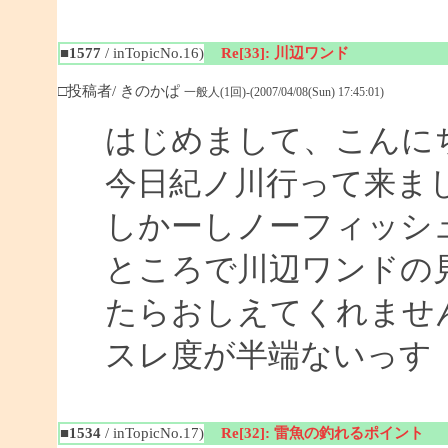
■1577
/ inTopicNo.16)
Re[33]: 川辺ワンド
□投稿者/ きのかぱ
一般人(1回)-(2007/04/08(Sun) 17:45:01)
はじめまして、こんに
今日紀ノ川行って来ま
しかーしノーフィッシ
ところで川辺ワンドの
たらおしえてくれませ
スレ度が半端ないっす
■1534
/ inTopicNo.17)
Re[32]: 雷魚の釣れるポイント