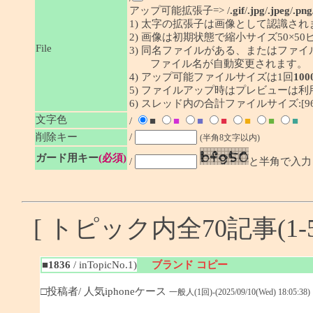
アップ可能拡張子=> /
.gif
/
.jpg
/
.jpeg
/
.png
1) 太字の拡張子は画像として認識され
2) 画像は初期状態で縮小サイズ50×
File
3) 同名ファイルがある、またはファ
ファイル名が自動変更されます。
4) アップ可能ファイルサイズは1回
100
5) ファイルアップ時はプレビューは
6) スレッド内の合計ファイルサイズ:[96/
文字色
/
■
■
■
■
■
■
■
削除キー
/
(半角8文字以内)
ガード用キー
(必須)
/
と半角で入力
[ トピック内全70記事(1-5
■1836
/ inTopicNo.1)
ブランド コピー
□投稿者/ 人気iphoneケース
一般人(1回)-(2025/09/10(Wed) 18:05:38)