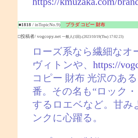
https://kmuzaka.com/bran
■1818
/ inTopicNo.9)
プラダ コピー 財布
□投稿者/ vogcopy.net
一般人(1回)-(2023/10/19(Thu) 17:02:23)
ローズ系なら繊細なオ
ヴィトンや、
https://vog
コピー 財布 光沢のあ
番。その名も“ロック・
するロエベなど。甘み
ンクに心躍る。