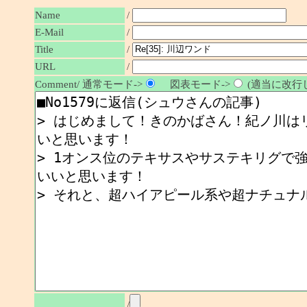
Name
/
E-Mail
/
/
Title
URL
/
Comment/ 通常モード->
図表モード->
(適当に改行し
/