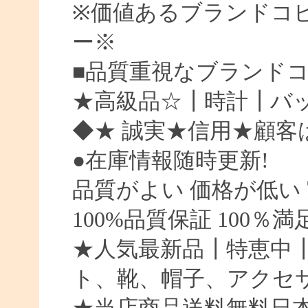
※価値あるブランドコ
ー※
■品質重視なブランド
★高級品☆┃時計┃バッ
◆★ 誠実★信用★顧客
●在庫情報随時更新!
品質がよい 価格が低い
100%品質保証 100％
★人気最新品┃特恵中
ト、靴、帽子、アクセ