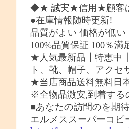
◆★ 誠実★信用★顧客
●在庫情報随時更新!
品質がよい 価格が低い
100%品質保証 100％
★人気最新品┃特恵中
ト、靴、帽子、アクセ
★当店商品送料無料日
※全物品激安,到着する
■あなたの訪問のを期待
エルメススーパーコピー