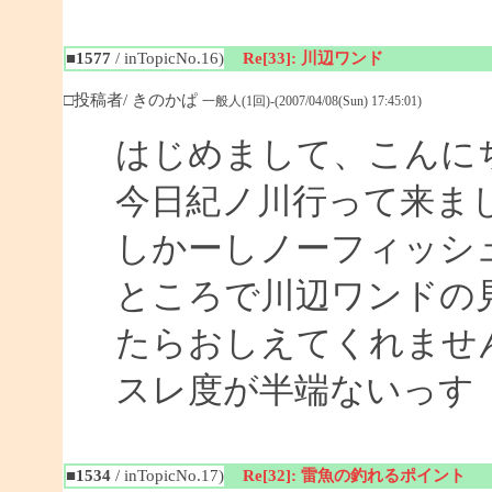
■1577
/ inTopicNo.16)
Re[33]: 川辺ワンド
□投稿者/ きのかぱ
一般人(1回)-(2007/04/08(Sun) 17:45:01)
はじめまして、こんに
今日紀ノ川行って来ま
しかーしノーフィッシ
ところで川辺ワンドの
たらおしえてくれませ
スレ度が半端ないっす
■1534
/ inTopicNo.17)
Re[32]: 雷魚の釣れるポイント