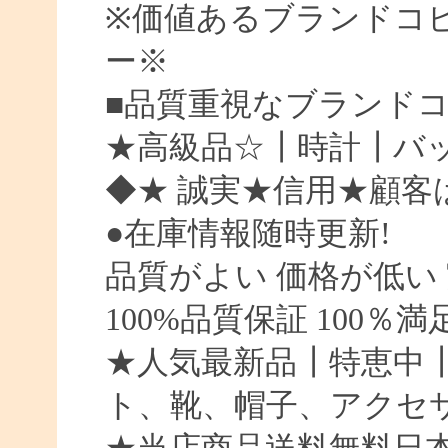
※価値あるブランドコ
ー※
■品質重視なブランド
★高級品☆┃時計┃バッ
◆★ 誠実★信用★顧客
●在庫情報随時更新!
品質がよい 価格が低い
100%品質保証 100％
★人気最新品┃特恵中
ト、靴、帽子、アクセ