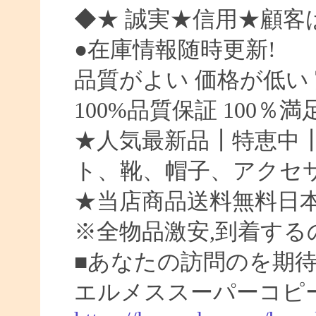
◆★ 誠実★信用★顧客
●在庫情報随時更新!
品質がよい 価格が低い
100%品質保証 100％
★人気最新品┃特恵中
ト、靴、帽子、アクセ
★当店商品送料無料日
※全物品激安,到着する
■あなたの訪問のを期待
エルメススーパーコピー