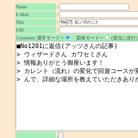
Name
/
E-Mail
/
/
Title
URL
/
Comment/ 通常モード->
図表モード->
(適当に改行し
/