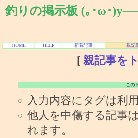
釣りの掲示板 (｡･ω･)y
HOME
HELP
新着記事
親記
[
親記事を
この
入力内容にタグは利
他人を中傷する記事
れます。