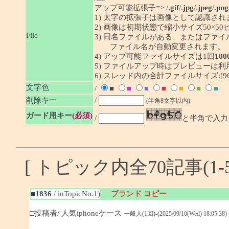
アップ可能拡張子=> /
.gif
/
.jpg
/
.jpeg
/
.png
1) 太字の拡張子は画像として認識され
2) 画像は初期状態で縮小サイズ50×
File
3) 同名ファイルがある、またはファ
ファイル名が自動変更されます。
4) アップ可能ファイルサイズは1回
100
5) ファイルアップ時はプレビューは
6) スレッド内の合計ファイルサイズ:[96/
文字色
/
■
■
■
■
■
■
■
削除キー
/
(半角8文字以内)
ガード用キー
(必須)
/
と半角で入力
[ トピック内全70記事(1-5
■1836
/ inTopicNo.1)
ブランド コピー
□投稿者/ 人気iphoneケース
一般人(1回)-(2025/09/10(Wed) 18:05:38)