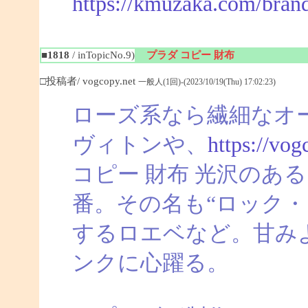
https://kmuzaka.com/bran
■1818
/ inTopicNo.9)
プラダ コピー 財布
□投稿者/ vogcopy.net
一般人(1回)-(2023/10/19(Thu) 17:02:23)
ローズ系なら繊細なオ
ヴィトンや、
https://vog
コピー 財布 光沢のあ
番。その名も“ロック・
するロエベなど。甘み
ンクに心躍る。