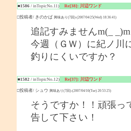
■1586
/ inTopicNo.11)
Re[38]: 川辺ワンド
□投稿者/ きのかぱ
興味あり(7回)-(2007/04/25(Wed) 18:36:41)
追記すみませんm(_ _)m
今週（ＧＷ）に紀ノ川
釣りにくいですか？
■1582
/ inTopicNo.12)
Re[37]: 川辺ワンド
□投稿者/ シュウ
興味あり(7回)-(2007/04/10(Tue) 20:53:25)
そうですか！！頑張っ
告して下さい！