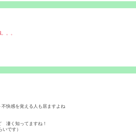
識。。。
ト不快感を覚える人も居ますよね
ど 凄く知ってますね！
らいです）