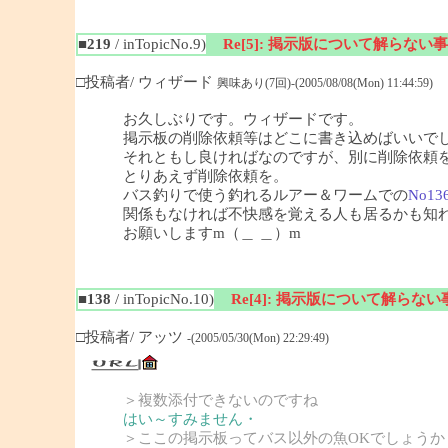
■219
/ inTopicNo.9)
Re[5]: 掲示版について解らない事
□投稿者/ ウィザード
興味あり(7回)-(2005/08/08(Mon) 11:44:59)
お久しぶりです。ウィザードです。
掲示板の削除依頼等はどこに書き込めばいいで
それともし良ければなのですが、別に削除依頼
とりあえず削除依頼を。
バス釣りで使う釣れるルアー＆ワームでの
No13
関係もなければ不快感を覚える人も居るかも知
お願いしますm（＿ ＿）m
■138
/ inTopicNo.10)
Re[4]: 掲示版について解らない
□投稿者/ アッツ
-(2005/05/30(Mon) 22:29:49)
＞複数添付できないのですね
はい～すみません・
＞ここの掲示板ってバス以外の魚OKでしょうか