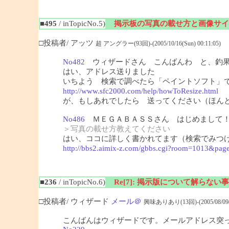
■495
/ inTopicNo.5)
掲示板の写真の載せ方と画像サイ
□投稿者/ アッツ
超 アングラー(93回)-(2005/10/16(Sun) 00:11:05)
No482
ウィザードさん こんばんわ と、釣果
はい、アドレス送りました
いちよう 検索で調べたら「ペイントソフト」
http://www.sfc2000.com/help/howToResize.html
（
が、もしあれでしたら 送ってください（ほん
No486
ＭＥＧＡＢＡＳＳさん はじめまして！
＞写真の載せ方教えてください
はい、ココに詳しく書かれてます（検索でみつ
http://bbs2.aimix-z.com/gbbs.cgi?room=1013&pag
■236
/ inTopicNo.6)
Re[7]: 掲示版について解らない事
□投稿者/ ウィザード
メール＠
興味ありあり(13回)-(2005/08/09(Tu
こんばんはウィザードです。メールアドレス突