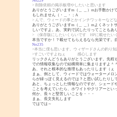
No229
> 削除依頼の掲示板増やしたいと思います
ありがとうございますm（＿ ＿）mお手数かけ
もしれません（・＿・；A
> んで、ウィードの事とかインチワッキーなど
ありがとうございますm（＿ ＿）mよくネット
しいですよ。あ、実釣で試したりってこともあ
> （保存版にしたいくらいです HPに載せたい
本当ですか！？載せてもらえるなら光栄です。
No235
>本当に僕も思います。ウィザードさんの釣り知
>すごいですよねぇ 感心します
リックさんどうもありがとうございます。先程も
での情報収集なので結構簡単に集まりますよ＾
あ、それと根本的な推理もあったりします（ぇ
まぁ、例として、ウィードではウォーターメロ
らが緑っぽく見えるのでは？と思い試したりし
あと、ちょっとした情報なのですが、シェード
ことを考えていたら、ホワイトやクリアーとい
何か、長々と堅苦しいことを・・・
まぁ、長文失礼します
ではでは～