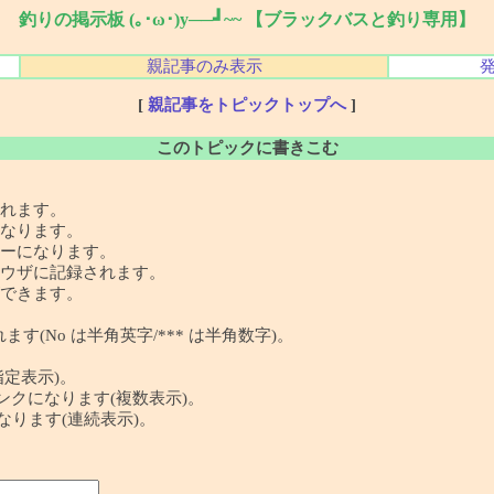
釣りの掲示板 (｡･ω･)y──┛~~ 【ブラックバスと釣り専用】
親記事のみ表示
[
親記事をトピックトップへ
]
このトピックに書きこむ
れます。
なります。
ーになります。
ウザに記録されます。
できます。
す(No は半角英字/*** は半角数字)。
指定表示)。
 の記事リンクになります(複数表示)。
クになります(連続表示)。