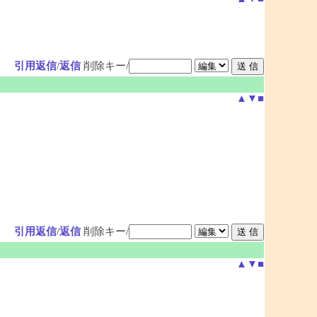
引用返信
/
返信
削除キー/
▲
▼
■
引用返信
/
返信
削除キー/
▲
▼
■