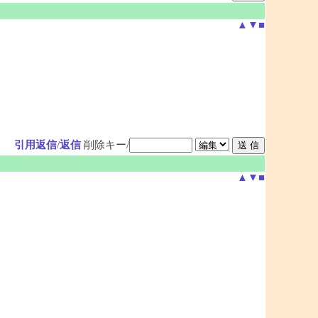
▲
▼
■
引用返信
/
返信
削除キー/
▲
▼
■