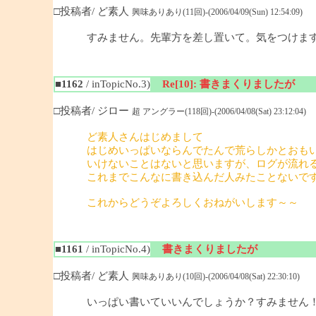
□投稿者/ ど素人
興味ありあり(11回)-(2006/04/09(Sun) 12:54:09)
すみません。先輩方を差し置いて。気をつけま
■1162
/ inTopicNo.3)
Re[10]: 書きまくりましたが
□投稿者/ ジロー
超 アングラー(118回)-(2006/04/08(Sat) 23:12:04)
ど素人さんはじめまして
はじめいっぱいならんでたんで荒らしかとおも
いけないことはないと思いますが、ログが流れ
これまでこんなに書き込んだ人みたことないで
これからどうぞよろしくおねがいします～～
■1161
/ inTopicNo.4)
書きまくりましたが
□投稿者/ ど素人
興味ありあり(10回)-(2006/04/08(Sat) 22:30:10)
いっぱい書いていいんでしょうか？すみません