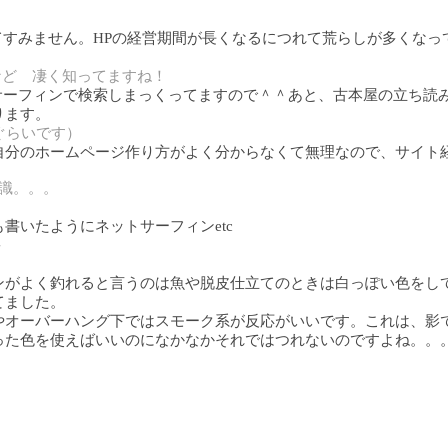
てすみません。HPの経営期間が長くなるにつれて荒らしが多くな
など 凄く知ってますね！
サーフィンで検索しまっくってますので＾＾あと、古本屋の立ち読
ります。
ぐらいです）
自分のホームページ作り方がよく分からなくて無理なので、サイト
識。。。
書いたようにネットサーフィンetc
＾
ンがよく釣れると言うのは魚や脱皮仕立てのときは白っぽい色をし
てました。
やオーバーハング下ではスモーク系が反応がいいです。これは、影
った色を使えばいいのになかなかそれではつれないのですよね。。