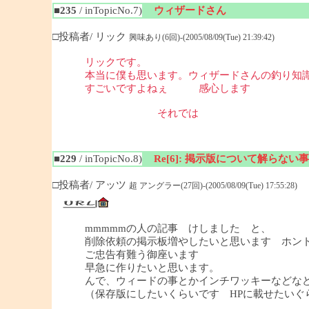
■235
/ inTopicNo.7)
ウィザードさん
□投稿者/ リック
興味あり(6回)-(2005/08/09(Tue) 21:39:42)
リックです。
本当に僕も思います。ウィザードさんの釣り知
すごいですよねぇ 感心します
それでは
■229
/ inTopicNo.8)
Re[6]: 掲示版について解らない事
□投稿者/ アッツ
超 アングラー(27回)-(2005/08/09(Tue) 17:55:28)
mmmmmの人の記事 けしました と、
削除依頼の掲示板増やしたいと思います ホン
ご忠告有難う御座います
早急に作りたいと思います。
んで、ウィードの事とかインチワッキーなどな
（保存版にしたいくらいです HPに載せたいぐ