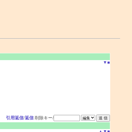
▼
■
引用返信
/
返信
削除キー/
▲
▼
■