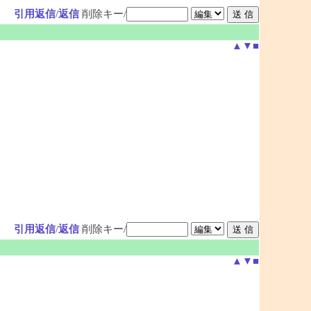
引用返信
/
返信
削除キー/
▲
▼
■
引用返信
/
返信
削除キー/
▲
▼
■