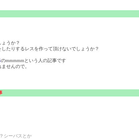
しょうか？
をしたりするレスを作って頂けないでしょうか？
6
のmmmmmという人の記事です
れませんので。
事
？シーバスとか