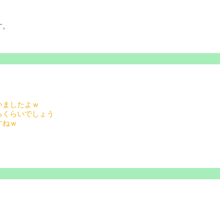
す。
いましたよｗ
るくらいでしょう
すねｗ
！