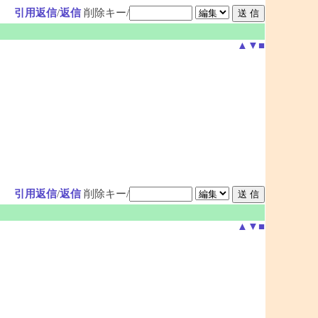
引用返信
/
返信
削除キー/
▲
▼
■
引用返信
/
返信
削除キー/
▲
▼
■