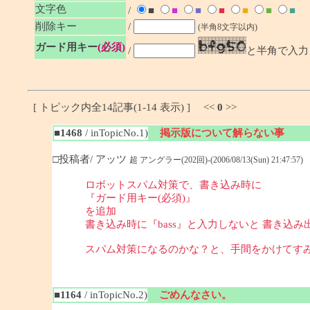
文字色
/
■
■
■
■
■
■
■
削除キー
/
(半角8文字以内)
ガード用キー
(必須)
/
と半角で入力
[ トピック内全14記事(1-14 表示) ] <<
0
>>
■1468
/ inTopicNo.1)
掲示版について解らない事
□投稿者/ アッツ
超 アングラー(202回)-(2006/08/13(Sun) 21:47:57)
ロボットスパム対策で、書き込み時に
『ガード用キー(必須)』
を追加
書き込み時に『bass』と入力しないと 書き込み
スパム対策になるのかな？と、手間をかけてす
■1164
/ inTopicNo.2)
ごめんなさい。