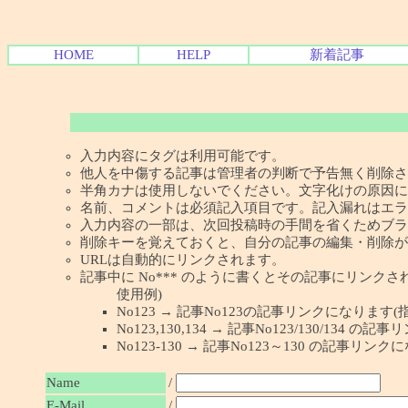
HOME
HELP
新着記事
入力内容にタグは利用可能です。
他人を中傷する記事は管理者の判断で予告無く削除さ
半角カナは使用しないでください。文字化けの原因に
名前、コメントは必須記入項目です。記入漏れはエラ
入力内容の一部は、次回投稿時の手間を省くためブラ
削除キーを覚えておくと、自分の記事の編集・削除が
URLは自動的にリンクされます。
記事中に No*** のように書くとその記事にリンクされま
使用例)
No123 → 記事No123の記事リンクになります(
No123,130,134 → 記事No123/130/134
No123-130 → 記事No123～130 の記事リン
Name
/
E-Mail
/