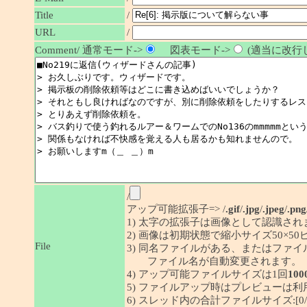
/
Title
URL
/
Comment/ 通常モード->
図表モード->
(適当に改行し
/
アップ可能拡張子=> /
.gif
/
.jpg
/
.jpeg
/
.png
1) 太字の拡張子は画像として認識され
2) 画像は初期状態で縮小サイズ50×
File
3) 同名ファイルがある、またはファ
ファイル名が自動変更されます。
4) アップ可能ファイルサイズは1回
100
5) ファイルアップ時はプレビューは
6) スレッド内の合計ファイルサイズ:[0/1