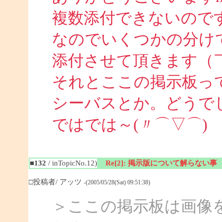
複数添付できないので
なのでいくつかの分け
添付させて頂きます（￣
それとここの掲示板っ
シーバスとか。どうで
ではでは～(〃⌒▽⌒)
■132
/ inTopicNo.12)
Re[2]: 掲示版について解らない事
□投稿者/ アッツ
-(2005/05/28(Sat) 09:51:38)
＞ここの掲示板は画像