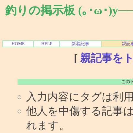
釣りの掲示板 (｡･ω･)y
HOME
HELP
新着記事
親記
[
親記事を
この
入力内容にタグは利
他人を中傷する記事
れます。