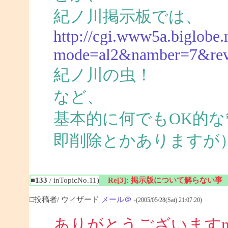
紀ノ川掲示板では、
http://cgi.www5a.biglobe.n
mode=al2&namber=7&re
紀ノ川の虫！
など、
基本的に何でもOK的
即削除とかありますが
■133
/ inTopicNo.11)
Re[3]: 掲示版について解らない事
□投稿者/ ウィザード
メール＠
-(2005/05/28(Sat) 21:07:20)
ありがとうございますm