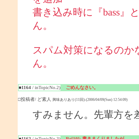
書き込み時に『bass
ん。
スパム対策になるのか
ん。
■1164
/ inTopicNo.2)
ごめんなさい。
□投稿者/ ど素人
興味ありあり(11回)-(2006/04/09(Sun) 12:54:09)
すみません。先輩方を
■1162
/ inTopicNo.3)
Re[10]: 書きまくりましたが