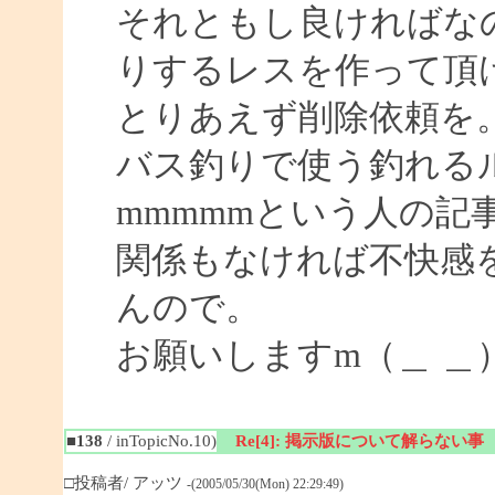
それともし良ければな
りするレスを作って頂
とりあえず削除依頼を
バス釣りで使う釣れる
mmmmmという人の記
関係もなければ不快感
んので。
お願いしますm（＿ ＿
■138
/ inTopicNo.10)
Re[4]: 掲示版について解らない事
□投稿者/ アッツ
-(2005/05/30(Mon) 22:29:49)