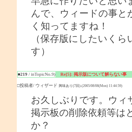
早急に作りたいと思い
んで、ウィードの事と
く知ってますね！
（保存版にしたいくら
す）
■219
/ inTopicNo.9)
Re[5]: 掲示版について解らない事
□投稿者/ ウィザード
興味あり(7回)-(2005/08/08(Mon) 11:44:59)
お久しぶりです。ウィ
掲示板の削除依頼等は
か？