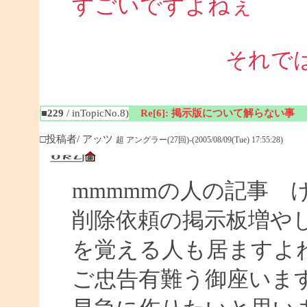
すごいですよねぇ 
それで
■229
/ inTopicNo.8)
Re[6]: 掲示版について解らない事
□投稿者/ アッツ
超 アングラー(27回)-(2005/08/09(Tue) 17:55:28)
mmmmmの人の記事 
削除依頼の掲示板増や
を覚える人も居ますよ
ご忠告有難う御座いま