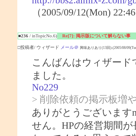
http://bbs2.aimix-z.com
（2005/09/12(Mon) 2
■236
/ inTopicNo.6)
Re[7]: 掲示版について解らない事
□投稿者/ ウィザード
メール＠
興味ありあり(13回)-(2005/08/09(Tue) 
こんばんはウィザード
ました。
No229
> 削除依頼の掲示板
ありがとうございますm
せん。HPの経営期間