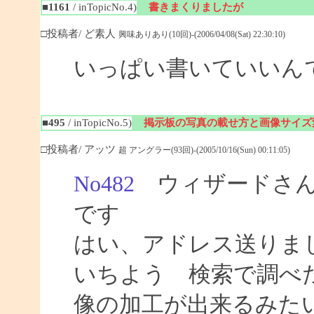
■1161
/ inTopicNo.4)
書きまくりましたが
□投稿者/ ど素人
興味ありあり(10回)-(2006/04/08(Sat) 22:30:10)
いっぱい書いていいん
■495
/ inTopicNo.5)
掲示板の写真の載せ方と画像サイズ
□投稿者/ アッツ
超 アングラー(93回)-(2005/10/16(Sun) 00:11:05)
No482
ウィザードさん
です
はい、アドレス送りま
いちよう 検索で調べ
像の加工が出来るみた