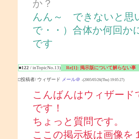
か？
んん～ できないと思
で・・）合体か何回か
です
■122
/ inTopicNo.13)
Re[1]: 掲示版について解らない事
□投稿者/ ウィザード
メール＠
-(2005/05/26(Thu) 19:05:27)
こんばんはウィザード
です！
ちょっと質問です。
ここの掲示板は画像を