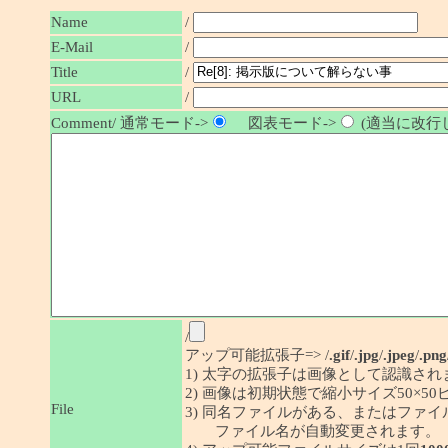
Name
/
E-Mail
/
/
Title
URL
/
Comment/ 通常モード->
図表モード->
(適当に改行し
/
アップ可能拡張子=> /
.gif
/
.jpg
/
.jpeg
/
.png
1) 太字の拡張子は画像として認識され
2) 画像は初期状態で縮小サイズ50×
File
3) 同名ファイルがある、またはファ
ファイル名が自動変更されます。