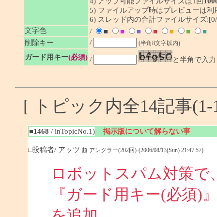
4) アップ可能ファイルサイズは1回
100
5) ファイルアップ時はプレビューは
6) スレッド内の合計ファイルサイズ:[0/1
文字色
/
■
■
■
■
■
■
■
削除キー
/
(半角8文字以内)
ガード用キー
(必須)
/
と半角で入力
[ トピック内全14記事(1-1
■1468
/ inTopicNo.1)
掲示版について解らない事
□投稿者/ アッツ
超 アングラー(202回)-(2006/08/13(Sun) 21:47:57)
ロボットスパム対策で
『ガード用キー(必須)
を追加