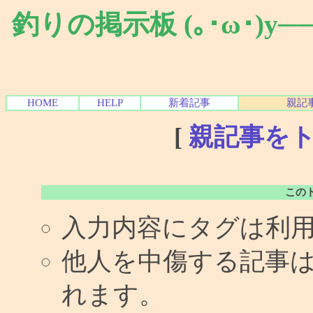
釣りの掲示板 (｡･ω･)y
HOME
HELP
新着記事
親記
[
親記事を
この
入力内容にタグは利
他人を中傷する記事
れます。