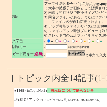
アップ可能拡張子=> /
.gif
/
.jpg
/
.jpeg
/
.png
1) 太字の拡張子は画像として認識され
2) 画像は初期状態で縮小サイズ50×
File
3) 同名ファイルがある、またはファ
ファイル名が自動変更されます。
4) アップ可能ファイルサイズは1回
100
5) ファイルアップ時はプレビューは
6) スレッド内の合計ファイルサイズ:[0/1
文字色
/
■
■
■
■
■
■
■
削除キー
/
(半角8文字以内)
ガード用キー
(必須)
/
と半角で入力
[ トピック内全14記事(1-1
■1468
/ inTopicNo.1)
掲示版について解らない事
□投稿者/ アッツ
超 アングラー(202回)-(2006/08/13(Sun) 21:47:57)