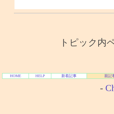
トピック内ペー
HOME
HELP
新着記事
親記
-
Ch