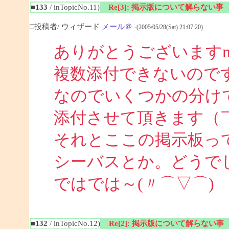
■133
/ inTopicNo.11)
Re[3]: 掲示版について解らない事
□投稿者/ ウィザード
メール＠
-(2005/05/28(Sat) 21:07:20)
ありがとうございますm
複数添付できないので
なのでいくつかの分け
添付させて頂きます（￣
それとここの掲示板っ
シーバスとか。どうで
ではでは～(〃⌒▽⌒)
■132
/ inTopicNo.12)
Re[2]: 掲示版について解らない事