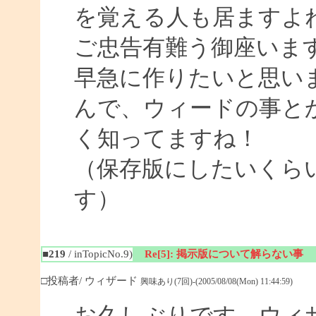
を覚える人も居ますよ
ご忠告有難う御座いま
早急に作りたいと思い
んで、ウィードの事と
く知ってますね！
（保存版にしたいくら
す）
■219
/ inTopicNo.9)
Re[5]: 掲示版について解らない事
□投稿者/ ウィザード
興味あり(7回)-(2005/08/08(Mon) 11:44:59)
お久しぶりです。ウィ