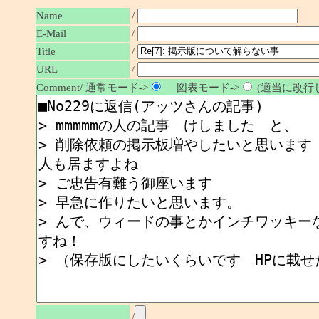
Name
/
E-Mail
/
/
Title
URL
/
Comment/ 通常モード->
図表モード->
(適当に改行し
/